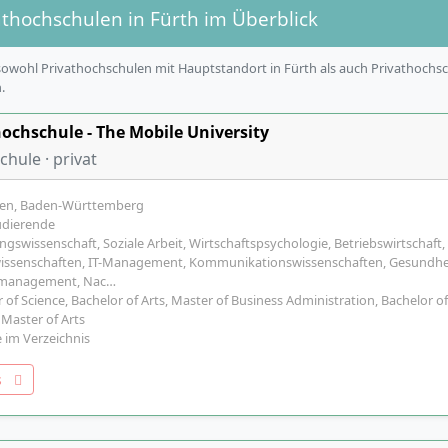
vathochschulen in Fürth im Überblick
owohl Privathochschulen mit Hauptstandort in Fürth als auch Privathochs
.
ochschule - The Mobile University
hule · privat
gen, Baden-Württemberg
udierende
gswissenschaft, Soziale Arbeit, Wirtschaftspsychologie, Betriebswirtschaft
issenschaften, IT-Management, Kommunikationswissenschaften, Gesundh
management, Nac…
 of Science, Bachelor of Arts, Master of Business Administration, Bachelor o
 Master of Arts
 im Verzeichnis
os