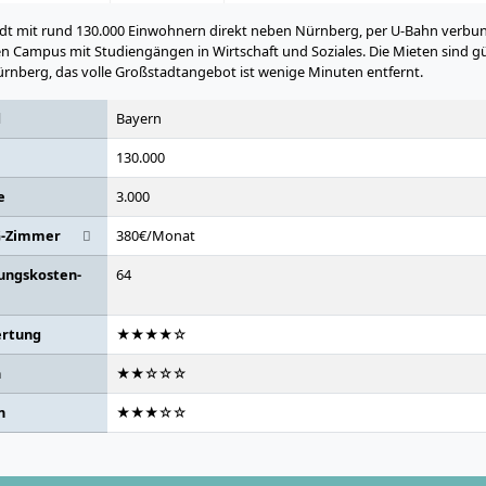
tadt mit rund 130.000 Einwohnern direkt neben Nürnberg, per U-Bahn verbu
nen Campus mit Studiengängen in Wirtschaft und Soziales. Die Mieten sind gü
nberg, das volle Großstadtangebot ist wenige Minuten entfernt.
d
Bayern
130.000
e
3.000
G-Zimmer
380€/Monat
ungskosten-
64
rtung
★★★★☆
n
★★☆☆☆
n
★★★☆☆