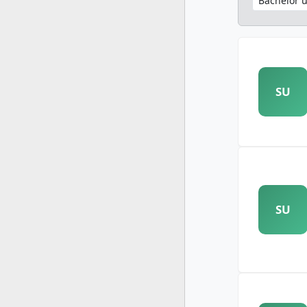
SU
SU