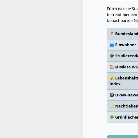
Fürth ist eine S
betreibt hier ei
benachbarten Nür
📍 Bundeslan
👥 Einwohner
🎓 Studierend
🏠 Ø Miete W
💰 Lebenshalt
Index
🚇 ÖPNV-Bewe
🌙 Nachtlebe
🌳 Grünfläche