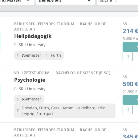
AB
BERUFSBEGLEITENDES STUDIUM
·
BACHELOR OF
214 
ARTS (B.A.)
Heilpädagogik
8.480 € 
SRH University
7
Semester
Fürth
VOLLZEITSTUDIUM
·
BACHELOR OF SCIENCE (B.SC.)
AB
Psychologie
590 
SRH University
21.990 
6
Semester
Dresden, Fürth, Gera, Hamm, Heidelberg, Köln,
Leipzig, Stuttgart
AB
BERUFSBEGLEITENDES STUDIUM
·
BACHELOR OF
345 
ARTS (B.A.)