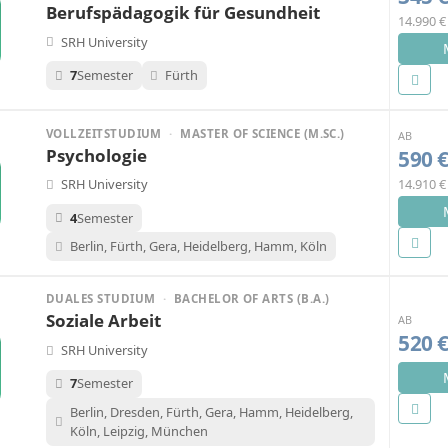
Berufspädagogik für Gesundheit
14.990 
SRH University
7
Semester
Fürth
VOLLZEITSTUDIUM
·
MASTER OF SCIENCE (M.SC.)
AB
Psychologie
590 
14.910 
SRH University
4
Semester
Berlin, Fürth, Gera, Heidelberg, Hamm, Köln
DUALES STUDIUM
·
BACHELOR OF ARTS (B.A.)
Soziale Arbeit
AB
520 
SRH University
7
Semester
Berlin, Dresden, Fürth, Gera, Hamm, Heidelberg,
Köln, Leipzig, München