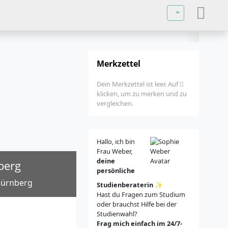
Sprache auswä
Merkzettel
Dein Merkzettel ist leer. Auf
klicken, um zu merken und zu
vergleichen.
Hallo, ich bin
Frau Weber,
deine
berg
persönliche
 Nürnberg
Studienberaterin
✨
Hast du Fragen zum Studium
oder brauchst Hilfe bei der
Studienwahl?
Frag mich einfach im 24/7-