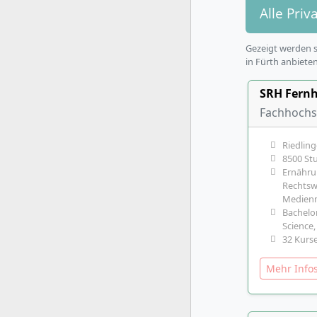
Alle Pri
Gezeigt werden s
in Fürth anbieten
SRH Fernh
Fachhochsc
Riedlin
8500 St
Ernährun
Rechtsw
Medien
Bachelor
Science,
32 Kurse
Mehr Inf