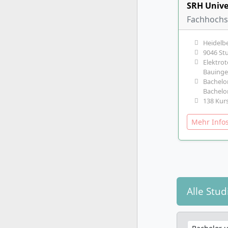
SRH Unive
Fachhochsc
Heidelb
9046 St
Elektro
Bauingen
Bachelor
Bachelor
138 Kurs
Mehr Inf
Alle Stu