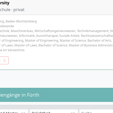
rsity
hule · privat
erg, Baden-Württemberg
udierende
technik, Maschinenbau, Wirtschaftsingenieurwesen, Technikmanagement, Im
ieurwesen, Informatik, Kunsttherapie, Soziale Arbeit, Rechtswissenschaften,
 of Engineering, Master of Engineering, Master of Science, Bachelor of Arts, 
 of Laws, Master of Laws, Bachelor of Science, Master of Business Administr
e im Verzeichnis
os
diengänge in Fürth