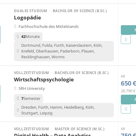
DUALES STUDIUM
·
BACHELOR OF SCIENCE (B.SC.)
Logopädie
Fachhochschule des Mittelstands
42
Monate
Dortmund, Fulda, Fürth, Kaiserslautern, Köln,
Krefeld, Oberhausen, Paderborn, Plauen,
Recklinghausen, Worms
VOLLZEITSTUDIUM
·
BACHELOR OF SCIENCE (B.SC.)
AB
Wirtschaftspsychologie
650 
SRH University
26.790 
7
Semester
Dresden, Fürth, Hamm, Heidelberg, Köln,
Stuttgart, Leipzig
AB
VOLLZEITSTUDIUM
·
MASTER OF SCIENCE (M.SC.)
750 
Digital Health – Data Analytics