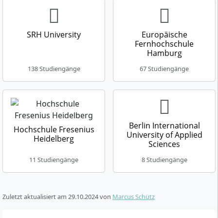
Glaswänden, eine offene Bibliothek mit 13.000
Medieneinheiten, Co-Working Spaces und eine
Dachterrasse. Der „Playspace“ dient als
SRH University
Europäische
multifunktionaler Raum für Simulationen und
Fernhochschule
Veranstaltungen.
Hamburg
Geschichte
138 Studiengänge
67 Studiengänge
Die Hochschule entstand aus der Merkur Akademie,
gegründet 1903. 2004 wurde sie als eigenständige
Hochschule gegründet und 2005 staatlich anerkannt.
Nach strukturellen Umgestaltungen erhielt sie 2009
Berlin International
Hochschule Fresenius
ihren heutigen Namen und hat seit 2010
University of Applied
Heidelberg
Sciences
systemakkreditierte Programme.
11 Studiengänge
8 Studiengänge
Zuletzt aktualisiert am
29.10.2024
von
Marcus Schütz