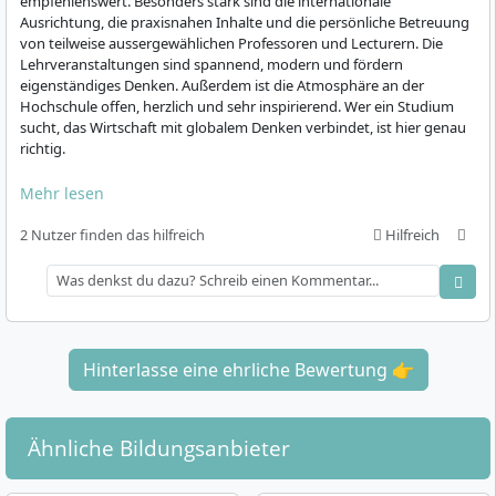
und eine transdisziplinäre Lehre, die auf Fragen von
empfehlenswert. Besonders stark sind die internationale
Ausrichtung, die praxisnahen Inhalte und die persönliche Betreuung
Ethik und interkulturellem Austausch fokussiert ist.
von teilweise aussergewählichen Professoren und Lecturern. Die
Lehrveranstaltungen sind spannend, modern und fördern
Vernetzung mit Wirtschaft und Gesellschaft
eigenständiges Denken. Außerdem ist die Atmosphäre an der
Hochschule offen, herzlich und sehr inspirierend. Wer ein Studium
Die Karlshochschule arbeitet eng mit Unternehmen
sucht, das Wirtschaft mit globalem Denken verbindet, ist hier genau
und zivilgesellschaftlichen Organisationen zusammen.
richtig.
Im Rahmen von studentischen Projekten bearbeiten
Mehr lesen
Studierende reale Unternehmensaufgaben. Die
Hochschule kooperiert zudem mit dem
2 Nutzer finden das hilfreich
Hilfreich
Landesschülerbeirat Baden-Württemberg, dem AFS
Interkulturelle Begegnungen e.V., den United World
Colleges (UWC) sowie Fridays for Future Karlsruhe und
ist Teil des Aktionsbündnis Klimaschutz Karlsruhe, das
sich ebenfalls aktiv für den Klimaschutz einsetzt.
Hinterlasse eine ehrliche Bewertung 👉
Standort und Ausstattung
Die Karlshochschule befindet sich im Zentrum
Ähnliche Bildungsanbieter
Karlsruhes und bietet moderne Lernräume mit