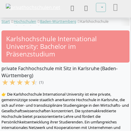
Sprache auswä
Start
Hochschulen
Baden-Württemberg
Karlshochschule
International University
Karlshochschule International
University: Bachelor im
Präsenzstudium
private Fachhochschule mit Sitz in Karlsruhe (Baden-
Württemberg)
★
★
★
★
☆
(1)
👉 Die Karlshochschule International University ist eine private,
gemeinnützige sowie staatlich anerkannte Hochschule in Karlsruhe, die
sich auf inter- und transdisziplinäre Studiengänge in den Wirtschafts- und
Gesellschaftswissenschaften konzentriert. Die systemakkreditierte
Hochschule bietet praxisorientierte Lehre und fördert die
Persönlichkeitsentwicklung ihrer Studierenden. Ein umfangreiches
internationales Netzwerk und Kooperationen mit Unternehmen und