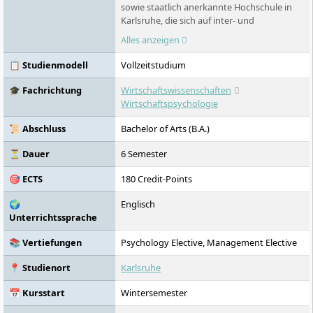
sowie staatlich anerkannte Hochschule in
Karlsruhe, die sich auf inter- und
transdisziplinäre Studiengänge in den
Alles anzeigen
Wirtschafts- und
Gesellschaftswissenschaften konzentriert.
📋 Studienmodell
Vollzeitstudium
Die systemakkreditierte Hochschule bietet
praxisorientierte Lehre und fördert die
🎓 Fachrichtung
Wirtschaftswissenschaften
Persönlichkeitsentwicklung ihrer
Wirtschaftspsychologie
Studierenden. Ein umfangreiches
internationales Netzwerk und
📜 Abschluss
Bachelor of Arts (B.A.)
Kooperationen mit Unternehmen und
zivilgesellschaftlichen Organisationen
⏳ Dauer
6 Semester
unterstützen die Ausbildung künftiger
🎯 ECTS
180 Credit-Points
Führungskräfte.
🌍
Englisch
Unterrichtssprache
📚 Vertiefungen
Psychology Elective, Management Elective
📍 Studienort
Karlsruhe
📅 Kursstart
Wintersemester