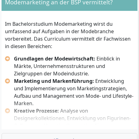
Modemarketing an der BSP vermittelt?
Allgemeine Hochschulreife (Abitur)
Fachgebundene Hochschulreife oder
Im Bachelorstudium Modemarketing wirst du
Fachhochschulreife
umfassend auf Aufgaben in der Modebranche
Vergleichbarer Abschluss nach § 10 des Berliner
vorbereitet. Das Curriculum vermittelt dir Fachwissen
Hochschulgesetzes (z. B. internationale
in diesen Bereichen:
Abschlüsse, die als gleichwertig anerkannt
werden)
Grundlagen der Modewirtschaft:
Einblick in
Hochschulzugang für beruflich Qualifizierte
Märkte, Unternehmensstrukturen und
gemäß § 11 BerlHG (ohne Abitur möglich, z. B. mit
Zielgruppen der Modeindustrie.
entsprechender Berufsausbildung und
Marketing und Markenführung:
Entwicklung
mehrjähriger Berufserfahrung)
und Implementierung von Marketingstrategien,
Deutsche Sprachkenntnisse mindestens auf dem
Aufbau und Management von Mode- und Lifestyle-
Niveau C1 des Gemeinsamen Europäischen
Marken.
Referenzrahmens
Kreative Prozesse:
Analyse von
Designerkollektionen, Entwicklung von Figurinen-
Darüber hinaus solltest du persönliche Fähigkeiten
Collagen und kreative Konzeption für
mitbringen:
Modethemen.
Kreativität und ein Gespür für Mode sowie aktuelle