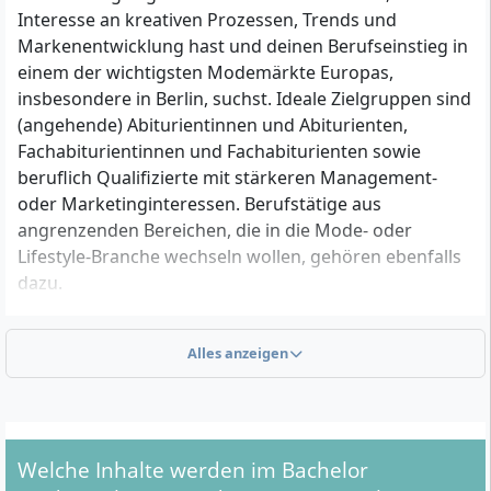
Interesse an kreativen Prozessen, Trends und
Markenentwicklung hast und deinen Berufseinstieg in
einem der wichtigsten Modemärkte Europas,
insbesondere in Berlin, suchst. Ideale Zielgruppen sind
(angehende) Abiturientinnen und Abiturienten,
Fachabiturientinnen und Fachabiturienten sowie
beruflich Qualifizierte mit stärkeren Management-
oder Marketinginteressen. Berufstätige aus
angrenzenden Bereichen, die in die Mode- oder
Lifestyle-Branche wechseln wollen, gehören ebenfalls
dazu.
Alles anzeigen
Welche formalen Voraussetzungen musst du
erfüllen?
Für die Zulassung zum Bachelor Modemarketing an
der Business School Berlin brauchst du einen der
Welche Inhalte werden im Bachelor
folgenden Abschlüsse: