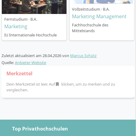
intensive Einbindung in reale Projekte und
Branchenkooperationen.
Vollzeitstudium · B.A.
Studienprojekte im In- oder Ausland:
Marketing Management
Fernstudium · B.A.
Möglichkeit eines integrierten Praktikums oder
Fachhochschule des
Marketing
Auslandssemesters, unterstützt durch das
Mittelstands
IU Internationale Hochschule
internationale Netzwerk der Hochschule.
Interdisziplinärer Austausch:
Zusammenarbeit
mit Studierenden aus benachbarten
Zuletzt aktualisiert am
28.04.2026
von
Marcus Schütz
Studiengängen, etwa Modedesign und
Quelle:
Anbieter-Website
Kommunikationsmanagement.
Merkzettel
Ein besonderer Fokus liegt auf kontinuierlicher
Dein Merkzettel ist leer. Auf
klicken, um zu merken und zu
individueller Betreuung und enger Verzahnung von
vergleichen.
Theorie und Praxis. Das Projektstudium sorgt für eine
direkte Vorbereitung auf die Herausforderungen der
modernen Mode- und Marketingbranche.
Top Privathochschulen