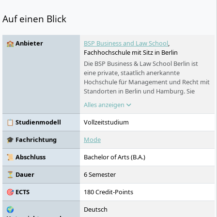
Auf einen Blick
🏫 Anbieter
BSP Business and Law School
,
Fachhochschule mit Sitz in Berlin
Die BSP Business & Law School Berlin ist
eine private, staatlich anerkannte
Hochschule für Management und Recht mit
Standorten in Berlin und Hamburg. Sie
bietet anwendungsorientierte
Alles anzeigen
Studiengänge in den Bereichen Wirtschaft,
Sport, Kreativwirtschaft und Recht an. Ihre
📋 Studienmodell
Vollzeitstudium
Fakultät Rechtswissenschaften ist
Universitäten gleichgestellt und bietet das
🎓 Fachrichtung
Mode
Staatsexamen an.
📜 Abschluss
Bachelor of Arts (B.A.)
⏳ Dauer
6 Semester
🎯 ECTS
180 Credit-Points
🌍
Deutsch