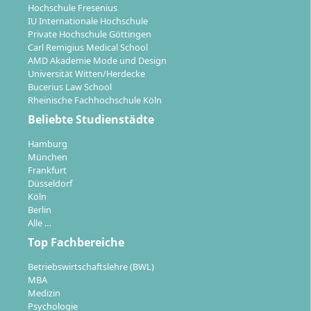
Hochschule Fresenius
Welche beruflichen Perspektiven hast du
IU Internationale Hochschule
Private Hochschule Göttingen
nach dem Bachelor Modemarketing?
Carl Remigius Medical School
AMD Akademie Mode und Design
Universität Witten/Herdecke
Mit dem Abschluss als Bachelor of Arts im
Bucerius Law School
Rheinische Fachhochschule Köln
Modemarketing eröffnen sich vielfältige Karrierewege:
Beliebte Studienstädte
Marketing- und Managementfunktionen in der
Hamburg
Modebranche:
Einstiegsmöglichkeiten bei
München
Modeunternehmen, in der Produktentwicklung, im
Frankfurt
Marketing oder im internationalen Vertrieb.
Düsseldorf
Köln
Trendforschung und Marktanalyse:
Arbeit bei
Berlin
Marktforschungsinstituten, Beratungsfirmen oder
Alle …
als Spezialist für Trends und Konsumverhalten.
Top Fachbereiche
Public Relations und Kommunikation:
Tätigkeit
in PR-Agenturen, Medienhäusern oder der
Betriebswirtschaftslehre (BWL)
MBA
Pressearbeit von Labels und Designern.
Medizin
Gründung und Selbstständigkeit:
Aufbau
Psychologie