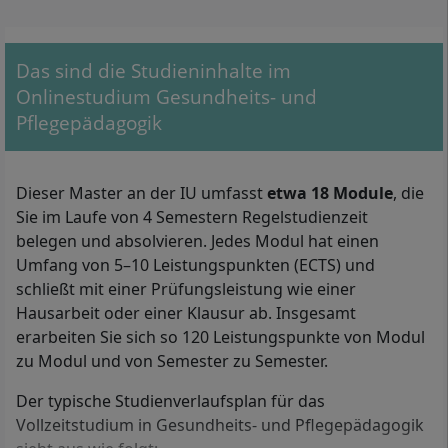
Das sind die Studieninhalte im
Onlinestudium Gesundheits- und
Pflegepädagogik
Mit Ihrem Master in Gesundheits- und Pflegepädagogik arbeiten
Sie beispielsweise als Gesundheits- und Pflegepädagoge in der
Dieser Master an der IU umfasst
etwa 18 Module
, die
Aus-, Fort- und Weiterbildung, in der Leitung einer
Sie im Laufe von 4 Semestern Regelstudienzeit
Bildungseinrichtung oder im Qualitätsmanagement von
belegen und absolvieren. Jedes Modul hat einen
Krankenkassen.
Umfang von 5–10 Leistungspunkten (ECTS) und
schließt mit einer Prüfungsleistung wie einer
Ins berufsbegleitende Masterprogramm Gesundheits-
Hausarbeit oder einer Klausur ab. Insgesamt
und Pflegepädagogik an der IU Internationalen
erarbeiten Sie sich so 120 Leistungspunkte von Modul
Hochschule können Sie zugelassen werden, wenn Sie
zu Modul und von Semester zu Semester.
einen
ersten Studienabschluss
an einer staatlich
anerkannten oder staatlichen Hochschule erworben
Der typische Studienverlaufsplan für das
haben, etwa ein Bachelor- oder Masterabschluss. Die
Vollzeitstudium in Gesundheits- und Pflegepädagogik
Abschlussnote Ihres Abschlusses sollte mindestens