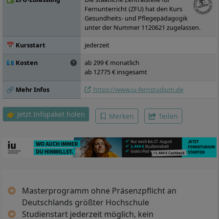
Bildungsmanagement in der Aus-, Fort- und
Fernunterricht (ZFU) hat den Kurs
Weiterbildung, Masterarbeit
Gesundheits- und Pflegepädagogik
unter der Nummer 1120621 zugelassen.
📅 Kursstart
jederzeit
💶 Kosten
ab 299 € monatlich
ab 12775 € insgesamt
🔗 Mehr Infos
https://www.iu-fernstudium.de
👉 Jetzt Infopaket holen
Merken
Teilen
Masterprogramm ohne Präsenzpflicht an
Deutschlands größter Hochschule
Studienstart jederzeit möglich, kein