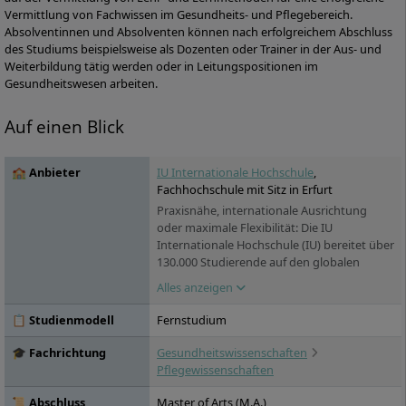
Vermittlung von Fachwissen im Gesundheits- und Pflegebereich.
Absolventinnen und Absolventen können nach erfolgreichem Abschluss
des Studiums beispielsweise als Dozenten oder Trainer in der Aus- und
Weiterbildung tätig werden oder in Leitungspositionen im
Gesundheitswesen arbeiten.
Auf einen Blick
🏫 Anbieter
IU Internationale Hochschule
,
Fachhochschule mit Sitz in Erfurt
Praxisnähe, internationale Ausrichtung
oder maximale Flexibilität: Die IU
Internationale Hochschule (IU) bereitet über
130.000 Studierende auf den globalen
Arbeitsmarkt vor. Sie versammelt unter
Alles anzeigen
ihrem Dach über 100 Studienprogramme,
die in zwei voneinander unabhängigen
📋 Studienmodell
Fernstudium
Hochschulbereichen angeboten werden:
das IU Duale Studium sowie das IU
🎓 Fachrichtung
Gesundheitswissenschaften
Fernstudium. Die IU bietet den
Pflegewissenschaften
Studierenden ein Netzwerk von
renommierten Praxispartnern in die
📜 Abschluss
Master of Arts (M.A.)