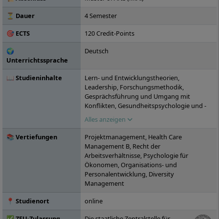
Wirtschaft: über 15.000 Unternehmen
haben bereits erfolgreich mit der IU
⏳ Dauer
4 Semester
kooperiert, darunter die ZURICH
🎯 ECTS
120 Credit-Points
Versicherungen oder Motel One. Die IU, die
2000 gegründet wurde, ist inzwischen in 25
🌍
Deutsch
Städten in Deutschland vertreten.
Unterrichtssprache
📖 Studieninhalte
Lern- und Entwicklungstheorien,
Leadership, Forschungsmethodik,
Gesprächsführung und Umgang mit
Konflikten, Gesundheitspsychologie und -
soziologie, Public Health, Pädagogik in der
Alles anzeigen
Erwachsenenbildung, Krisenintervention,
Evidenzbasierte Praxis und
📚 Vertiefungen
Projektmanagement, Health Care
Prozessgestaltung im Gesundheitswesen,
Management B, Recht der
Praxisprojekt: Pädagogische
Arbeitsverhältnisse, Psychologie für
Handlungsfelder, Seminar:
Ökonomen, Organisations- und
Rahmenbedingungen in der Gesundheits-
Personalentwicklung, Diversity
und Pflegepädagogik,
Management
Bildungsmanagement in der Aus-, Fort- und
Weiterbildung, Didaktik in
📍 Studienort
online
Gesundheitsfachberufen, Wahlpflichtmodul
A, Wahlpflichtmodul B, Projekt:
✅ ZFU-Zulassung
Die staatliche Zentralstelle für