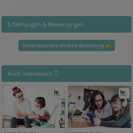
Pflege, Health Care Management A,
Forschungsmethoden.
Erfahrungen & Bewertungen
So flexibel ist die Regelstudienzeit im
Hinterlasse eine ehrliche Bewertung 👉
Fernstudium Gesundheits- und
Pflegepädagogik
Auch interessant 👇
An der IU Internationalen Hochschule entscheiden Sie
sich im berufsbegleitenden Fernstudium für eines von
3 Studienmodellen:
Im
Vollzeitstudium
liegt die Regelstudienzeit bei 4
Semestern bzw. 24 Monaten. Sie können die
Regelstudienzeit um bis zu 2 Semester bzw. 12
Monate ohne zusätzliche Kosten verlängern. Das