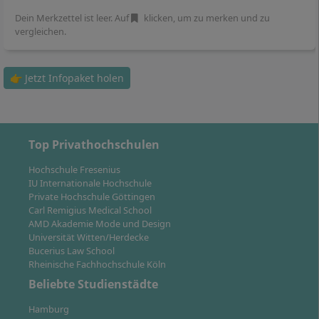
Urlaubssemester
einlegen, ohne zusätzliche Kosten.
Dein Merkzettel ist leer. Auf
klicken, um zu merken und zu
vergleichen.
👉 Jetzt Infopaket holen
Wie läuft das Onlinestudium an der IU ab?
Top Privathochschulen
Hochschule Fresenius
IU Internationale Hochschule
Private Hochschule Göttingen
Carl Remigius Medical School
AMD Akademie Mode und Design
Universität Witten/Herdecke
Bucerius Law School
Rheinische Fachhochschule Köln
Beliebte Studienstädte
Hamburg