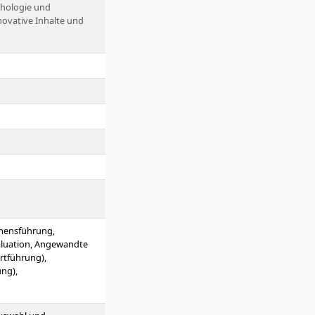
chologie und
novative Inhalte und
erdem werden
d in ganz Deutschland
hmensführung,
aluation, Angewandte
rtführung),
ng),
 und Disputation