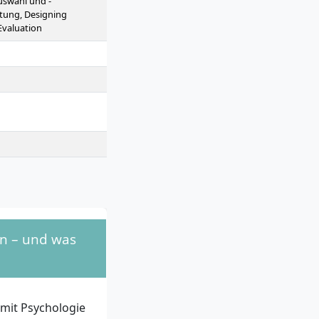
uswahl und -
atung, Designing
Evaluation
en – und was
 mit Psychologie