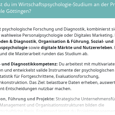
t du im Wirtschaftspsychologie-Studium an der Pr
ngang mit
mindestens 180 ECTS
.
le Göttingen?
hverwandten Abschlüssen prüft eine Auswahlkommission die
g.
: Es zählen deine Fähigkeiten und Motivation, nicht die Abs
st psychologische Forschung und Diagnostik, kombinierst s
ungsunterlagen: Bachelorzeugnis oder aktuelle Leistungsü
t wahlweise Personalpsychologie oder Digitales Marketing.
rischer Lebenslauf,
Motivationsschreiben
(max. drei Seiten
ungsverfahren: ca.
den & Diagnostik
30-minütiges
,
Organisation & Führung
Kennenlerngespräch mit e
,
Sozial- und
nspsychologie
hs.
sowie
digitale Märkte und Nutzererleben
.
und die Masterarbeit runden das Studium ab.
start: jeweils 1. Oktober; Studienform: Präsenz, Vollzeit; St
gen.
 und Diagnostikkompetenz:
Du arbeitest mit multivariater
r Vorbildung: Für den Master zählt dein erster Hochschulab
en und entwickelst valide Instrumente der psychologischen
ur ist keine eigene Zugangsschiene. Der Unterricht findet a
Statistik für Fortgeschrittene, Evaluationsforschung,
utschkenntnisse sind erforderlich, damit du Vorlesungen, 
konstruktion. Das Ziel: belastbare Daten erheben, auswer
souverän bewältigst.
t-Entscheidungen nutzbar machen.
ion, Führung und Projekte:
Strategische Unternehmensf
Management und Organisationsstrukturen bilden die
he Voraussetzungen
rtschaftliche Basis. Ergänzend lernst du Projektmanageme