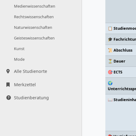
Medienwissenschaften
Rechtswissenschaften
Naturwissenschaften
📋 Studienmod
Geisteswissenschaften
🎓 Fachrichtu
Kunst
📜 Abschluss
Mode
⏳ Dauer
Alle Studienorte
🎯 ECTS
🌍
Merkzettel
Unterrichtssp
Studienberatung
📖 Studieninh