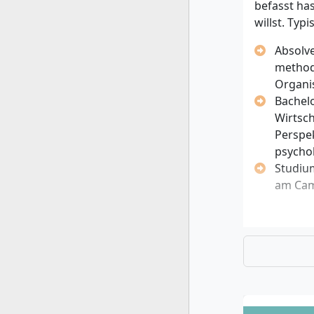
befasst ha
willst. Typi
Absolve
method
Organi
Bachelo
Wirtsch
Perspe
psycho
Studiu
am Cam
Zulassung
Für die Ei
ein kurzes
Bachelo