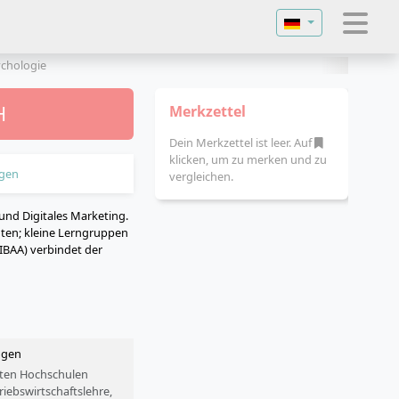
Sprache auswähl
ychologie
H
Merkzettel
Dein Merkzettel ist leer. Auf
klicken, um zu merken und zu
gen
vergleichen.
 und Digitales Marketing.
oten; kleine Lerngruppen
FIBAA) verbindet der
ingen
vaten Hochschulen
ebswirtschaftslehre,