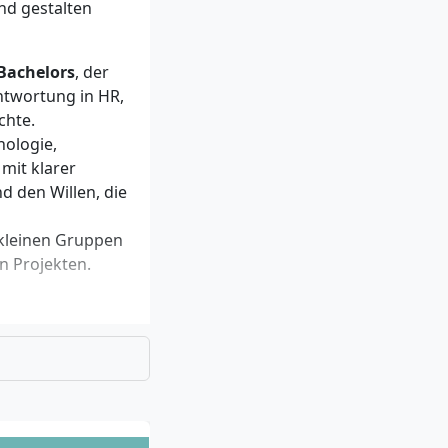
nd gestalten
 Bachelors
, der
twortung in HR,
chte.
hologie,
mit klarer
d den Willen, die
 kleinen Gruppen
 Projekten.
und durchläufst
ch verwandten