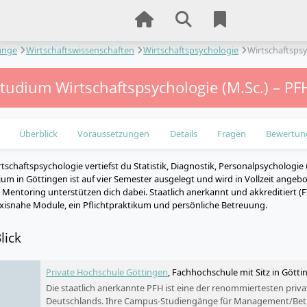
änge
Wirtschaftswissenschaften
Wirtschaftspsychologie
Wirtschaftsps
studium Wirtschaftspsychologie (M.Sc.) – PF
Überblick
Voraussetzungen
Details
Fragen
Bewertun
tschaftspsychologie vertiefst du Statistik, Diagnostik, Personalpsychologie
um in Göttingen ist auf vier Semester ausgelegt und wird in Vollzeit angeb
s Mentoring unterstützen dich dabei. Staatlich anerkannt und akkreditiert (
isnahe Module, ein Pflichtpraktikum und persönliche Betreuung.
lick
Private Hochschule Göttingen
, Fachhochschule mit Sitz in Gött
Die staatlich anerkannte PFH ist eine der renommiertesten pri
Deutschlands. Ihre Campus-Studiengänge für Management/Betri