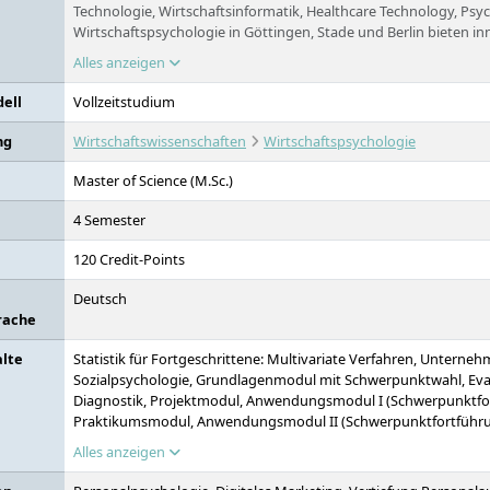
Technologie, Wirtschaftsinformatik, Healthcare Technology, Psy
Wirtschaftspsychologie in Göttingen, Stade und Berlin bieten in
sind gleichermaßen praxisnah wie international angelegt. Auß
Alles anzeigen
Fernstudiengänge angeboten, wobei die Prüfungen weltweit un
geschrieben werden können.
ell
Vollzeitstudium
ng
Wirtschaftswissenschaften
Wirtschaftspsychologie
Master of Science (M.Sc.)
4 Semester
120 Credit-Points
Deutsch
rache
alte
Statistik für Fortgeschrittene: Multivariate Verfahren, Unterne
Sozialpsychologie, Grundlagenmodul mit Schwerpunktwahl, Ev
Diagnostik, Projektmodul, Anwendungsmodul I (Schwerpunktfo
Praktikumsmodul, Anwendungsmodul II (Schwerpunktfortführu
Anwendungsmodul III (Schwerpunktfortführung), Master-Thesis
Alles anzeigen