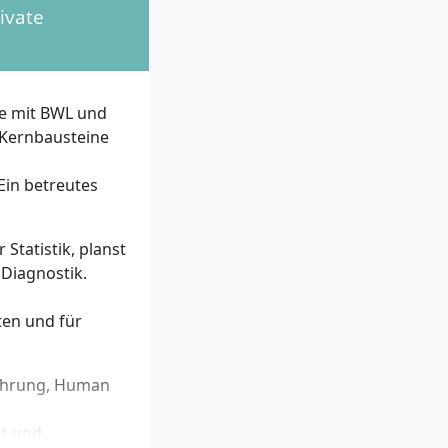
ivate
 inhaltliche
chlussnote.
ie mit BWL und
bersicht,
 Kernbausteine
).
iner Vertretung
 Ein betreutes
udienort:
 Statistik, planst
schluss – ein
 Diagnostik.
uf Deutsch statt;
Seminare und
ten und für
ührung, Human
nt und