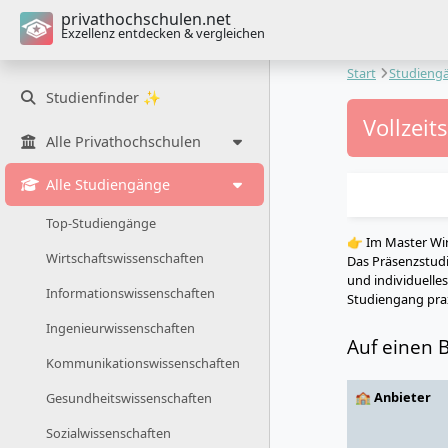
privathochschulen.net
Exzellenz entdecken & vergleichen
Start
Studieng
Studienfinder ✨
Vollzeit
Alle Privathochschulen
Alle Studiengänge
Top-Studiengänge
👉 Im Master Wir
Wirtschaftswissenschaften
Das Präsenzstudi
und individuelle
Informationswissenschaften
Studiengang prax
Ingenieurwissenschaften
Auf einen B
Kommunikationswissenschaften
🏫 Anbieter
Gesundheitswissenschaften
Sozialwissenschaften