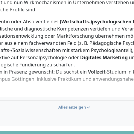
st und nun Wirkmechanismen in Unternehmen verstehen u
sche Profile sind:
ntin oder Absolvent eines
(Wirtschafts-)psychologischen
ische und diagnostische Kompetenzen vertiefen und Veran
sationsentwicklung oder Marktforschung übernehmen mö
r aus einem fachverwandten Feld (z. B. Pädagogische Psyc
afts-/Sozialwissenschaften mit starkem Psychologieanteil), 
ktive auf Personalpsychologie oder
Digitales Marketing
un
logische Fundierung zu schärfen.
m in Präsenz gewünscht: Du suchst ein
Vollzeit
-Studium in
pus Göttingen, inklusive Praktikum und anwendungsnahen
svoraussetzungen
Alles anzeigen
nschreibung benötigst du einen ersten Hochschulabschluss 
 Auswahlverfahren. Im Überblick:
rabschluss in (Wirtschafts-)Psychologie oder einem fachli