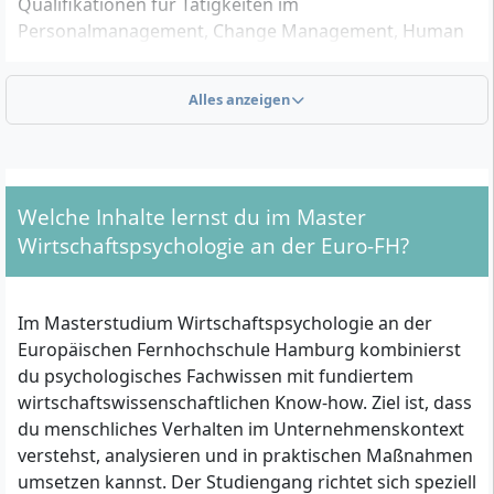
Qualifikationen für Tätigkeiten im
Personalmanagement, Change Management, Human
Resources oder Marketing erweitern wollen.
Alles anzeigen
Welche formalen Kriterien musst du für die
Zulassung erfüllen?
Für die Zulassung zum Master-Studium benötigst du
Welche Inhalte lernst du im Master
einen ersten berufsqualifizierenden
Wirtschaftspsychologie an der Euro-FH?
Hochschulabschluss (zum Beispiel Bachelor, Diplom
oder gleichwertig) – bevorzugt aus den
Wirtschaftswissenschaften oder einem thematisch
Im Masterstudium Wirtschaftspsychologie an der
angrenzenden Bereich. Zusätzlich werden mindestens
Europäischen Fernhochschule Hamburg kombinierst
ein Jahr einschlägige, qualifizierte Berufserfahrung
du psychologisches Fachwissen mit fundiertem
nach dem Erststudium sowie Englischkenntnisse
wirtschaftswissenschaftlichen Know-how. Ziel ist, dass
vorausgesetzt. Ein Numerus Clausus (NC) ist nicht
du menschliches Verhalten im Unternehmenskontext
erforderlich. Solltest du keinen Erststudienabschluss
verstehst, analysieren und in praktischen Maßnahmen
besitzen, kann unter bestimmten Voraussetzungen
umsetzen kannst. Der Studiengang richtet sich speziell