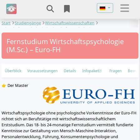
Sprache auswähl
Start
Studiengänge
Wirtschaftswissenschaften
Wirtschaftspsychologie
Wirtschaftspsychologie
Fernstudium Wirtschaftspsychologie
(M.Sc.) – Euro-FH
Überblick
Voraussetzungen
Details
Infopaket
Fragen
Bewer
👉 Der Master
Wirtschaftspsychologie ohne psychologische Vorkenntnisse der Euro-FH
richtet sich an Berufstätige mit wirtschaftswissenschaftlichem
Erststudium. Das 18- bis 24-monatige Fernstudium vermittelt fundierte
Kenntnisse zur Gestaltung von Mensch-Maschine-Interaktion,
Personalentwicklung, Führung, Konsumentenpsychologie und