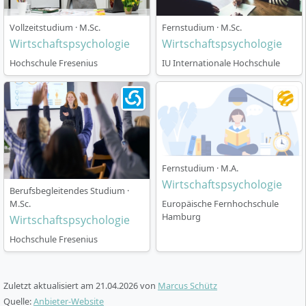
um die Theorie direkt anzuwenden. Mit dem Abschluss
Vollzeitstudium · M.Sc.
Fernstudium · M.Sc.
hast du einen umfangreichen Katalog an
Wirtschaftspsychologie
Wirtschaftspsychologie
Methodenkompetenzen, Beratungs- und
Hochschule Fresenius
IU Internationale Hochschule
Führungskompetenzen sowie Kenntnisse im Bereich
Change-Management erworben.
Wie ist der Ablauf des
Fernstudium · M.A.
Wirtschaftspsychologie-Masters organisiert?
Wirtschaftspsychologie
Berufsbegleitendes Studium ·
M.Sc.
Europäische Fernhochschule
Hamburg
Wirtschaftspsychologie
Das Masterstudium an der Euro-FH ist als Fernstudium
Hochschule Fresenius
konzipiert, sodass du flexibel berufsbegleitend
studieren kannst. Die Regelstudienzeit beträgt 24
Monate, kann aber durch ein erhöhtes Lerntempo auf
Zuletzt aktualisiert am
21.04.2026
von
Marcus Schütz
21 Monate verkürzt werden. Eine kostenlose
Quelle:
Anbieter-Website