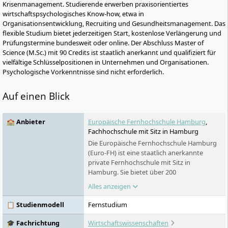
Krisenmanagement. Studierende erwerben praxisorientiertes
wirtschaftspsychologisches Know-how, etwa in
Organisationsentwicklung, Recruiting und Gesundheitsmanagement. Das
flexible Studium bietet jederzeitigen Start, kostenlose Verlängerung und
Prüfungstermine bundesweit oder online. Der Abschluss Master of
Science (M.Sc.) mit 90 Credits ist staatlich anerkannt und qualifiziert für
vielfältige Schlüsselpositionen in Unternehmen und Organisationen.
Psychologische Vorkenntnisse sind nicht erforderlich.
Auf einen Blick
🏫 Anbieter
Europäische Fernhochschule Hamburg
,
Fachhochschule mit Sitz in Hamburg
Die Europäische Fernhochschule Hamburg
(Euro-FH) ist eine staatlich anerkannte
private Fernhochschule mit Sitz in
Hamburg. Sie bietet über 200
Studienprogramme in verschiedenen
Alles anzeigen
Fachbereichen an – berufsbegleitend,
flexibel und digital. Als Teil der Klett Gruppe
📋 Studienmodell
Fernstudium
legt sie besonderen Wert auf persönliche
Betreuung, innovative Lernformate wie die
🎓 Fachrichtung
Wirtschaftswissenschaften