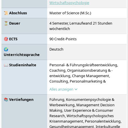
KI-Lernbegleiterin KILEA und internationale
Wirtschaftspsychologie
Studienoptionen. Die Euro-FH ermöglicht
ein Studium auch ohne Abitur sowie den
📜 Abschluss
Master of Science (M.Sc.)
Zugang zum Masterstudium ohne
Erststudium.
⏳ Dauer
4 Semester, Lernaufwand 21 Stunden
wöchentlich
🎯 ECTS
90 Credit-Points
🌍
Deutsch
Unterrichtssprache
📖 Studieninhalte
Personal- & Führungskräfteentwicklung,
Coaching, Organisationsberatung & -
entwicklung, Change Management,
Consulting, Personalmarketing &
Recruiting, Betriebliches
Alles anzeigen
Gesundheitsmanagement, Konsumenten-,
Markt- & Werbepsychologie,
📚 Vertiefungen
Führung, Konsumentenpsychologie &
Marktforschung, Human Factors,
Werbewirkung, Management Decision
Organizational Sustainability,
Making, User Experience & Consumer
Internationales Personalmanagement
Research, Wirtschaftspsychologisches
Krisenmanagement, Personalentwicklung,
Gesundheitsmanagement, Interkulturelle