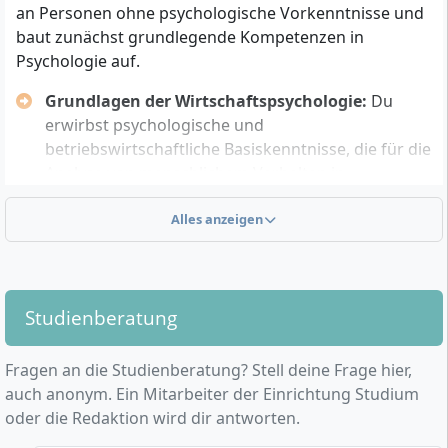
der Zugang über das Master-Einstiegsprogramm der
an Personen ohne psychologische Vorkenntnisse und
Euro-FH erfolgen; hier prüft die Hochschule individuell,
baut zunächst grundlegende Kompetenzen in
ob eine gleichwertige Qualifikation und ausreichende
Psychologie auf.
Berufserfahrung vorliegen.
Grundlagen der Wirtschaftspsychologie:
Du
Du solltest Interesse an betriebswirtschaftlichen und
erwirbst psychologische und
psychologischen Zusammenhängen mitbringen sowie
betriebswirtschaftliche Basiskenntnisse, die für die
Offenheit für anwendungsorientiertes Arbeiten
Analyse von menschlichem Verhalten in
zeigen. Analytisches Denkvermögen,
Organisationen notwendig sind.
Kommunikationsfähigkeit und
Kommunikation und Interaktion:
Alles anzeigen
Es wird
Problemlösungskompetenz sind wichtig, da
vermittelt, wie du Kommunikation im
Aufgabenstellungen häufig praxisnah konzipiert sind.
Unternehmen steuerst und Interaktionen effektiv
Für das Fernstudium sind außerdem
gestaltest.
Selbstorganisation, Eigeninitiative und
Studienberatung
Personal und Organisationsentwicklung:
Du
Zeitmanagement unerlässlich, um das Studium flexibel
erlernst Methoden für die Entwicklung von
neben dem Beruf zu absolvieren.
Mitarbeitenden sowie Strategien, um
Fragen an die Studienberatung? Stell deine Frage hier,
Organisationsstrukturen und
auch anonym. Ein Mitarbeiter der Einrichtung Studium
Unternehmenskultur zielgerichtet zu gestalten.
oder die Redaktion wird dir antworten.
Schnittstelle Mensch und Technologie:
Es