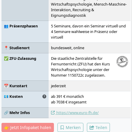
Wirtschaftspsychologie, Mensch-Maschine-
Interaktion, Recruiting &
Eignungsdiagnostik
👥 Präsenzphasen
5 Seminare, davon ein Seminar virtuell und
4 Seminare wahlweise in Präsenz oder
virtuell
📍 Studienort
bundesweit, online
✅ ZFU-Zulassung
Die staatliche Zentralstelle für
Fernunterricht (ZFU) hat den Kurs
Wirtschaftspsychologie unter der
Nummer 1150722c zugelassen.
📅 Kursstart
jederzeit
💶 Kosten
ab 391 € monatlich
ab 7038 € insgesamt
🔗 Mehr Infos
https://www.euro-fh.de/
👉 Jetzt Infopaket holen
Merken
Teilen