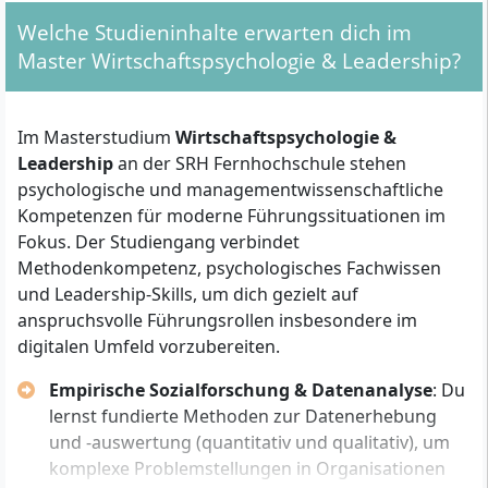
Welche Studieninhalte erwarten dich im
Für die Variante mit
90 ECTS
gelten folgende
Master Wirtschaftspsychologie & Leadership?
Zugangskriterien:
Erster Hochschulabschluss
(Bachelor oder
Im Masterstudium
Wirtschaftspsychologie &
gleichwertig, mindestens 180 ECTS)
Leadership
an der SRH Fernhochschule stehen
Mindestens 1 Jahr einschlägige Berufserfahrung
psychologische und managementwissenschaftliche
nach Abschluss des Erststudiums
Kompetenzen für moderne Führungssituationen im
Wirtschaftswissenschaftliches
Fokus. Der Studiengang verbindet
Grundverständnis
(z. B. durch entsprechende
Methodenkompetenz, psychologisches Fachwissen
Module, Berufstätigkeit oder
und Leadership-Skills, um dich gezielt auf
Zusatzqualifikationen)
anspruchsvolle Führungsrollen insbesondere im
Bei fehlender fachlicher Vorqualifikation kann ein
digitalen Umfeld vorzubereiten.
Motivationsgespräch
mit der
Studiengangsleitung erforderlich sein
Empirische Sozialforschung & Datenanalyse
: Du
lernst fundierte Methoden zur Datenerhebung
Für die Variante mit
60 ECTS
benötigst du zusätzlich
und -auswertung (quantitativ und qualitativ), um
mindestens 2 Jahre Berufserfahrung
und musst in
komplexe Problemstellungen in Organisationen
der Regel eine
Eignungsprüfung
oder ein