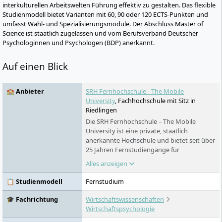
interkulturellen Arbeitswelten Führung effektiv zu gestalten. Das flexible
Studienmodell bietet Varianten mit 60, 90 oder 120 ECTS-Punkten und
umfasst Wahl- und Spezialisierungsmodule. Der Abschluss Master of
Science ist staatlich zugelassen und vom Berufsverband Deutscher
Psychologinnen und Psychologen (BDP) anerkannt.
Auf einen Blick
🏫 Anbieter
SRH Fernhochschule - The Mobile
University
, Fachhochschule mit Sitz in
Riedlingen
Die SRH Fernhochschule – The Mobile
University ist eine private, staatlich
anerkannte Hochschule und bietet seit über
25 Jahren Fernstudiengänge für
Berufstätige und Studierende mit
Alles anzeigen
persönlichen Verpflichtungen an. Mit ihren
Bachelor- und Master-Studiengängen in
📋 Studienmodell
Fernstudium
verschiedenen Bereichen - von Gesundheit,
Psychologie und Soziales über Design und
🎓 Fachrichtung
Wirtschaftswissenschaften
Kommunikation bis hin zu Nachhaltigkeit
Wirtschaftspsychologie
und Wirtschaft - ist sie eine der führenden