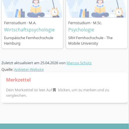
Fernstudium
konzipiert und kann an der SRH
Fernhochschule in Varianten mit 120, 90 oder 60 ECTS-
Punkten belegt werden. Die
90-ECTS-Variante
läuft
Fernstudium · M.A.
Fernstudium · M.Sc.
über 3 Semester und gliedert sich wie folgt:
Wirtschaftspsychologie
Psychologie
Flexibler Studienbeginn
: Du kannst monatlich
Europäische Fernhochschule
SRH Fernhochschule - The
starten und dein Studium individuell in deinen
Hamburg
Mobile University
Alltag integrieren.
Digitales Lernkonzept
: Alle Studienmaterialien,
Zuletzt aktualisiert am
25.04.2026
von
Marcus Schütz
Übungen und Prüfungsleistungen sind über den
Quelle:
Anbieter-Website
Online-Campus zugänglich. Du profitierst von
individueller Betreuung, Online-Vorlesungen und
Merkzettel
freiwilligen Präsenzveranstaltungen an
Dein Merkzettel ist leer. Auf
klicken, um zu merken und zu
bundesweiten Standorten.
vergleichen.
Studienstruktur 90 ECTS
:
1. Semester: Empirische Sozialforschung,
Grundlagen der Wirtschaftspsychologie,
Persönlichkeits- und Sozialpsychologie,