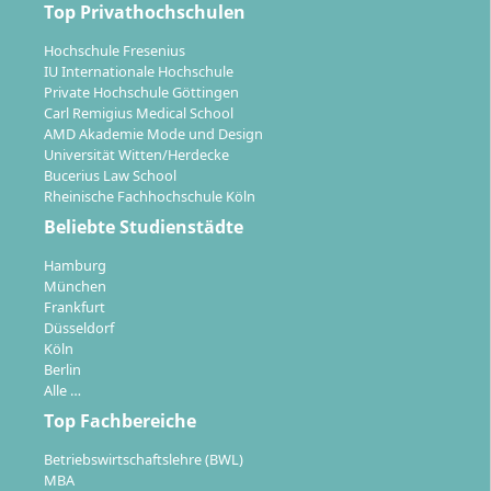
Leadership, Wahlmodul
Top Privathochschulen
2. Semester: Datenanalyse, Digital Leadership
Hochschule Fresenius
& Transformation, zwei Spezialisierungs-
IU Internationale Hochschule
sowie ein Wahlmodul
Private Hochschule Göttingen
3. Semester: Ein weiteres
Carl Remigius Medical School
Spezialisierungsmodul und die Master-Thesis
AMD Akademie Mode und Design
Universität Witten/Herdecke
Individuelle Spezialisierung
: Du stellst deinen
Bucerius Law School
Schwerpunkt mit Wahl- und
Rheinische Fachhochschule Köln
Spezialisierungseinheiten selbst zusammen – zum
Beliebte Studienstädte
Beispiel zu Organisationsentwicklung,
Hamburg
Arbeitspsychologie oder Digitalisierung.
München
Persönliche Betreuung
: Studienberatung,
Frankfurt
Fachdozentinnen und Fachdozenten sowie das
Düsseldorf
Köln
Hochschulteam begleiten dich über die gesamte
Berlin
Studiendauer hinweg.
Alle …
Top Fachbereiche
Durch die vollständige Online-Organisation kannst du
alle Module zeit- und ortsunabhängig bearbeiten.
Betriebswirtschaftslehre (BWL)
Prüfungsleistungen werden überwiegend online
MBA