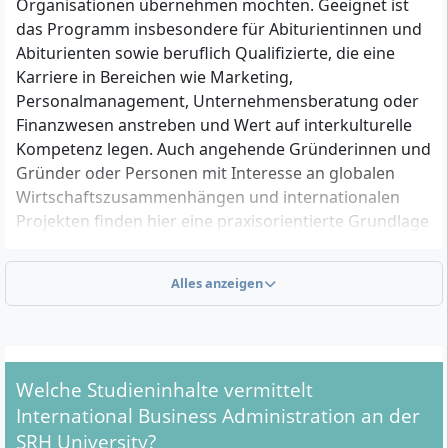
Organisationen übernehmen möchten. Geeignet ist
das Programm insbesondere für Abiturientinnen und
Abiturienten sowie beruflich Qualifizierte, die eine
Karriere in Bereichen wie Marketing,
Personalmanagement, Unternehmensberatung oder
Finanzwesen anstreben und Wert auf interkulturelle
Kompetenz legen. Auch angehende Gründerinnen und
Gründer oder Personen mit Interesse an globalen
Wirtschaftszusammenhängen und internationalen
Projekten finden hier eine praxisorientierte Grundlage
für ihren Berufseinstieg.
Alles anzeigen
Welche formalen Zugangsvoraussetzungen musst
du erfüllen?
Für die Aufnahme in den Bachelorstudiengang
Welche Studieninhalte vermittelt
benötigst du eine der folgenden Qualifikationen:
International Business Administration an der
SRH University?
Allgemeine Hochschulreife (Abitur) oder