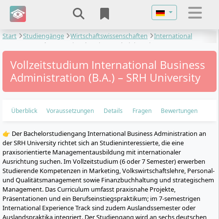
Sprache auswähl
Start
Studiengänge
Wirtschaftswissenschaften
International
Management
International Business Administration
Vollzeitstudium International Business
Administration (B.A.) – SRH University
Überblick
Voraussetzungen
Details
Fragen
Bewertungen
👉 Der Bachelorstudiengang International Business Administration an
der SRH University richtet sich an Studieninteressierte, die eine
praxisorientierte Managementausbildung mit internationaler
Ausrichtung suchen. Im Vollzeitstudium (6 oder 7 Semester) erwerben
Studierende Kompetenzen in Marketing, Volkswirtschaftslehre, Personal-
und Qualitätsmanagement sowie Finanzbuchhaltung und strategischem
Management. Das Curriculum umfasst praxisnahe Projekte,
Präsentationen und ein Berufseinstiegspraktikum; im 7-semestrigen
International Experience Track sind zudem Auslandssemester oder
Auslandspraktika integriert. Der Studiengang wird an sechs deutschen