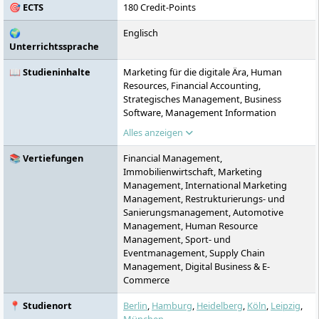
🎯 ECTS
180 Credit-Points
🌍
Englisch
Unterrichtssprache
📖 Studieninhalte
Marketing für die digitale Ära, Human
Resources, Financial Accounting,
Strategisches Management, Business
Software, Management Information
Systems, Kosten- und Leistungsrechnung,
Alles anzeigen
Finanzmathematik, Internationale
rechtliche Rahmenbedingungen, Mikro-
📚 Vertiefungen
Financial Management,
und Makroökonomie
Immobilienwirtschaft, Marketing
Management, International Marketing
Management, Restrukturierungs- und
Sanierungsmanagement, Automotive
Management, Human Resource
Management, Sport- und
Eventmanagement, Supply Chain
Management, Digital Business & E-
Commerce
📍 Studienort
Berlin
,
Hamburg
,
Heidelberg
,
Köln
,
Leipzig
,