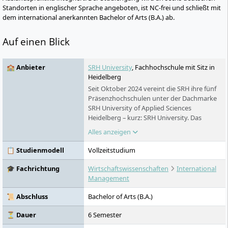
Standorten in englischer Sprache angeboten, ist NC-frei und schließt mit
dem international anerkannten Bachelor of Arts (B.A.) ab.
Auf einen Blick
🏫 Anbieter
SRH University
, Fachhochschule mit Sitz in
Heidelberg
Seit Oktober 2024 vereint die SRH ihre fünf
Präsenzhochschulen unter der Dachmarke
SRH University of Applied Sciences
Heidelberg – kurz: SRH University. Das
Ergebnis: eine der größten privaten
Alles anzeigen
Hochschulen Deutschlands mit 18
Studienstandorten, über 200 Bachelor-,
📋 Studienmodell
Vollzeitstudium
Master- und MBA-Programmen und dem
preisgekrönten CORE-Lehrkonzept.
🎓 Fachrichtung
Wirtschaftswissenschaften
International
Studieren ohne NC, in kleinen Gruppen,
Management
praxisnah – auf Deutsch und auf Englisch.
📜 Abschluss
Bachelor of Arts (B.A.)
⏳ Dauer
6 Semester