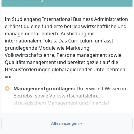
Fachhochschulreife
Alternativ: ein als gleichwertig anerkannter
Im Studiengang International Business Administration
internationaler Schulabschluss
erhältst du eine fundierte betriebswirtschaftliche und
Beruflich Qualifizierte können mit einer
managementorientierte Ausbildung mit
mindestens zweijährigen abgeschlossenen
internationalem Fokus. Das Curriculum umfasst
Berufsausbildung und mindestens drei Jahren
grundlegende Module wie Marketing,
Berufserfahrung über eine bestandene
Volkswirtschaftslehre, Personalmanagement sowie
Eignungsprüfung zugelassen werden
Qualitätsmanagement und bereitet gezielt auf die
Nachweis guter Englischkenntnisse (z. B. durch
Herausforderungen global agierender Unternehmen
TOEFL, IELTS oder einen vergleichbaren
vor.
Sprachtest, da das Studium ausschließlich in
englischer Sprache stattfindet)
Managementgrundlagen:
Du erwirbst Wissen in
Lebenslauf mit aktuellem Passfoto
Betriebs- sowie Volkswirtschaftslehre,
Ausweiskopie (bei internationalen Bewerbenden
strategischem Management und Financial
Reisepass oder National Identity Card)
Accounting.
Praxisorientierte Kompetenzen:
Du solltest ein ausgeprägtes Interesse an
Alles anzeigen
Anwendungsprojekte, Präsentationen und
wirtschaftlichen Fragestellungen und internationalen
Fallstudien fördern deine Selbstständigkeit und
Zusammenhängen mitbringen. Erwartet werden