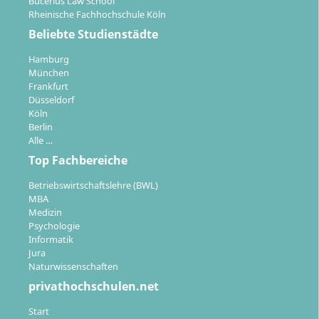
Bucerius Law School
konsequent umgesetzt wird.
Rheinische Fachhochschule Köln
Starttermine:
Studienbeginn ist jeweils im April
Beliebte Studienstädte
und Oktober möglich.
Hamburg
München
Frankfurt
Düsseldorf
Köln
Welche Berufsfelder und
Berlin
Entwicklungsperspektiven eröffnet das
Alle …
Studium?
Top Fachbereiche
Betriebswirtschaftslehre (BWL)
MBA
Mit dem Bachelorabschluss in International Business
Medizin
Psychologie
Administration qualifizierst du dich für
Informatik
unterschiedliche Wirtschaftszweige weltweit.
Jura
Absolventinnen und Absolventen sind aufgrund ihrer
Naturwissenschaften
breitgefächerten Fähigkeiten insbesondere in
privathochschulen.net
international ausgerichteten Unternehmen gefragt.
Start