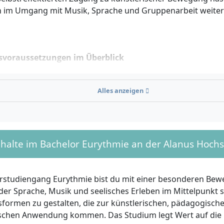
n im Umgang mit Musik, Sprache und Gruppenarbeit weiter
svoraussetzungen im Überblick
eine oder fachgebundene Hochschulreife
als formale Vo
ekte Aufnahme.
Alles anzeigen
reiche Teilnahme am künstlerischen Aufnahmeverfahren
sönliches Aufnahmegespräch sowie eine praktische Präsent
ng, Musik oder Literatur; hinzu kommen spontane Beweg
ativer Zugang ohne Hochschulreife:
Möglich durch ein erw
nhalte im Bachelor Eurythmie an der Alanus Hoch
meverfahren, das die besondere Eignung für das Studium ü
eine abgeschlossene Berufsausbildung mit mindestens drei
erfahrung.
rstudiengang Eurythmie bist du mit einer besonderen Be
nachweis für ausländische Bewerberinnen und Bewerbe
 der Sprache, Musik und seelisches Erleben im Mittelpunkt s
hender Deutsch- oder Englischkenntnisse im ersten Studien
ormen zu gestalten, die zur künstlerischen, pädagogisch
s kann im Verlauf des ersten Studienjahres erbracht werd
schen Anwendung kommen. Das Studium legt Wert auf die