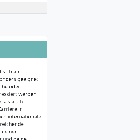
 sich an
onders geeignet
sche oder
dressiert werden
, als auch
arriere in
uch internationale
sreichende
du einen
t und deine