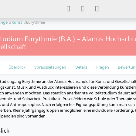
änge
Kunst
Eurythmie
studium Eurythmie (B.A.) – Alanus Hochschu
ellschaft
Überblick
Voraussetzungen
Details
Fragen
Bewertun
tudiengang Eurythmie an der Alanus Hochschule für Kunst und Gesellschaft ri
gskunst, Musik und Ausdruck interessieren und diese Verbindung künstler
sch anwenden möchten. Das staatlich anerkannte Vollzeitstudium dauert a
semble- und Soloarbeit, Praktika in Praxisfeldern wie Schule oder Therapie 
ik und Anthroposophie. Nach erfolgreicher Eignungsprüfung kann man sic
erben. Kleine Jahrgangsgruppen ermöglichen eine individuelle Förderung.
tipendien sind vorhanden.
lick