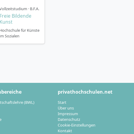
Vollzeitstudium · B.F.A.
Freie Bildende
Kunst
Hochschule für Künste
im Sozialen
ige Karrierewege
Eurythmisten
gogischer
hbereiche
privathochschulen.net
 Mitwirkung an
tschaftslehre (BWL)
Start
Über uns
Impressum
(Master) auch im
e
Datenschutz
Cookie-Einstellungen
Senioren sowie in
Kontakt