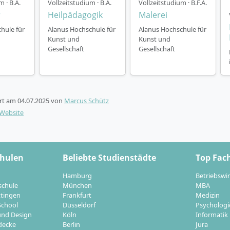
m · B.A.
Vollzeitstudium · B.A.
Vollzeitstudium · B.F.A.
ualifikation Theaterpädagogik.
r
Heilpädagogik
Malerei
hule für
Alanus Hochschule für
Alanus Hochschule für
Kunst und
Kunst und
Gesellschaft
Gesellschaft
he Perspektiven nach dem Bachelor Eurythmie
ert am
04.07.2025
von
Marcus Schütz
chluss „Bachelor of Arts Eurythmie" eröffnen sich vielfält
-Website
Pädagogik, Therapie und Sozialarbeit. Eurythmistinnen und 
m Beispiel in:
n und Kindergärten:
Vermittlung künstlerischer und päda
chulen
Beliebte Studienstädte
Top Fac
te, insbesondere an Waldorfschulen.
bereichen:
Künstlerische Arbeit auf und hinter der Bühne,
Hamburg
Betriebswir
schule
München
MBA
en, Festivals und Aufführungen.
ttingen
Frankfurt
Medizin
eutische Arbeitsfelder:
Nach weiterführender Ausbildung 
School
Düsseldorf
Psychologi
 Eurythmietherapie.
nd Design
Köln
Informatik
e Einrichtungen:
Arbeit mit Jugendlichen, Seniorinnen und 
decke
Berlin
Jura