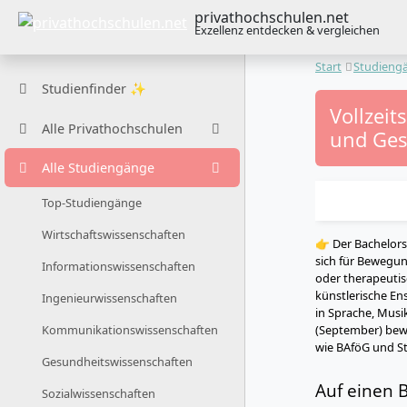
privathochschulen.net
Exzellenz entdecken & vergleichen
Start
Studieng
Studienfinder ✨
Vollzeit
Alle Privathochschulen
und Ges
Alle Studiengänge
Top-Studiengänge
Wirtschaftswissenschaften
👉 Der Bachelors
sich für Bewegun
Informationswissenschaften
oder therapeuti
künstlerische En
Ingenieurwissenschaften
in Sprache, Mus
(September) bew
Kommunikationswissenschaften
wie BAföG und S
Gesundheitswissenschaften
Auf einen B
Sozialwissenschaften