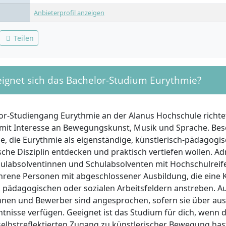
Anbieterprofil anzeigen
Teilen
eignet sich das Bachelor-Studium Eurythmie?
or-Studiengang Eurythmie an der Alanus Hochschule richtet
it Interesse an Bewegungskunst, Musik und Sprache. Bes
alle, die Eurythmie als eigenständige, künstlerisch-pädagogi
sche Disziplin entdecken und praktisch vertiefen wollen. A
ulabsolventinnen und Schulabsolventen mit Hochschulreife
hrene Personen mit abgeschlossener Ausbildung, die eine K
n, pädagogischen oder sozialen Arbeitsfeldern anstreben. A
nen und Bewerber sind angesprochen, sofern sie über au
tnisse verfügen. Geeignet ist das Studium für dich, wenn 
 selbstreflektierten Zugang zu künstlerischer Bewegung has