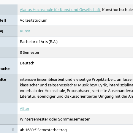
Alanus Hochschule für Kunst und Gesellschaft
, Kunsthochschule m
ell
Vollzeitstudium
ng
Kunst
Bachelor of Arts (B.A.)
8 Semester
Deutsch
rache
alte
intensive Ensemblearbeit und vielseitige Projektarbeit, umfass
klassischer und zeitgenössischer Musik bzw. Lyrik, interdiszipli
innerhalb der Hochschule, Praxisphasen, vertiefte Auseinander
Literatur, lebendiger und diskursorientierter Umgang mit der 
Alfter
Wintersemester oder Sommersemester
ab 1680 € Semesterbeitrag