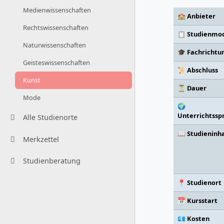
Medienwissenschaften
🏫 Anbieter
Rechtswissenschaften
📋 Studienmod
Naturwissenschaften
🎓 Fachrichtu
Geisteswissenschaften
📜 Abschluss
Kunst
⏳ Dauer
Mode
🌍
Unterrichtssp
Alle Studienorte
📖 Studieninh
Merkzettel
Studienberatung
📍 Studienort
📅 Kursstart
💶 Kosten