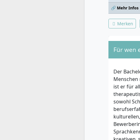
🔗 Mehr Infos
Merken
Für wen 
Der Bachel
Menschen m
ist er für 
therapeuti
sowohl Sch
berufserfa
kulturelle
Bewerberin
Sprachkenn
kreativen,