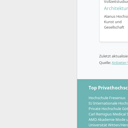
Vollzeitstudiu
Zusatzq
Architektu
Alanus Hochsc
Kunst und
Gesellschaft
Beruflic
Zuletzt aktualisi
Mit dem Abs
Quelle:
Anbieter
in Kunst, 
arbeiten zu
Schule
Top Privathochs
Konzep
Kultur
Hochschule Fresenius
IU Internationale Hoch
Projekt
Private Hochschule Gö
Therap
Carl Remigius Medical 
Bereich
AMD Akademie Mode u
Sozial
Universität Witten/Her