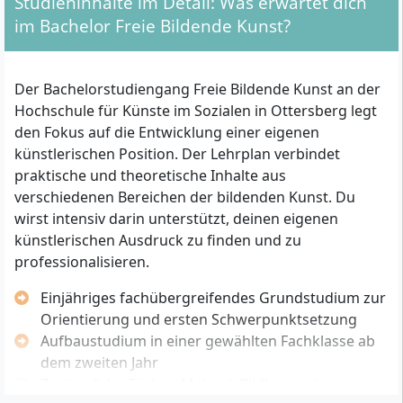
Studieninhalte im Detail: Was erwartet dich
Hochschulreife (z.B. Abitur oder Fachabitur) oder
im Bachelor Freie Bildende Kunst?
eine als gleichwertig anerkannte Qualifikation
(etwa berufliche Vorbildung mit entsprechender
Eignungsprüfung).
Der Bachelorstudiengang Freie Bildende Kunst an der
Künstlerische Eignung:
Du musst eine
Hochschule für Künste im Sozialen in Ottersberg legt
Bewerbungsmappe mit eigenen künstlerischen
den Fokus auf die Entwicklung einer eigenen
Arbeiten einreichen. Im Rahmen des
künstlerischen Position. Der Lehrplan verbindet
Auswahlverfahrens kann ein zusätzliches
praktische und theoretische Inhalte aus
Fachgespräch, eine praktische Prüfung oder die
verschiedenen Bereichen der bildenden Kunst. Du
Teilnahme an einem Zulassungstag verlangt
wirst intensiv darin unterstützt, deinen eigenen
werden.
künstlerischen Ausdruck zu finden und zu
Bewerbungsfrist:
Die Bewerbung zum
professionalisieren.
Wintersemester ist in der Regel bis zum 20. Mai
möglich. Nachträgliche Bewerbungen sind je nach
Einjähriges fachübergreifendes Grundstudium zur
Kapazität ebenfalls möglich.
Orientierung und ersten Schwerpunktsetzung
Sprachkenntnisse:
Aufbaustudium in einer gewählten Fachklasse ab
Da der Studiengang auf
Deutsch unterrichtet wird, sind ausreichende
dem zweiten Jahr
Deutschkenntnisse erforderlich. Internationale
Zugängliche Fächer: Malerei, Bildhauerei,