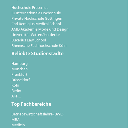
und praxisorientierte Ausbildung eröffnet dir
Hochschule Fresenius
zusätzliche Perspektiven in kunstnahen Berufsfeldern.
IU Internationale Hochschule
Private Hochschule Göttingen
Tätigkeit als bildende Künstlerin oder bildender
Carl Remigius Medical School
AMD Akademie Mode und Design
Künstler (z. B. Ausstellungen, eigene Ateliers,
Universität Witten/Herdecke
Kunstvereine)
Bucerius Law School
Projektarbeit im öffentlichen Raum oder mit
Rheinische Fachhochschule Köln
sozialen Institutionen
Beliebte Studienstädte
Kuration und Organisation von Ausstellungen (z. B.
Hamburg
im HKS-Forum „level one“ in Hamburg)
München
Beteiligung an interdisziplinären Kunstprojekten
Frankfurt
Möglichkeiten für weiterführende Studiengänge
Düsseldorf
wie Master of Fine Arts
Köln
Berlin
Alle …
Top Fachbereiche
Betriebswirtschaftslehre (BWL)
Studienort: Studieren in Ottersberg
MBA
Medizin