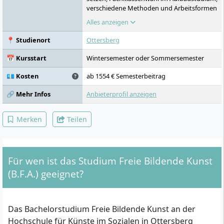
verschiedene Methoden und Arbeitsformen
der künstlerischen Arbeit, experimentelle
Alles anzeigen
interdisziplinäre Projekte, eigener
Atelierplatz, Nutzung hochschuleigener
📍 Studienort
Ottersberg
Werkstätten, Fächer Malerei, Bildhauerei,
Installation, Druckgrafik, Fotografie,
📅 Kursstart
Wintersemester oder Sommersemester
zeitbasierte Medien, Performance, Kunst im
öffentlichen Raum, interdisziplinäres und
💶 Kosten
ab 1554 € Semesterbeitrag
klassenübergreifendes Arbeiten,
gemeinsame Ausstellungsbesuche,
🔗 Mehr Infos
Anbieterprofil anzeigen
Exkursionen, Auslandsreisen, öffentliche
Präsentationen, künstlerische Projekte in
Merken
Teilen
öffentlichen Räumen, Organisation von
Ausstellungen außerhalb der Hochschule,
Erstellung von Dokumentationen, Nutzung
des Ausstellungsraums „level one“ in
Für wen ist das Studium Freie Bildende Kunst
Hamburg, selbständige Projektinitiativen,
Förderung einer eigenständigen
(B.F.A.) geeignet?
künstlerischen Position, einjähriges
Vertiefungsstudium Master of Fine Arts
nach dem Bachelor
Das Bachelorstudium Freie Bildende Kunst an der
Hochschule für Künste im Sozialen in Ottersberg