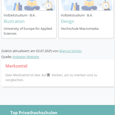
und Auslandsfahrten
Enge Betreuung und individuelle Förderung durch
Lehrende
Vollzeitstudium · B.A.
Vollzeitstudium · B.A.
Illustration
Design
Option auf ein einjähriges Masterstudium (M.F.A.)
im Anschluss
University of Europe for Applied
Hochschule Macromedia
Sciences
Zuletzt aktualisiert am
03.07.2025
von
Marcus Schütz
Quelle:
Anbieter-Website
Karrierechancen & Berufsmöglichkeiten nach
dem B.F.A.
Merkzettel
Dein Merkzettel ist leer. Auf
klicken, um zu merken und zu
vergleichen.
Nach dem erfolgreichen Abschluss des Bachelor Freie
Bildende Kunst stehen dir verschiedene Wege offen.
Du wirst befähigt, eigenständige künstlerische
Projekte umzusetzen und kannst dich in der freien
Kunstszene etablieren oder Kunst im öffentlichen
Top Privathochschulen
Raum gestalten. Die breite künstlerische, methodische