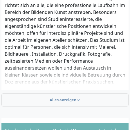
richtet sich an alle, die eine professionelle Laufbahn im
Bereich der Bildenden Kunst anstreben. Besonders
angesprochen sind Studieninteressierte, die
eigenständige künstlerische Positionen entwickeln
möchten, offen für interdisziplinäre Projekte sind und
die Arbeit im eigenen Atelier schätzen. Das Studium ist
optimal für Personen, die sich intensiv mit Malerei,
Bildhauerei, Installation, Druckgrafik, Fotografie,
zeitbasierten Medien oder Performance
auseinandersetzen wollen und den Austausch in
kleinen Klassen sowie die individuelle Betreuung durch
Dozierende aus der künstlerischen Praxis suchen.
Alles anzeigen
Welche Zugangsvoraussetzungen gibt es?
Hochschulzugangsberechtigung:
Für die
Aufnahme in den Bachelorstudiengang benötigst
du eine allgemeine oder fachgebundene