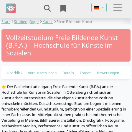
Sprache auswähl
Start
Studiengänge
Kunst
Freie Bildende Kunst
Vollzeitstudium Freie Bildende Kunst
(B.F.A.) – Hochschule für Künste im
Sozialen
Überblick
Voraussetzungen
Details
Fragen
Bewertungen
👉 Der Bachelorstudiengang Freie Bildende Kunst (B.F.A.) an der
Hochschule für Künste im Sozialen in Ottersberg richtet sich an
künstlerisch Interessierte, die eine eigene künstlerische Position
entwickeln möchten. Das achtsemestrige Studium beginnt mit einem
fachübergreifenden Grundstudium, gefolgt von einer Spezialisierung in
einer Fachklasse. Im Mittelpunkt stehen praktische und theoretische
Vertiefung in Malerei, Bildhauerei, Installation, Druckgrafik, Fotografie,
zeitbasierte Medien, Performance und Kunst im öffentlichen Raum.
Studierende profitieren von eigenen Atelierplätzen, der Nutzung