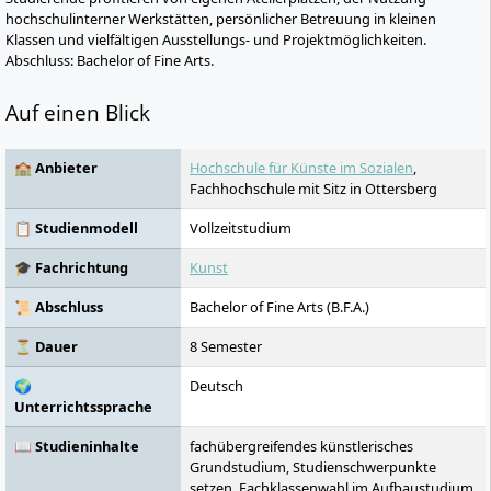
hochschulinterner Werkstätten, persönlicher Betreuung in kleinen
Klassen und vielfältigen Ausstellungs- und Projektmöglichkeiten.
Abschluss: Bachelor of Fine Arts.
Auf einen Blick
🏫 Anbieter
Hochschule für Künste im Sozialen
,
Fachhochschule mit Sitz in Ottersberg
📋 Studienmodell
Vollzeitstudium
🎓 Fachrichtung
Kunst
📜 Abschluss
Bachelor of Fine Arts (B.F.A.)
⏳ Dauer
8 Semester
🌍
Deutsch
Unterrichtssprache
📖 Studieninhalte
fachübergreifendes künstlerisches
Grundstudium, Studienschwerpunkte
setzen, Fachklassenwahl im Aufbaustudium,