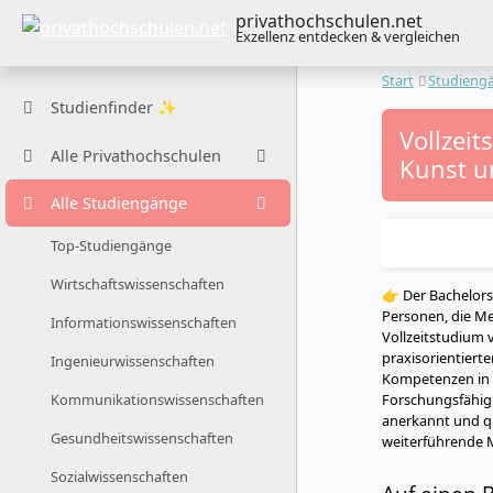
privathochschulen.net
Exzellenz entdecken & vergleichen
Start
Studieng
Studienfinder ✨
Vollzeit
Alle Privathochschulen
Kunst u
Alle Studiengänge
Top-Studiengänge
Wirtschaftswissenschaften
👉 Der Bachelor
Personen, die Me
Informationswissenschaften
Vollzeitstudium 
praxisorientiert
Ingenieurwissenschaften
Kompetenzen in h
Forschungsfähigk
Kommunikationswissenschaften
anerkannt und qu
Gesundheitswissenschaften
weiterführende 
Sozialwissenschaften