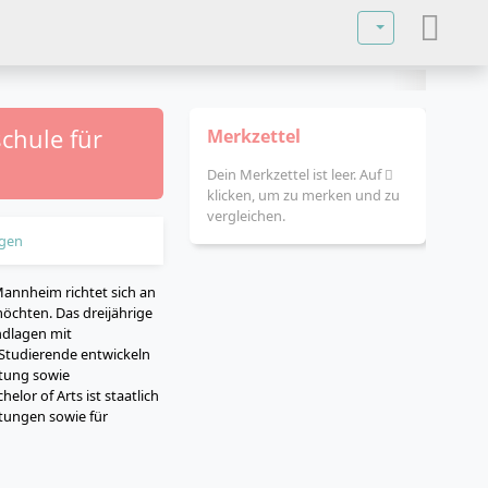
Sprache auswä
chule für
Merkzettel
Dein Merkzettel ist leer. Auf
klicken, um zu merken und zu
vergleichen.
gen
annheim richtet sich an
öchten. Das dreijährige
ndlagen mit
 Studierende entwickeln
atung sowie
lor of Arts ist staatlich
htungen sowie für