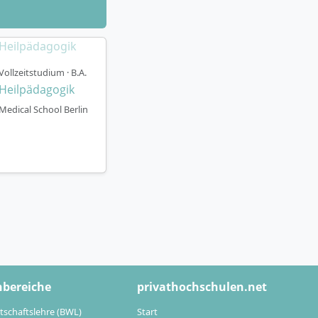
Vollzeitstudium · B.A.
Heilpädagogik
Medical School Berlin
fgaben in
sfeldern
 arbeiten in
hbereiche
privathochschulen.net
 Institutionen.
tschaftslehre (BWL)
Start