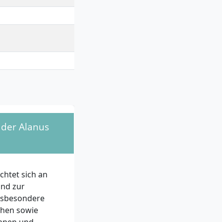
es Gestalten, Eurythmie,
ünste,
issenschaft, Ethik,
 der Alanus
htet sich an
und zur
insbesondere
chen sowie