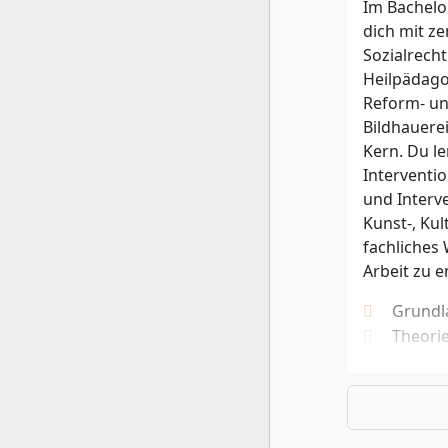
Im Bachelo
dem deine 
dich mit z
pädagogisc
Sozialrech
angerechn
Heilpädago
Du solltes
Reform- un
Inklusion, 
Bildhauere
Kommunikat
Kern. Du l
künstleris
Interventi
hilfreich. 
und Interv
interdiszi
Kunst-, Kul
fachliches 
Arbeit zu e
Grundl
Theorie
Künstl
Anthro
Medizi
Beratu