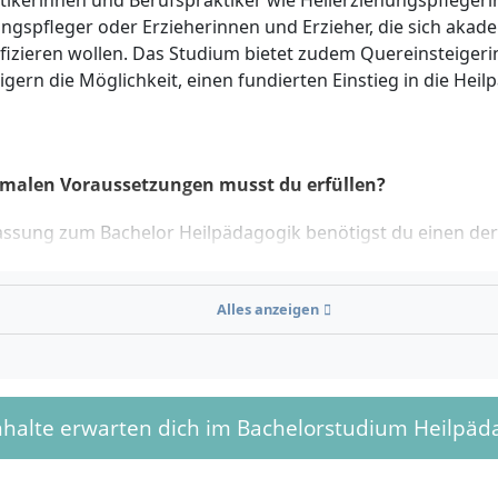
tikerinnen und Berufspraktiker wie Heilerziehungspfleger
ungspfleger oder Erzieherinnen und Erzieher, die sich akad
ifizieren wollen. Das Studium bietet zudem Quereinsteiger
gern die Möglichkeit, einen fundierten Einstieg in die Hei
rmalen Voraussetzungen musst du erfüllen?
lassung zum Bachelor Heilpädagogik benötigst du einen de
:
ine Hochschulreife (Abitur)
Alles anzeigen
bundene Hochschulreife
chschulreife (ggf. mit bestandener Zugangsprüfung oder 
setzungen)
nen als gleichwertig anerkannten Vorbildungsnachweis mit 
nhalte erwarten dich im Bachelorstudium Heilpäd
sprüfung
verfahren ist NC-frei. Es findet ein individuelles Aufnahme