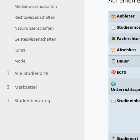
Auf einen B
Medienwissenschaften
🏫 Anbieter
Rechtswissenschaften
📋 Studienmod
Naturwissenschaften
🎓 Fachrichtu
Geisteswissenschaften
📜 Abschluss
Kunst
⏳ Dauer
Mode
🎯 ECTS
Alle Studienorte
🌍
Merkzettel
Unterrichtssp
Studienberatung
📖 Studieninh
📍 Studienort