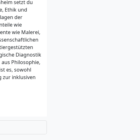
heim setzt du
inschlägigen
, Ethik und
udienleistungen
lagen der
nteile wie
hemen wie
nte wie Malerei,
ssenschaftlichen
enschaftlichen,
tiergestützten
derzusetzen, sind
gische Diagnostik
ve und
 aus Philosophie,
ist es, sowohl
 zur inklusiven
en