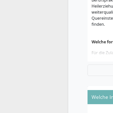
Berufsprak
Heilerzieh
weiterqual
Quereinstei
finden.
Welche fo
Für die Zu
Abschlüsse
Allgeme
Fachge
Fachho
Voraus
Oder ei
Welche I
Zugang
Das Auswahl