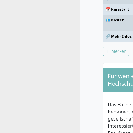
📅 Kursstart
💶 Kosten
🔗 Mehr Infos
Merken
Für wen e
Hochschu
Das Bachel
Personen, 
gesellscha
Interessie