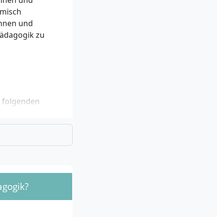
innen und
emisch
innen und
lpädagogik zu
r folgenden
unter bestimmten
ggf. zusätzlicher
agogik?
gespräch statt, in