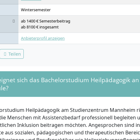
sozialtherapeutischer Intervention, Malerei, Zeichnen, plastisch
Sprache und Musik, therapeutische Anwendungsbereiche der K
Wintersemester
Philosophiegeschichte, Kunst- und Kulturgeschichte, Erkenntnisw
Wissenschafts- und Erkenntnistheorie
ab 1400 € Semesterbeitrag
ab 8100 € insgesamt
Anbieterprofil anzeigen
Teilen
ignet sich das Bachelorstudium Heilpädagogik an
le?
orstudium Heilpädagogik am Studienzentrum Mannheim ric
die Menschen mit Assistenzbedarf professionell begleiten 
ftlichen Inklusion beitragen möchten. Angesprochen sind 
rte aus sozialen, pädagogischen und therapeutischen Berei