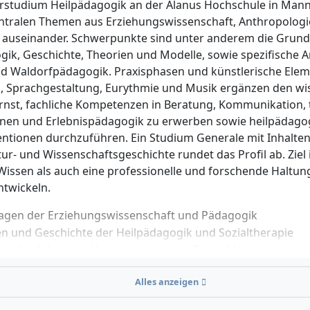
rstudium Heilpädagogik an der Alanus Hochschule in Mann
persönliche Eignung und Motivation geprüft werden. Bei e
entralen Themen aus Erziehungswissenschaft, Anthropologie
hen oder sozialen Vorbildungen können bis zu 50 % der St
t auseinander. Schwerpunkte sind unter anderem die Grund
et werden.
gik, Geschichte, Theorien und Modelle, sowie spezifische A
t Freude an der Arbeit mit Menschen haben und dich für T
d Waldorfpädagogik. Praxisphasen und künstlerische Eleme
Selbstbestimmung und soziale Teilhabe interessieren.
i, Sprachgestaltung, Eurythmie und Musik ergänzen den wi
ionsstärke, Empathie sowie die Bereitschaft, dich mit wiss
ernst, fachliche Kompetenzen in Beratung, Kommunikation, 
chen und praktischen Aspekten der Heilpädagogik auseinan
onen und Erlebnispädagogik zu erwerben sowie heilpädago
Eigeninitiative, Reflexionsvermögen und Offenheit für kreati
entionen durchzuführen. Ein Studium Generale mit Inhalten
plinäre Lernformen unterstützen den Studienerfolg.
tur- und Wissenschaftsgeschichte rundet das Profil ab. Ziel 
Wissen als auch eine professionelle und forschende Haltung
ntwickeln.
agen der Erziehungswissenschaft und Pädagogik
n und Geschichte der Heilpädagogik und Sozialtherapie
erische Arbeit zur Unterstützung von Entwicklungsprozess
posophie, pädagogische Anthropologie, Sinneslehre
Alles anzeigen
nische und psychologische Grundlagen
ng, Kommunikation, Interventionen in Heilpädagogik