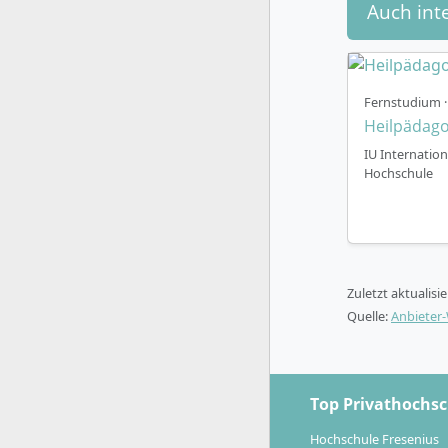
Auch int
6 Seme
Lehrve
Integri
Fernstudium · 
Individ
Heilpädago
Studie
IU Internation
Hochschule
Welche K
Zuletzt aktualisi
Quelle:
Anbieter
Mit dem Bac
pädagogisc
qualifizie
Leitungsfun
Top Privathochs
therapeuti
Hochschule Fresenius