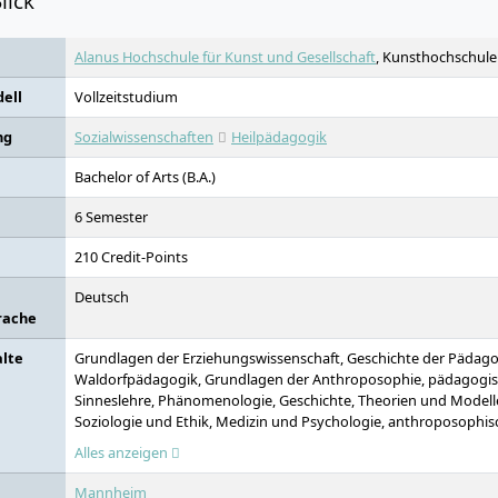
lick
Alanus Hochschule für Kunst und Gesellschaft
, Kunsthochschule m
ell
Vollzeitstudium
ng
Sozialwissenschaften
Heilpädagogik
Bachelor of Arts (B.A.)
6 Semester
210 Credit-Points
Deutsch
rache
alte
Grundlagen der Erziehungswissenschaft, Geschichte der Pädago
Waldorfpädagogik, Grundlagen der Anthroposophie, pädagogis
Sinneslehre, Phänomenologie, Geschichte, Theorien und Modell
Soziologie und Ethik, Medizin und Psychologie, anthroposophis
Beratung und Kommunikation, tiergestützte Intervention, Erle
Alles anzeigen
Grundlagen der Kinder- und Jugendhilfe, Konstitutionsdiagnost
und sozialtherapeutische Diagnostik und Hilfeplanung, Modelle
Mannheim