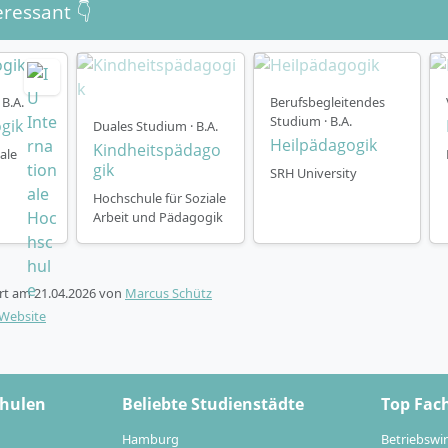
eressant 👇
ster Regelstudienzeit im Präsenzstudium
ranstaltungen, Seminare und künstlerische Praxisphasen
erte Praktika und Exkursionen
B.A.
Berufsbegleitendes
uelle Studienplanung für mehr Flexibilität
Studium · B.A.
gik
Duales Studium · B.A.
nstart zum Herbstsemester (September)
Heilpädagogik
Kindheitspädago
ale
gik
SRH University
Hochschule für Soziale
Arbeit und Pädagogik
arrierewege eröffnen sich nach dem Abschluss?
ert am
21.04.2026
von
Marcus Schütz
-Website
helorabschluss in Heilpädagogik bist du für vielfältige Au
hen, therapeutischen und sozialtherapeutischen Handlung
rt. Absolventinnen und Absolventen übernehmen Fach- und
ktionen in Einrichtungen der Behinderten- und Jugendhilfe,
chulen
Beliebte Studienstädte
Top Fac
schen Praxen oder engagieren sich in sozialtherapeutischen
Hamburg
Betriebswir