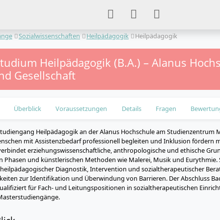
änge
Sozialwissenschaften
Heilpädagogik
Heilpädagogik
studium Heilpädagogik (B.A.) – Alanus Hochs
nd Gesellschaft
Überblick
Voraussetzungen
Details
Fragen
Bewertun
studiengang Heilpädagogik an der Alanus Hochschule am Studienzentrum M
nschen mit Assistenzbedarf professionell begleiten und Inklusion fördern m
verbindet erziehungswissenschaftliche, anthropologische und ethische Gru
en Phasen und künstlerischen Methoden wie Malerei, Musik und Eurythmie.
eilpädagogischer Diagnostik, Intervention und sozialtherapeutischer Ber
eiten zur Identifikation und Überwindung von Barrieren. Der Abschluss Bache
alifiziert für Fach- und Leitungspositionen in sozialtherapeutischen Einric
Masterstudiengänge.