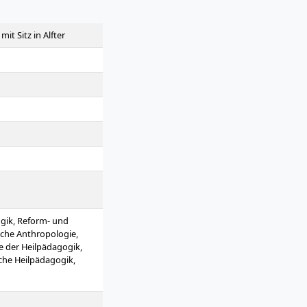
it Sitz in Alfter
gik, Reform- und
che Anthropologie,
e der Heilpädagogik,
che Heilpädagogik,
bnispädagogik,
ik, heilpädagogische
 heilpädagogischer und