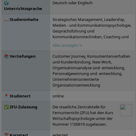
🌍
Deutsch oder Englisch
Städten in Deutschland vertreten.
Unterrichtssprache
📖 Studieninhalte
Strategisches Management, Leadership,
Medien - und Kommunikationspsychologie,
Gesprächsführung und
Kommunikationstechniken, Coaching und
Beratung, Seminar: Aktuelle Themen der
Alles anzeigen
Wirtschaftspsychologie, Wahlpflichtmodul
A, Masterarbeit
📚 Vertiefungen
Customer Journey, Konsumentenverhalten
und Kundenbindung, New Work,
Organisationsanalyse und -entwicklung,
Personalgewinnung und -entwicklung,
Unternehmensorientierte
Organisationsentwicklung
📍 Studienort
online
✅ ZFU-Zulassung
Die staatliche Zentralstelle für
Fernunterricht (ZFU) hat den Kurs
Wirtschaftspsychologie unter der
Nummer 1100619 zugelassen.
📅 Kursstart
jederzeit