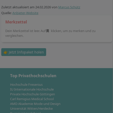
entwicklung, Customer Journey, New Work,
Zuletzt aktualisiert am
24.02.2026
von
Marcus Schütz
Unternehmensorientierte Organisationsentwicklung,
Quelle:
Anbieter-Website
Organisationsanalyse und -entwicklung (nur bei
wirtschaftswissenschaftlichen Grundstudium), Analyse
Merkzettel
und Entwicklung von Organisationen (nur bei
Dein Merkzettel ist leer. Auf
klicken, um zu merken und zu
wirtschafts- oder kommunikationspsychologischem
vergleichen.
Grundstudium).
👉 Jetzt Infopaket holen
So flexibel ist die Regelstudienzeit im
Fernstudium Wirtschaftspsychologie
Top Privathochschulen
Hochschule Fresenius
IU Internationale Hochschule
An der IU Internationalen Hochschule entscheiden Sie
Private Hochschule Göttingen
sich im berufsbegleitenden Fernstudium für eines von
Carl Remigius Medical School
AMD Akademie Mode und Design
3 Studienmodellen:
Universität Witten/Herdecke