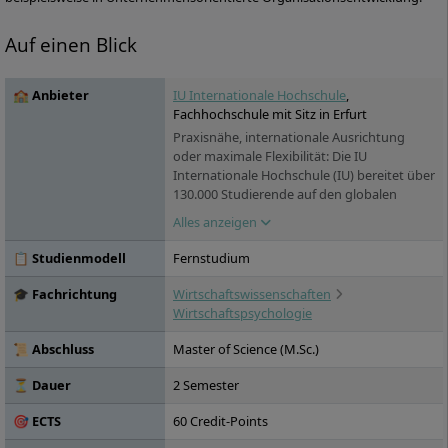
Auf einen Blick
🏫 Anbieter
IU Internationale Hochschule
,
Fachhochschule mit Sitz in Erfurt
Praxisnähe, internationale Ausrichtung
oder maximale Flexibilität: Die IU
Internationale Hochschule (IU) bereitet über
130.000 Studierende auf den globalen
Arbeitsmarkt vor. Sie versammelt unter
Alles anzeigen
ihrem Dach über 100 Studienprogramme,
die in zwei voneinander unabhängigen
📋 Studienmodell
Fernstudium
Hochschulbereichen angeboten werden:
das IU Duale Studium sowie das IU
🎓 Fachrichtung
Wirtschaftswissenschaften
Fernstudium. Die IU bietet den
Wirtschaftspsychologie
Studierenden ein Netzwerk von
renommierten Praxispartnern in die
📜 Abschluss
Master of Science (M.Sc.)
Wirtschaft: über 15.000 Unternehmen
haben bereits erfolgreich mit der IU
⏳ Dauer
2 Semester
kooperiert, darunter die ZURICH
🎯 ECTS
60 Credit-Points
Versicherungen oder Motel One. Die IU, die
2000 gegründet wurde, ist inzwischen in 25