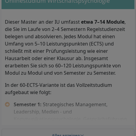
Onlinestudium Wirtschaftspsychologie
Dieser Master an der IU umfasst
etwa 7–14 Module
,
die Sie im Laufe von 2–4 Semestern Regelstudienzeit
Mit Ihrem Master in Wirtschaftspsychologie arbeiten Sie
belegen und absolvieren. Jedes Modul hat einen
beispielsweise als Recruiting oder Talent Manager, als Customer
Umfang von 5–10 Leistungspunkten (ECTS) und
Relationship Manager oder als Organisationsberater und -
schließt mit einer Prüfungsleistung wie einer
entwickler.
Hausarbeit oder einer Klausur ab. Insgesamt
erarbeiten Sie sich so 60–120 Leistungspunkte von
Den Master Wirtschaftspsychologie bietet die IU
Modul zu Modul und von Semester zu Semester.
Internationale Hochschule in 2 Varianten an: die 60-
ECTS-Variante dauert im Vollzeitstudium 2 Semester,
In der 60-ECTS-Variante ist das Vollzeitstudium
die 120-ECTS-Variante dauert im Vollzeitstudium 4
aufgebaut wie folgt:
Semester.
Semester 1:
Strategisches Management,
Für beide Varianten wird ein
erster Studienabschluss
Leadership, Medien - und
an einer staatlich anerkannten oder staatlichen
Kommunikationspsychologie, Gesprächsführung
Hochschule vorausgesetzt, etwa ein Bachelor- oder
und Kommunikationstechniken, Coaching und
Masterabschluss. Die Abschlussnote Ihres
Beratung, Seminar: Aktuelle Themen der
Alles anzeigen