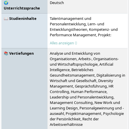
🌍
Deutsch
Städten in Deutschland vertreten.
Unterrichtssprache
📖 Studieninhalte
Talentmanagement und
Personalentwicklung, Lern- und
Entwicklungstheorien, Kompetenz- und
Performance Management, Projekt:
Entwicklung von Teams,
Alles anzeigen
Forschungsmethodik, Seminar: Arbeitsrecht
in der Personalentwicklung, Seminar:
📚 Vertiefungen
Analyse und Entwicklung von
Personal- und Führungskräfteentwicklung
Organisationen, Arbeits-, Organisations-
im digitalen Wandel, Wahlpflichtmodul A,
und Wirtschaftspsychologie, Artificial
Masterarbeit
Intelligence, Betriebliches
Gesundheitsmanagement, Digitalisierung in
Wirtschaft und Gesellschaft, Diversity
Management, Gesprächsführung, HR
Controlling, Human Performance,
Leadership und Personalentwicklung,
Management Consulting, New Work und
Learning Design, Personalgewinnung und -
auswahl, Projektmanagement, Psychologie
der Persönlichkeit, Recht der
Arbeitsverhältnisse