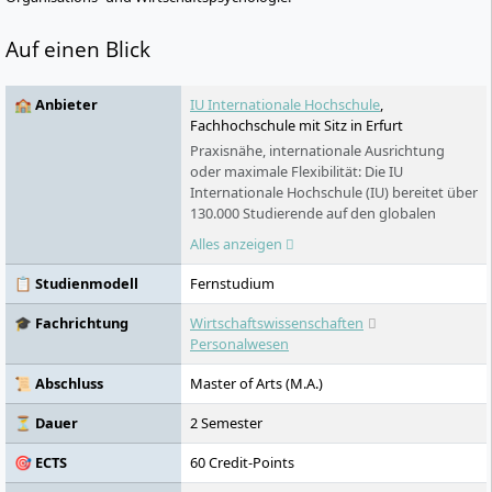
Auf einen Blick
🏫 Anbieter
IU Internationale Hochschule
,
Fachhochschule mit Sitz in Erfurt
Praxisnähe, internationale Ausrichtung
oder maximale Flexibilität: Die IU
Internationale Hochschule (IU) bereitet über
130.000 Studierende auf den globalen
Arbeitsmarkt vor. Sie versammelt unter
Alles anzeigen
ihrem Dach über 100 Studienprogramme,
die in zwei voneinander unabhängigen
📋 Studienmodell
Fernstudium
Hochschulbereichen angeboten werden:
das IU Duale Studium sowie das IU
🎓 Fachrichtung
Wirtschaftswissenschaften
Fernstudium. Die IU bietet den
Personalwesen
Studierenden ein Netzwerk von
renommierten Praxispartnern in die
📜 Abschluss
Master of Arts (M.A.)
Wirtschaft: über 15.000 Unternehmen
haben bereits erfolgreich mit der IU
⏳ Dauer
2 Semester
kooperiert, darunter die ZURICH
🎯 ECTS
60 Credit-Points
Versicherungen oder Motel One. Die IU, die
2000 gegründet wurde, ist inzwischen in 25