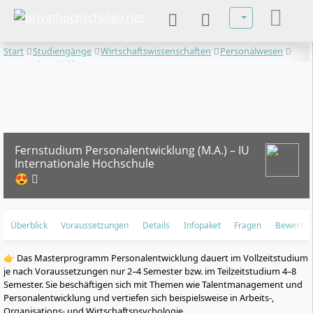
Sprache auswä
Start
Studiengänge
Wirtschaftswissenschaften
Personalwesen
Personalentwicklung
Fernstudium Personalentwicklung (M.A.) – IU
Internationale Hochschule
😍
Überblick
Voraussetzungen
Details
Infopaket
Fragen
Bewertu
👉 Das Masterprogramm Personalentwicklung dauert im Vollzeitstudium
je nach Voraussetzungen nur 2–4 Semester bzw. im Teilzeitstudium 4–8
Semester. Sie beschäftigen sich mit Themen wie Talentmanagement und
Personalentwicklung und vertiefen sich beispielsweise in Arbeits-,
Organisations- und Wirtschaftspsychologie.