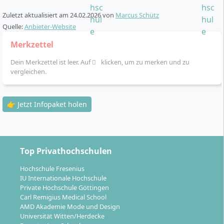
Studieninhalte, Ablauf und Studiengebühren.
Analyse und Entwicklung von Organisationen, Arbeits-,
Jetzt Broschüre anfordern …
Organisations- und Wirtschaftspsychologie, Artificial
Zuletzt aktualisiert am
24.02.2026
von
Marcus Schütz
Intelligence, Betriebliches Gesundheitsmanagement,
Quelle:
Anbieter-Website
Digitalisierung in Wirtschaft und Gesellschaft,
Merkzettel
Diversity Management, Gesprächsführung, HR
Controlling, Human Performance, Management
Dein Merkzettel ist leer. Auf
klicken, um zu merken und zu
vergleichen.
Consulting, Personalgewinnung und -auswahl,
Projektmanagement, Psychologie der Persönlichkeit,
Recht der Arbeitsverhältnisse.
👉 Jetzt Infopaket holen
Top Privathochschulen
So flexibel ist die Regelstudienzeit im
Hochschule Fresenius
Fernstudium Personalentwicklung
IU Internationale Hochschule
Private Hochschule Göttingen
Carl Remigius Medical School
An der IU Internationalen Hochschule entscheiden Sie
AMD Akademie Mode und Design
Universität Witten/Herdecke
sich im berufsbegleitenden Fernstudium für eines von