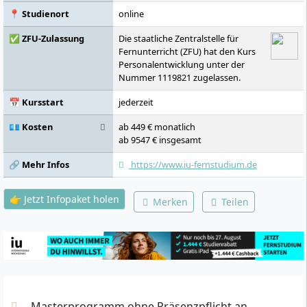
📍 Studienort
online
✅ ZFU-Zulassung
Die staatliche Zentralstelle für
Fernunterricht (ZFU) hat den Kurs
Personalentwicklung unter der
Nummer 1119821 zugelassen.
📅 Kursstart
jederzeit
💶 Kosten
ab 449 € monatlich
ab 9547 € insgesamt
🔗 Mehr Infos
https://www.iu-fernstudium.de
👉 Jetzt Infopaket holen
Merken
Teilen
Masterprogramm ohne Präsenzpflicht an