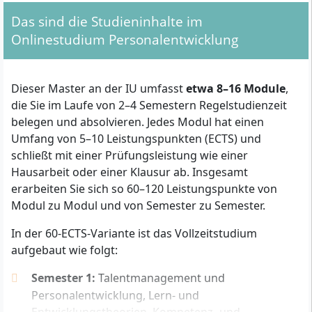
Das sind die Studieninhalte im
Onlinestudium Personalentwicklung
Dieser Master an der IU umfasst
etwa 8–16 Module
,
die Sie im Laufe von 2–4 Semestern Regelstudienzeit
belegen und absolvieren. Jedes Modul hat einen
Umfang von 5–10 Leistungspunkten (ECTS) und
schließt mit einer Prüfungsleistung wie einer
Mit Ihrem Master in Personalentwicklung arbeiten Sie
beispielsweise als Personalentwicklerin bzw. Personalentwickler,
Hausarbeit oder einer Klausur ab. Insgesamt
als Beraterin in der Personalentwicklung oder als
erarbeiten Sie sich so 60–120 Leistungspunkte von
Organisationsentwickler.
Modul zu Modul und von Semester zu Semester.
Den Master Personalentwicklung bietet die IU
In der 60-ECTS-Variante ist das Vollzeitstudium
Internationale Hochschule in 2 Varianten an: die 60-
aufgebaut wie folgt:
ECTS-Variante dauert im Vollzeitstudium 2 Semester,
Semester 1:
Talentmanagement und
die 120-ECTS-Variante dauert im Vollzeitstudium 4
Personalentwicklung, Lern- und
Semester.
Entwicklungstheorien, Kompetenz- und