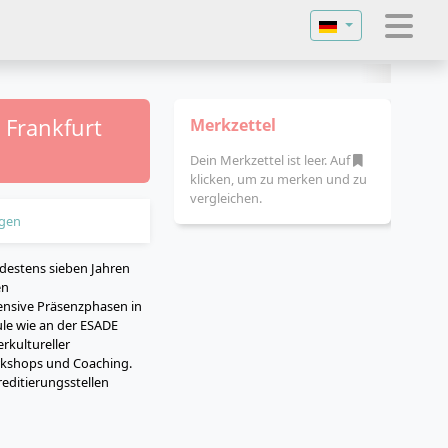
Sprache auswähl
 Frankfurt
Merkzettel
Dein Merkzettel ist leer. Auf
klicken, um zu merken und zu
vergleichen.
gen
ndestens sieben Jahren
en
nsive Präsenzphasen in
le wie an der ESADE
rkultureller
kshops und Coaching.
editierungsstellen