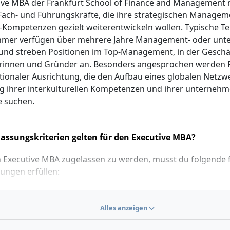
ive MBA der Frankfurt School of Finance and Management ri
Fach- und Führungskräfte, die ihre strategischen Managem
-Kompetenzen gezielt weiterentwickeln wollen. Typische T
hmer verfügen über mehrere Jahre Management- oder unt
und streben Positionen im Top-Management, in der Geschä
rinnen und Gründer an. Besonders angesprochen werden 
ationaler Ausrichtung, die den Aufbau eines globalen Netzw
g ihrer interkulturellen Kompetenzen und ihrer unternehm
e suchen.
assungskriterien gelten für den Executive MBA?
 Executive MBA zugelassen zu werden, musst du folgende 
ungen erfüllen:
ter akademischer Hochschulabschluss oder ein vergleichba
tens sieben Jahre relevante Berufserfahrung mit entsprec
Alles anzeigen
ment- oder Führungsverantwortung
ute Englischkenntnisse (Programmeinstieg und Unterlagen 