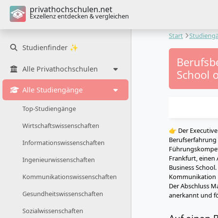
privathochschulen.net
Exzellenz entdecken & vergleichen
Start
Studieng
Studienfinder ✨
Berufsb
Alle Privathochschulen
School 
Alle Studiengänge
Top-Studiengänge
Wirtschaftswissenschaften
👉 Der Executive
Berufserfahrung 
Informationswissenschaften
Führungskompete
Frankfurt, einen
Ingenieurwissenschaften
Business School.
Kommunikation u
Kommunikationswissenschaften
Der Abschluss Ma
Gesundheitswissenschaften
anerkannt und fö
Sozialwissenschaften