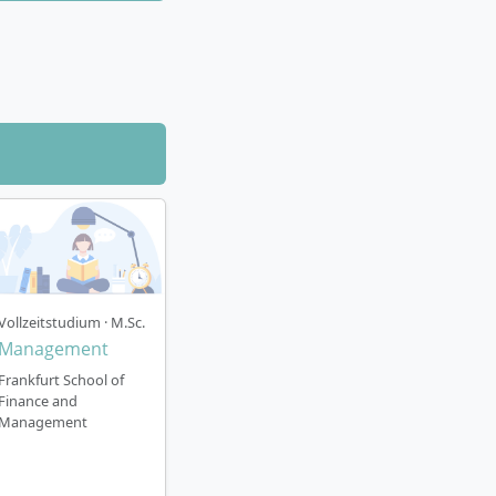
?
d bietet
erstreckt sich
uf des Programms
Vollzeitstudium · M.Sc.
ien
Management
Business School
Frankfurt School of
Finance and
ine Thesis
Management
rkulturalität