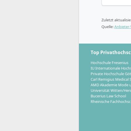
Vorkurse i
Der Unterri
Lehrmethod
Zuletzt aktualisi
Quelle:
Anbieter
Top Privathochs
Welche Ka
Hochschule Fresenius
IU Internationale Hoch
Mit dem Exe
Private Hochschule Gö
Carl Remigius Medical 
und leiten
AMD Akademie Mode u
Universität Witten/Her
Aufsti
Bucerius Law School
Bereic
Rheinische Fachhochsc
Vorbere
Entwick
Überna
Start-u