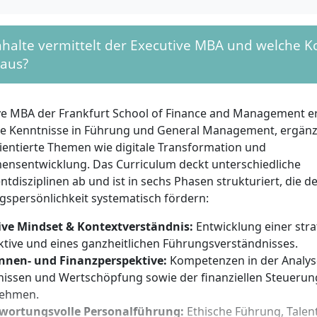
ndig in englischer Sprache)
reiche Teilnahme an einem persönlichen Interview sowie a
nhalte vermittelt der Executive MBA und welche
der Frankfurt School
 aus?
t ein ausgeprägtes strategisches Denken und Interesse an 
szusammenhängen mitbringen. Erfahrung in der Führung 
elle Offenheit und die Bereitschaft, dich auf intensive Gru
ve MBA der Frankfurt School of Finance and Management e
ale Module einzulassen, sind unerlässlich. Weiterhin werden
 Kenntnisse in Führung und General Management, ergän
ionsstärke und die Fähigkeit, Verantwortung in dynamis
ientierte Themen wie digitale Transformation und
n zu übernehmen, vorausgesetzt.
nsentwicklung. Das Curriculum deckt unterschiedliche
disziplinen ab und ist in sechs Phasen strukturiert, die d
gspersönlichkeit systematisch fördern:
ive Mindset & Kontextverständnis:
Entwicklung einer str
tive und eines ganzheitlichen Führungsverständnisses.
nnen- und Finanzperspektive:
Kompetenzen in der Analys
nissen und Wertschöpfung sowie der finanziellen Steueru
ehmen.
wortungsvolle Personalführung:
Ethische Führung, Tal