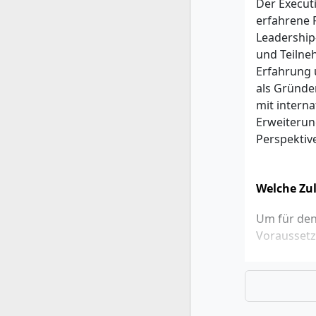
Der Execut
erfahrene 
Leadership
und Teilne
Erfahrung 
als Gründe
mit intern
Erweiterun
Perspektiv
Welche Zul
Um für den
Voraussetz
Ein ers
Mindes
Manage
Sehr g