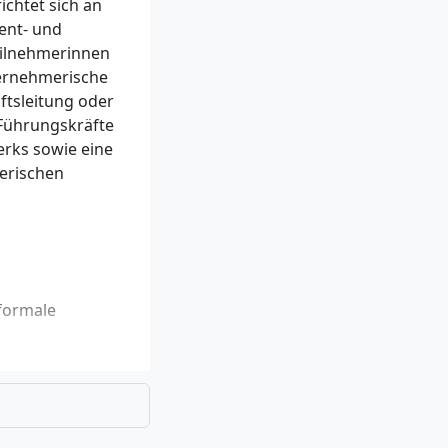
chtet sich an
ent- und
eilnehmerinnen
ernehmerische
ftsleitung oder
Führungskräfte
erks sowie eine
erischen
formale
rer Abschluss
hender
erfolgen