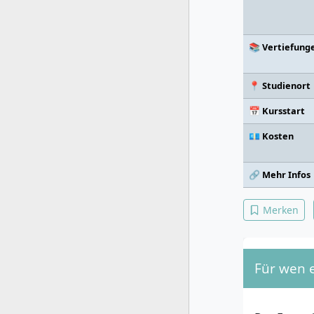
📚 Vertiefung
📍 Studienort
📅 Kursstart
💶 Kosten
🔗 Mehr Infos
Merken
Für wen e