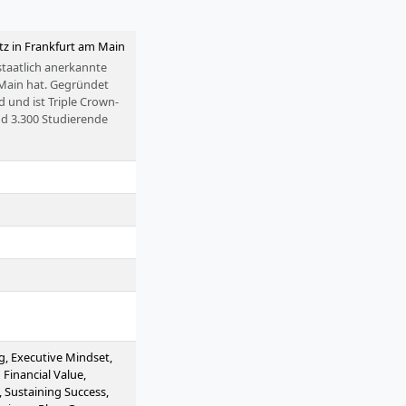
Sitz in Frankfurt am Main
staatlich anerkannte
 Main hat. Gegründet
d und ist Triple Crown-
nd 3.300 Studierende
Finanzen an. Ihre
nd
h in Hamburg, München
g, Executive Mindset,
Financial Value,
Sustaining Success,