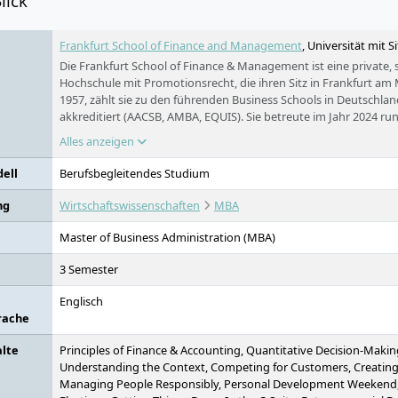
lick
Frankfurt School of Finance and Management
, Universität mit 
Die Frankfurt School of Finance & Management ist eine private, 
Hochschule mit Promotionsrecht, die ihren Sitz in Frankfurt am
1957, zählt sie zu den führenden Business Schools in Deutschlan
akkreditiert (AACSB, AMBA, EQUIS). Sie betreute im Jahr 2024 ru
und bietet Programme in den Bereichen Betriebswirtschaft und 
Alles anzeigen
Forschungsschwerpunkte liegen u.a. auf Sustainable Finance u
Entwicklungszusammenarbeit. Weitere Standorte befinden sic
ell
Berufsbegleitendes Studium
und Düsseldorf.
ng
Wirtschaftswissenschaften
MBA
Master of Business Administration (MBA)
3 Semester
Englisch
rache
alte
Principles of Finance & Accounting, Quantitative Decision-Makin
Understanding the Context, Competing for Customers, Creating 
Managing People Responsibly, Personal Development Weekend, 