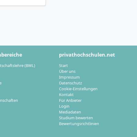
ewählt werden.
derne, interaktive
hbereiche
privathochschulen.net
BA?
tschaftslehre (BWL)
Start
Über uns
 auf strategischer
Impressum
e
Datenschutz
Cookie-Einstellungen
Kontakt
ndere in den
nschaften
Für Anbieter
Transformation
Login
Mediadaten
Studium bewerten
Bewertungsrichtlinien
 Beratungen oder