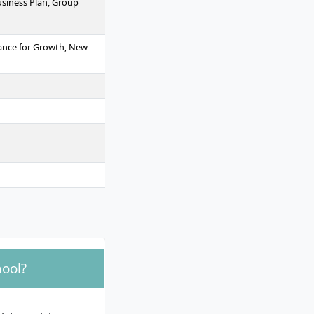
Business Plan, Group
nance for Growth, New
hool?