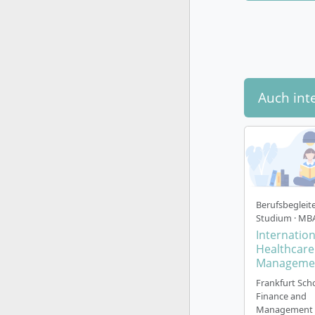
Wie ist d
Auch int
Der Execut
größtmöglic
über 18 Mo
Drei k
Zwölf 
Berufsbegleit
Ein ver
Studium · MB
Optiona
Internation
(Barcel
Healthcare
Manageme
Praxist
Zusätzl
Frankfurt Scho
sowie 
Finance and
Management