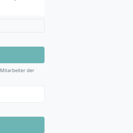
r nachhaltigen
dungsfindung auf
ntrepreneurial
hesis.
 Spezialisierung,
 Mitarbeiter der
nken,
ischer und