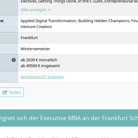
Electives, Getting Things Done, In the C-Suite, Entrepreneurial 
Consulting Project, Research Thesis
Alles anzeigen
en
Applied Digital Transformation, Building Hidden Champions, Fi
Venture Creation
Frankfurt
Wintersemester
ab 2639 € monatlich
ab 49500 € insgesamt
Anbieterprofil anzeigen
Teilen
ignet sich der Executive MBA an der Frankfurt Sc