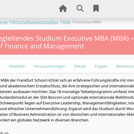
änge
Wirtschaftswissenschaften
MBA
Executive MBA
egleitendes Studium Executive MBA (MBA) –
of Finance and Management
Überblick
Voraussetzungen
Details
Fragen
Bewertun
 MBA der Frankfurt School richtet sich an erfahrene Führungskräfte mit mi
und akademischem Erstabschluss, die ihre strategischen und international
nzen ausbauen möchten. Das 18-monatige Teilzeitprogramm umfasst inte
 Auslandsmodul an der SDA Bocconi und optionale internationale Wahlmodu
 Schwerpunkt liegen auf Executive Leadership, Managementfähigkeiten, inte
nd ethischer Unternehmensführung. Ergänzt wird das Studium durch Wor
ster of Business Administration ist von deutschen und internationalen Akkr
rdert ein globales Netzwerk in diversen Branchen.