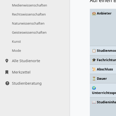
Auf einen B
Medienwissenschaften
🏫 Anbieter
Rechtswissenschaften
Naturwissenschaften
Geisteswissenschaften
Kunst
📋 Studienmod
Mode
🎓 Fachrichtu
Alle Studienorte
📜 Abschluss
Merkzettel
⏳ Dauer
Studienberatung
🌍
Unterrichtssp
📖 Studieninh