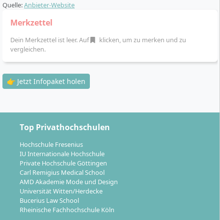
Quelle:
Anbieter-Website
Merkzettel
Mit dem Masterabschluss in Immobilienwirtschaft
Dein Merkzettel ist leer. Auf
klicken, um zu merken und zu
(M.Sc.) eröffnen sich dir zahlreiche Tätigkeitsfelder im
vergleichen.
In- und Ausland. Typische Positionen für
Absolventinnen und Absolventen sind:
👉 Jetzt Infopaket holen
Investment Managerin oder Investment
Manager
– Analyse und Steuerung von
Immobilieninvestitionen, Beratung institutioneller
und privater Anleger und Budgetverantwortung
Top Privathochschulen
Immobilienentwicklerin oder
Immobilienentwickler
– Identifizierung und
Hochschule Fresenius
IU Internationale Hochschule
Entwicklung von Immobilienprojekten, nachhaltige
Private Hochschule Göttingen
Konzeption und Projektleitung im öffentlichen
Carl Remigius Medical School
oder privaten Sektor
AMD Akademie Mode und Design
Immobilienmaklerin oder Immobilienmakler
–
Universität Witten/Herdecke
Bucerius Law School
Vermittlung von Wohn- und Gewerbeimmobilien,
Rheinische Fachhochschule Köln
Bewertung, Vertragsverhandlungen und