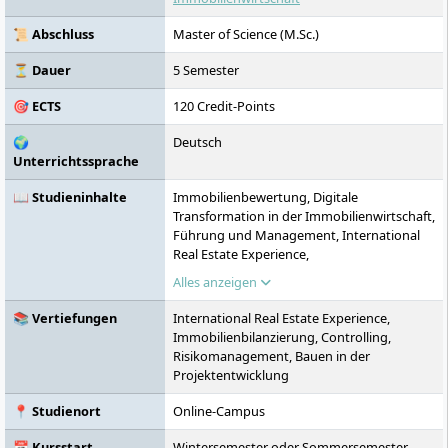
ist in Vollzeit, berufsbegleitend und im
Fernstudium möglich.
📜 Abschluss
Master of Science (M.Sc.)
⏳ Dauer
5 Semester
🎯 ECTS
120 Credit-Points
🌍
Deutsch
Unterrichtssprache
📖 Studieninhalte
Immobilienbewertung, Digitale
Transformation in der Immobilienwirtschaft,
Führung und Management, International
Real Estate Experience,
Immobilienbilanzierung, Controlling,
Alles anzeigen
Risikomanagement, Bauen in der
Projektentwicklung, Interkulturelles
📚 Vertiefungen
International Real Estate Experience,
Management, Internationale
Immobilienbilanzierung, Controlling,
Immobilienwirtschaft, nachhaltige
Risikomanagement, Bauen in der
Immobilienwirtschaft
Projektentwicklung
📍 Studienort
Online-Campus
📅 Kursstart
Wintersemester oder Sommersemester