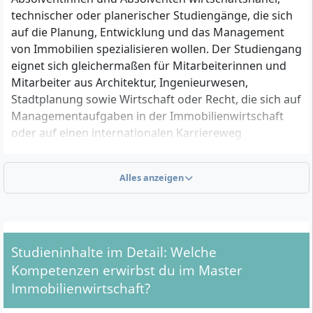
technischer oder planerischer Studiengänge, die sich
auf die Planung, Entwicklung und das Management
von Immobilien spezialisieren wollen. Der Studiengang
eignet sich gleichermaßen für Mitarbeiterinnen und
Mitarbeiter aus Architektur, Ingenieurwesen,
Stadtplanung sowie Wirtschaft oder Recht, die sich auf
Managementaufgaben in der Immobilienwirtschaft
oder auf einen internationalen Karriereweg
vorbereiten.
Alles anzeigen
Welche Zugangsvoraussetzungen gibt es für den
Master Immobilienwirtschaft?
Für die Zulassung musst du folgende formale Kriterien
Studieninhalte im Detail: Welche
erfüllen:
Kompetenzen erwirbst du im Master
Immobilienwirtschaft?
Bachelorabschluss mit mindestens 180 Credit
Points (ECTS) in einer der Fachrichtungen: