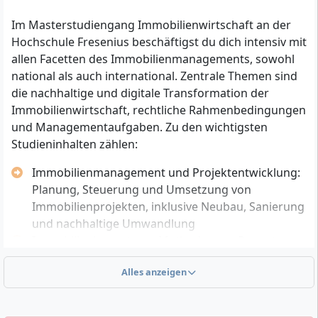
Architektur
Im Masterstudiengang Immobilienwirtschaft an der
Bau- und Ingenieurwissenschaften
Hochschule Fresenius beschäftigst du dich intensiv mit
Stadt- und Regionalplanung
allen Facetten des Immobilienmanagements, sowohl
Wirtschafts-, Rechts- oder
national als auch international. Zentrale Themen sind
Sozialwissenschaften
die nachhaltige und digitale Transformation der
Nachweis einschlägiger Praxiserfahrung im
Immobilienwirtschaft, rechtliche Rahmenbedingungen
relevanten Bereich der Immobilienwirtschaft
und Managementaufgaben. Zu den wichtigsten
Wenn du weniger als 180 Credit Points nachweist,
Studieninhalten zählen:
ist das Bestehen eines Aufnahmetests erforderlich
Immobilienmanagement und Projektentwicklung:
Persönliche Voraussetzungen für ein erfolgreiches
Planung, Steuerung und Umsetzung von
Studium sind vor allem Interesse an
Immobilienprojekten, inklusive Neubau, Sanierung
betriebswirtschaftlichen und immobilienbezogenen
und nachhaltige Umwandlung
Fragestellungen, analytisches Denken und eine
Immobilienbewertung: Methoden zur Bewertung
ausgeprägte Motivation zur beruflichen
von Immobilien und Grundstücken im nationalen
Weiterentwicklung. Du solltest teamfähig sein,
Alles anzeigen
und internationalen Kontext
eigenständig arbeiten können und flexibel auf neue
Internationale Immobilienmärkte: Analyse globaler
Marktanforderungen reagieren.
Entwicklungen und interkulturelles Management