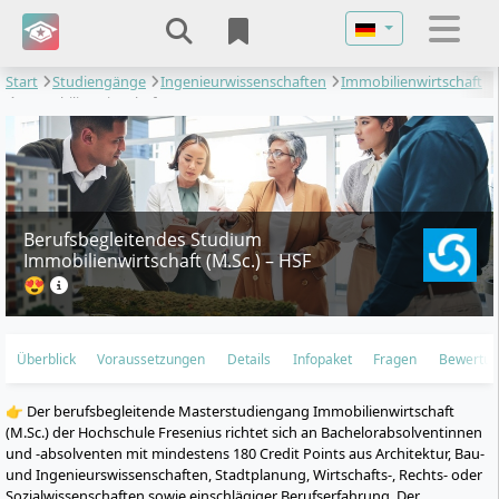
Sprache auswähl
Start
Studiengänge
Ingenieurwissenschaften
Immobilienwirtschaft
Immobilienwirtschaft
Berufsbegleitendes Studium
Immobilienwirtschaft (M.Sc.) – HSF
😍
Überblick
Voraussetzungen
Details
Infopaket
Fragen
Bewertu
👉 Der berufsbegleitende Masterstudiengang Immobilienwirtschaft
(M.Sc.) der Hochschule Fresenius richtet sich an Bachelorabsolventinnen
und -absolventen mit mindestens 180 Credit Points aus Architektur, Bau-
und Ingenieurswissenschaften, Stadtplanung, Wirtschafts-, Rechts- oder
Sozialwissenschaften sowie einschlägiger Berufserfahrung. Der