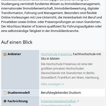
Studiengang vermittelt fundiertes Wissen zu Immobilienmanagement,
internationaler Immobilienwirtschaft, Immobilienbewertung, digitaler
Transformation, Führung und Management. Besonders sind flexible
Online-Vorlesungen mit Live-Unterricht, die Vereinbarkeit mit Beruf und
Privatleben sowie Online- oder Präsenzprüfungen an neun Standorten.
Der Abschluss Master of Science qualifiziert für Führungsaufgaben oder
eine selbstständige Tätigkeit in der Immobilienbranche.
Auf einen Blick
🏫 Anbieter
Hochschule Fresenius
, Fachhochschule mit
Sitz in Idstein
Die Hochschule Fresenius ist eine der
größten privaten Hochschulen
Deutschlands mit Standorten in Berlin,
Düsseldorf, Frankfurt am Main, Hamburg,
Idstein, Köln, München und Wiesbaden. In
Alles anzeigen
den Bereichen Chemie & Biologie,
Wirtschaft & Medien, Gesundheit & Soziales
📋 Studienmodell
Berufsbegleitendes Studium
und Design bietet sie praxisorientierte
Bachelor- und Masterstudiengänge sowie
🎓 Fachrichtung
Ingenieurwissenschaften
Aus- und Weiterbildungen an. Ein Studium
Immobilienwirtschaft