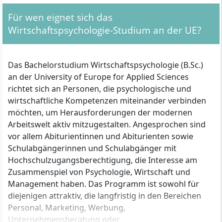
Soft Skills, Corporate Management, Digital
Für wen eignet sich das
Work / Lab, Bachelor Thesis Kolloquium,
Bachelor Thesis
Wirtschaftspsychologie-Studium an der UE?
Das Bachelorstudium Wirtschaftspsychologie (B.Sc.)
an der University of Europe for Applied Sciences
richtet sich an Personen, die psychologische und
wirtschaftliche Kompetenzen miteinander verbinden
möchten, um Herausforderungen der modernen
Arbeitswelt aktiv mitzugestalten. Angesprochen sind
vor allem Abiturientinnen und Abiturienten sowie
Schulabgängerinnen und Schulabgänger mit
Hochschulzugangsberechtigung, die Interesse am
Zusammenspiel von Psychologie, Wirtschaft und
Management haben. Das Programm ist sowohl für
diejenigen attraktiv, die langfristig in den Bereichen
Personal, Marketing, Werbung,
Unternehmensberatung oder