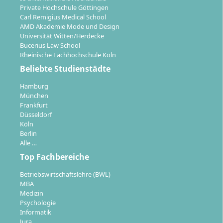
Aufgabenfelder moderner Wirtschaftspsychologen
Private Hochschule Göttingen
Carl Remigius Medical School
vor.
AMD Akademie Mode und Design
Universität Witten/Herdecke
Bucerius Law School
Rheinische Fachhochschule Köln
Beliebte Studienstädte
Welche Berufsfelder stehen dir nach dem
Hamburg
Studium offen?
München
Frankfurt
Düsseldorf
Köln
Mit dem Bachelorabschluss in Wirtschaftspsychologie
Berlin
bist du qualifiziert für Schlüsselpositionen in
Alle …
Unternehmen, insbesondere dort, wo psychologisches
Top Fachbereiche
Fachwissen benötigt wird, um betriebswirtschaftliche
Prozesse zu optimieren. Typische Einsatzfelder sind:
Betriebswirtschaftslehre (BWL)
MBA
Personalentwicklung und Personalmanagement
Medizin
Psychologie
Recruiting, Employer Branding
Informatik
Marketing, Marktforschung und
Jura