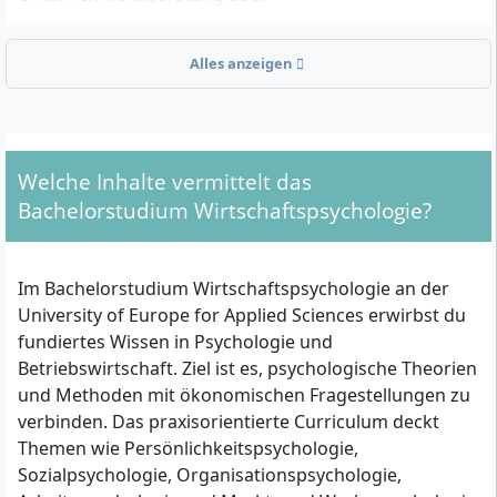
Organisationsentwicklung arbeiten möchten, als auch
für alle, die Analysen, Menschenführung sowie digitale
Alles anzeigen
und gesellschaftliche Transformationsprozesse an der
Schnittstelle zwischen Menschen und Unternehmen
spannend finden. Bewerberinnen und Bewerber
sollten offen für praxisorientiertes Lernen sowie bereit
Welche Inhalte vermittelt das
sein, sich aktiv in Projekte mit externen
Wirtschaftspartnern einzubringen.
Bachelorstudium Wirtschaftspsychologie?
Zulassungsvoraussetzungen im Überblick
Im Bachelorstudium Wirtschaftspsychologie an der
University of Europe for Applied Sciences erwirbst du
Hochschulzugangsberechtigung:
Allgemeine
fundiertes Wissen in Psychologie und
Hochschulreife (Abitur), Fachhochschulreife oder
Betriebswirtschaft. Ziel ist es, psychologische Theorien
ein gleichwertig anerkannter Abschluss. Alternativ
und Methoden mit ökonomischen Fragestellungen zu
kann das
UE Foundation Diploma
als
verbinden. Das praxisorientierte Curriculum deckt
Vorbereitung und Zugang erworben werden.
Themen wie Persönlichkeitspsychologie,
Ausgefülltes Bewerbungsformular
Sozialpsychologie, Organisationspsychologie,
Zeugnisnachweis und Sprachkenntnisse: