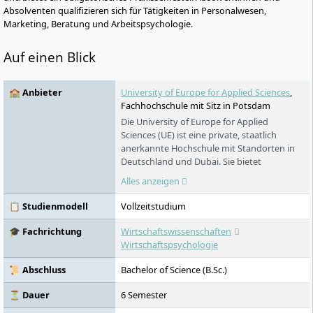
Absolventen qualifizieren sich für Tätigkeiten in Personalwesen,
Marketing, Beratung und Arbeitspsychologie.
Auf einen Blick
🏫 Anbieter
University of Europe for Applied Sciences
,
Fachhochschule mit Sitz in Potsdam
Die University of Europe for Applied
Sciences (UE) ist eine private, staatlich
anerkannte Hochschule mit Standorten in
Deutschland und Dubai. Sie bietet
praxisnahe Studiengänge in Wirtschaft,
Alles anzeigen
Technologie, Design, Sport und
Psychologie. Mit modernster Ausstattung,
📋 Studienmodell
Vollzeitstudium
enger Unternehmensanbindung,
internationalem Fokus und zahlreichen
🎓 Fachrichtung
Wirtschaftswissenschaften
Stipendien bildet sie zukunftsorientierte
Wirtschaftspsychologie
Fachkräfte für das digitale Zeitalter aus.
📜 Abschluss
Bachelor of Science (B.Sc.)
⏳ Dauer
6 Semester