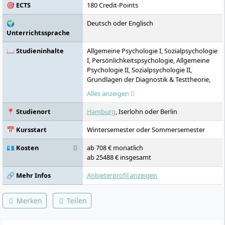
🎯 ECTS
180 Credit-Points
🌍
Deutsch oder Englisch
Unterrichtssprache
📖 Studieninhalte
Allgemeine Psychologie I, Sozialpsychologie
I, Persönlichkeitspsychologie, Allgemeine
Psychologie II, Sozialpsychologie II,
Grundlagen der Diagnostik & Testtheorie,
Methoden der empirischen
Alles anzeigen
Sozialforschung, Methodenlehre & Statistik
I, Methodenlehre & Statistik II, Economics,
📍 Studienort
Hamburg
, Iserlohn oder Berlin
Finanzbuchhaltung & Bilanzierung,
Controlling & Kostenmanagement,
📅 Kursstart
Wintersemester oder Sommersemester
Marketing, Sales & CRM, Digital Media &
Communication, Digital Transformation,
💶 Kosten
ab 708 € monatlich
Management Basics, Personal &
ab 25488 € insgesamt
Organisation, Recht,
Organisationspsychologie, Praxissemester
🔗 Mehr Infos
Anbieterprofil anzeigen
30 Markt- und Werbepsychologie,
Personalpsychologie, Arbeitspsychologie,
Merken
Teilen
Einführung in das wissenschaftliche
Arbeiten, Innovationskompetenzen:
Diagnostik & Intervention, Employability: