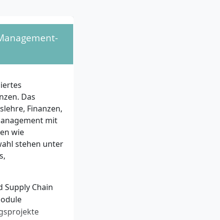
uss (Praktika und
tgezählt)
usreichenden
e Management-
 belegt werden
e Zusammenhänge,
iertes
llungen
nzen. Das
sind zentral, da
slehre, Finanzen,
teil sind
 Management mit
aften und der
men wie
wahl stehen unter
s,
nd Supply Chain
Module
ngsprojekte