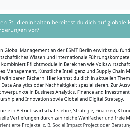
lungsschreiben
r als 24 Monate Berufserfahrung nach dem Bachelorabschl
udententätigkeiten während des Studiums werden nicht mi
GMAT Focus oder GRE sind nur erforderlich, wenn keine a
en Studieninhalten bereitest du dich auf global
tativen Vorkenntnisse durch Noten oder Studienleistungen
rderungen vor?
n
werbung solltest du Aufgeschlossenheit für international
in Global Management an der ESMT Berlin erwirbst du fund
schaft und die Fähigkeit zur Analyse komplexer Problemste
rtschaftliches Wissen und internationale Führungskompete
. Eigeninitiative, Kommunikationsstärke und Teamfähigkeit 
 kombiniert Pflichtmodule in Bereichen wie Volkswirtschaft
m stark interaktiv und praxisnah ausgerichtet ist. Von Vor
hes Management, Künstliche Intelligenz und Supply Chain
relle Erfahrungen sowie Interesse an nachhaltigem Wirtsch
ei wählbaren Fächern. Hier kannst du dich in aktuellen The
gesellschaftlicher Verantwortung in Führungsrollen.
 Data Analytics oder Nachhaltigkeit spezialisieren. Zur Aus
hwerpunkte in Business Analytics, Finance and Investment
urship and Innovation sowie Global and Digital Strategy.
kurse in Betriebswirtschaftslehre, Strategie, Finanzen, KI u
uelle Vertiefungen durch zahlreiche Wahlfächer und freie 
rientierte Projekte, z. B. Social Impact Project oder Beratu