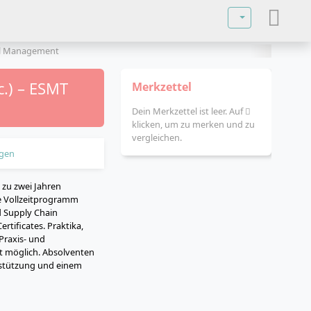
Sprache auswä
al Management
c.) – ESMT
Merkzettel
Dein Merkzettel ist leer. Auf
klicken, um zu merken und zu
vergleichen.
gen
 zu zwei Jahren
ge Vollzeitprogramm
nd Supply Chain
tificates. Praktika,
Praxis- und
t möglich. Absolventen
erstützung und einem