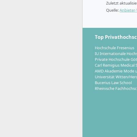
Zuletzt aktualisi
Quelle:
Anbieter
Welche K
Manageme
Top Privathochs
Hochschule Fresenius
IU Internationale Hoch
Mit dem Ab
Private Hochschule Gö
Consulting
Carl Remigius Medical 
meisten Ab
AMD Akademie Mode u
Programme 
Universität Witten/Her
Bucerius Law School
von drei M
Rheinische Fachhochsc
Einstie
Untern
Projek
Perspek
Organi
Möglich