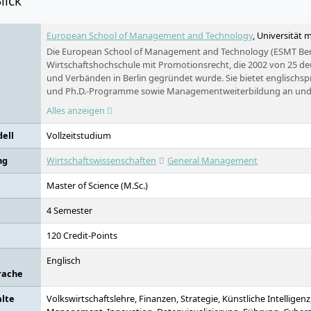
lick
European School of Management and Technology
, Universität m
Die European School of Management and Technology (ESMT Berlin
Wirtschaftshochschule mit Promotionsrecht, die 2002 von 25 
und Verbänden in Berlin gegründet wurde. Sie bietet englischsp
und Ph.D.-Programme sowie Managementweiterbildung an und is
und international akkreditiert (Triple Crown). Ihr Campus befind
Alles anzeigen
Staatsratsgebäude in Berlin-Mitte.
ell
Vollzeitstudium
ng
Wirtschaftswissenschaften
General Management
Master of Science (M.Sc.)
4 Semester
120 Credit-Points
Englisch
rache
alte
Volkswirtschaftslehre, Finanzen, Strategie, Künstliche Intelligen