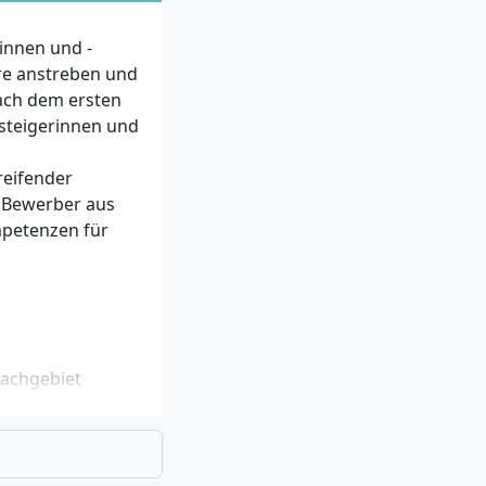
innen und -
ere anstreben und
ach dem ersten
steigerinnen und
reifender
 Bewerber aus
petenzen für
Fachgebiet
einen