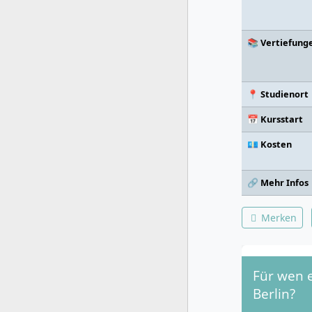
📚 Vertiefung
📍 Studienort
📅 Kursstart
💶 Kosten
🔗 Mehr Infos
Merken
Für wen 
Berlin?