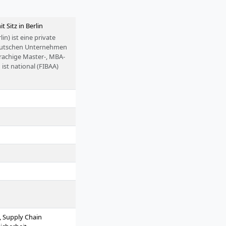
it Sitz in Berlin
) ist eine private
deutschen Unternehmen
rachige Master-, MBA-
t national (FIBAA)
et sich im historischen
z, Supply Chain