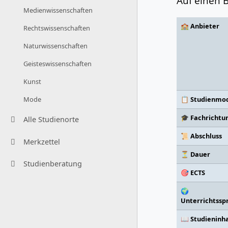
Auf einen B
Medienwissenschaften
🏫 Anbieter
Rechtswissenschaften
Naturwissenschaften
Geisteswissenschaften
Kunst
📋 Studienmod
Mode
🎓 Fachrichtu
Alle Studienorte
📜 Abschluss
Merkzettel
⏳ Dauer
Studienberatung
🎯 ECTS
🌍
Unterrichtssp
📖 Studieninh