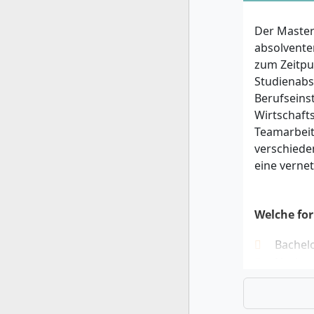
Der Master
absolvente
zum Zeitpu
Studienabs
Berufseins
Wirtschaft
Teamarbeit
verschiede
eine verne
Welche for
Bachel
Nachwei
englis
Vollstä