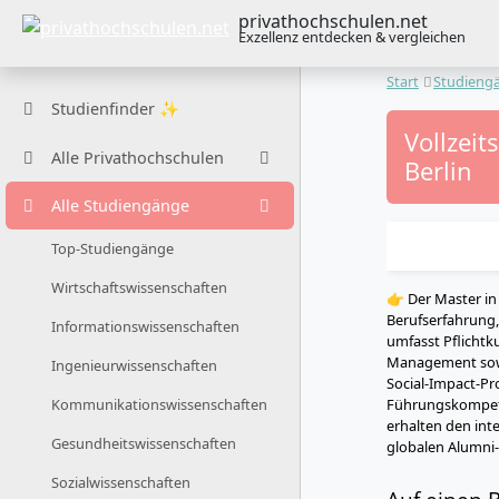
privathochschulen.net
Exzellenz entdecken & vergleichen
Start
Studieng
Studienfinder ✨
Vollzei
Alle Privathochschulen
Berlin
Alle Studiengänge
Top-Studiengänge
Wirtschaftswissenschaften
👉 Der Master in
Berufserfahrung,
Informationswissenschaften
umfasst Pflichtku
Management sowie
Ingenieurwissenschaften
Social-Impact-Pr
Führungskompete
Kommunikationswissenschaften
erhalten den int
Gesundheitswissenschaften
globalen Alumni
Sozialwissenschaften