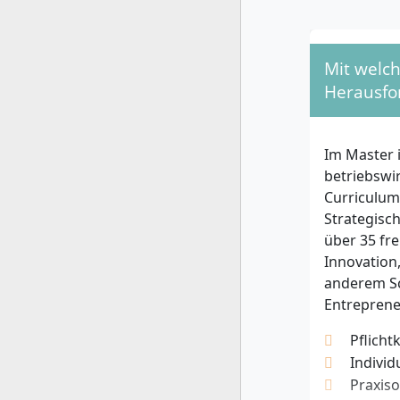
Empfeh
Wenige
Werkst
GMAT, 
Mit welch
quanti
Herausfo
könne
Für die Be
Im Master 
Lernbereit
betriebswi
mitbringen
Curriculum
das Program
Strategisc
interkultu
über 35 fr
Übernahme 
Innovation,
anderem Sc
Entreprene
Pflicht
Individ
Praxiso