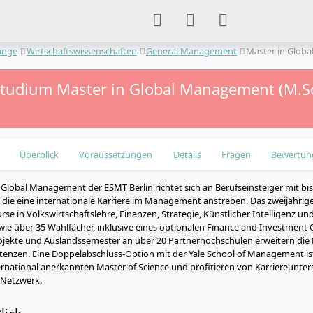
änge
Wirtschaftswissenschaften
General Management
Master in Glob
tstudium Master in Global Management (M.S
Überblick
Voraussetzungen
Details
Fragen
Bewertun
 Global Management der ESMT Berlin richtet sich an Berufseinsteiger mit bis
 die eine internationale Karriere im Management anstreben. Das zweijähri
rse in Volkswirtschaftslehre, Finanzen, Strategie, Künstlicher Intelligenz u
 über 35 Wahlfächer, inklusive eines optionalen Finance and Investment Cer
ojekte und Auslandssemester an über 20 Partnerhochschulen erweitern die 
nzen. Eine Doppelabschluss-Option mit der Yale School of Management is
ernational anerkannten Master of Science und profitieren von Karriereunt
-Netzwerk.