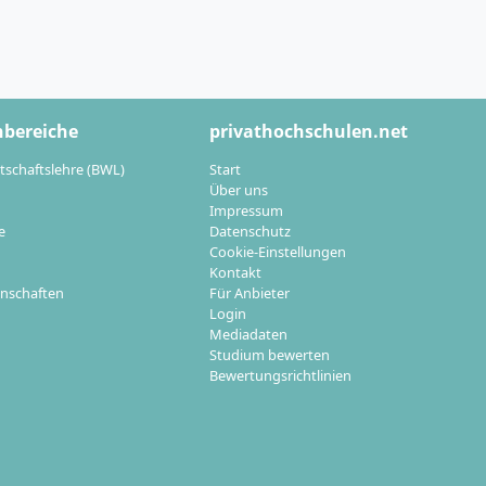
obal
hbereiche
privathochschulen.net
tschaftslehre (BWL)
Start
n im Management,
Über uns
Impressum
ranchen. Die
e
Datenschutz
n, Trainee-
Cookie-Einstellungen
n 95 % innerhalb
Kontakt
nschaften
Für Anbieter
Login
Mediadaten
n wie
Studium bewerten
Bewertungsrichtlinien
nalen
& Investment