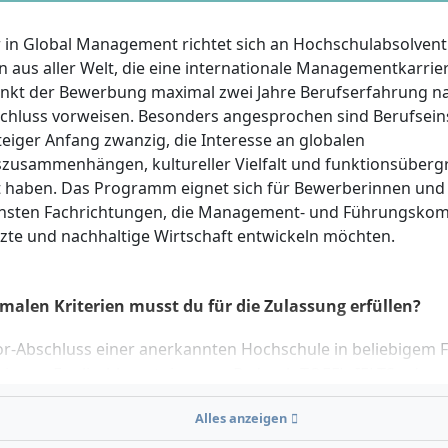
 in Global Management richtet sich an Hochschulabsolvent
n aus aller Welt, die eine internationale Managementkarri
nkt der Bewerbung maximal zwei Jahre Berufserfahrung n
chluss vorweisen. Besonders angesprochen sind Berufsein
teiger Anfang zwanzig, die Interesse an globalen
szusammenhängen, kultureller Vielfalt und funktionsüberg
 haben. Das Programm eignet sich für Bewerberinnen und
nsten Fachrichtungen, die Management- und Führungskom
tzte und nachhaltige Wirtschaft entwickeln möchten.
malen Kriterien musst du für die Zulassung erfüllen?
or-Abschluss einer anerkannten Hochschule in beliebigem 
s von Englischkenntnissen, z. B. durch TOEFL, IELTS oder 
chsprachigen Hochschulabschluss
Alles anzeigen
ndig ausgefüllte Online-Bewerbung inklusive Essays und