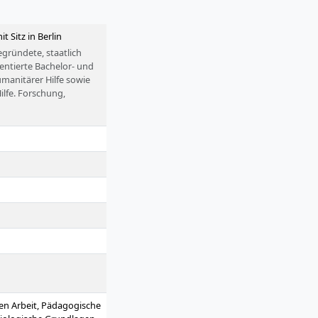
t Sitz in Berlin
gründete, staatlich
ientierte Bachelor- und
manitärer Hilfe sowie
ilfe. Forschung,
standteile ihres Profils.
len Arbeit, Pädagogische