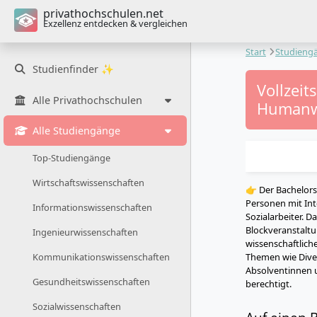
privathochschulen.net
Exzellenz entdecken & vergleichen
Start
Studieng
Studienfinder ✨
Vollzeit
Alle Privathochschulen
Humanw
Alle Studiengänge
Top-Studiengänge
Wirtschaftswissenschaften
👉 Der Bachelors
Personen mit Int
Informationswissenschaften
Sozialarbeiter. D
Blockveranstalt
Ingenieurwissenschaften
wissenschaftlic
Themen wie Divers
Kommunikationswissenschaften
Absolventinnen u
Gesundheitswissenschaften
berechtigt.
Sozialwissenschaften