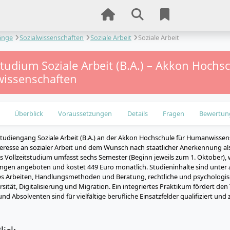
änge
Sozialwissenschaften
Soziale Arbeit
Soziale Arbeit
studium Soziale Arbeit (B.A.) – Akkon Hochsc
issenschaften
Überblick
Voraussetzungen
Details
Fragen
Bewertun
tudiengang Soziale Arbeit (B.A.) an der Akkon Hochschule für Humanwissens
eresse an sozialer Arbeit und dem Wunsch nach staatlicher Anerkennung als
as Vollzeitstudium umfasst sechs Semester (Beginn jeweils zum 1. Oktober), 
ungen angeboten und kostet 449 Euro monatlich. Studieninhalte sind unte
hes Arbeiten, Handlungsmethoden und Beratung, rechtliche und psychologi
ität, Digitalisierung und Migration. Ein integriertes Praktikum fördert den 
nd Absolventen sind für vielfältige berufliche Einsatzfelder qualifiziert u