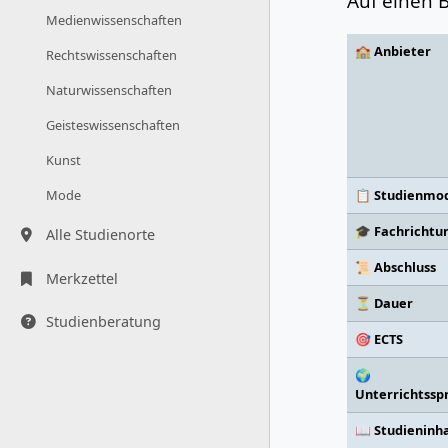
Auf einen B
Medienwissenschaften
🏫 Anbieter
Rechtswissenschaften
Naturwissenschaften
Geisteswissenschaften
Kunst
📋 Studienmod
Mode
🎓 Fachrichtu
Alle Studienorte
📜 Abschluss
Merkzettel
⏳ Dauer
Studienberatung
🎯 ECTS
🌍
Unterrichtssp
📖 Studieninh