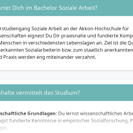
bundene Hochschulzugangsberechtigung:
Abgeschlosse
tet Dich im Bachelor Soziale Arbeit?
rige Berufsausbildung in einem fachlich nahen Bereich.
zulassung über Prüfung:
Wer eine passende berufliche Qua
e formalen Voraussetzungen noch nicht erfüllt, kann die
rstudiengang Soziale Arbeit an der Akkon-Hochschule für
sberechtigung über eine gesonderte Prüfung erwerben.
nschaften eignest Du Dir praxisnahe und fundierte Komp
r unsicher ist, ob die eigene berufliche Vorbildung ausreicht
Menschen in verschiedensten Lebenslagen an. Ziel ist die Qu
 die Studienberatung der Hochschule wenden.
nerkannten Sozialarbeiterin bzw. zum staatlich anerkannten 
d Praxis werden eng miteinander verzahnt.
he Voraussetzungen und empfohlene Kompetenzen
formalen Zulassungsvoraussetzungen sollten Bewerberin
ersönliche Eigenschaften und Interessen mitbringen:
halte vermittelt das Studium?
se an gesellschaftlichen Themen, sozialer Gerechtigkeit und
an der Arbeit mit Menschen in unterschiedlichen Lebensla
schaftliche Grundlagen
: Du lernst wissenschaftliches Arb
ie, Reflexionsvermögen und Kommunikationsfähigkeit
st fundierte Kenntnisse in empirischer Sozialforschung, 
chaft, sich mit beratenden, fördernden und unterstützend
gie.
anderzusetzen