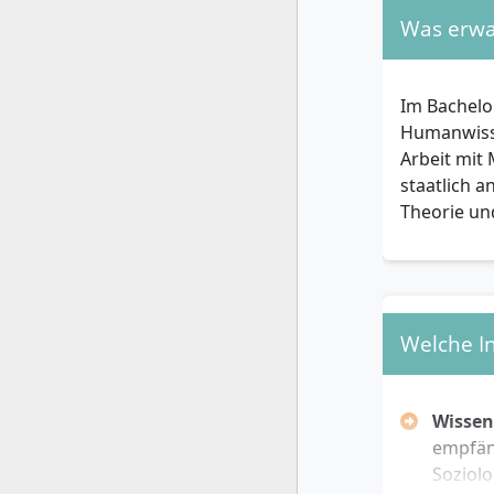
Fachge
Was erwar
zweijäh
Sonder
aber di
Im Bachelo
Zugang
Humanwisse
Hinweis: We
Arbeit mit 
Klärung an
staatlich a
Theorie un
Persönlic
Neben den 
folgende p
Welche In
Interes
Freude 
Wissen
Empath
empfäng
Bereits
Soziolo
ausein