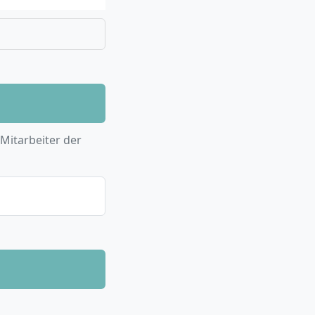
orien der
raktika oder
a. SozBAG) sowie
e Abgrenzung
sowie der
ngen in der
itschaft zeigen,
Diversitätsaspekte,
aufgegriffen.
solvierst Du ein
 Mitarbeiter der
unmittelbar
art ist jeweils zum