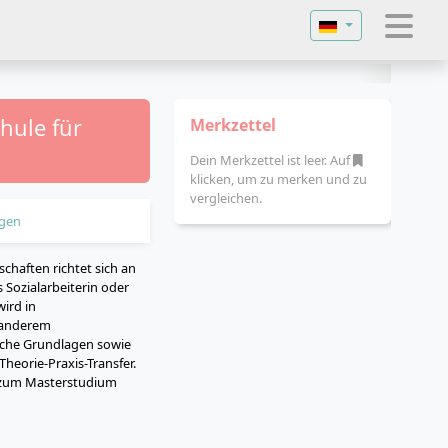
Sprache auswähl
hule für
Merkzettel
Dein Merkzettel ist leer. Auf
klicken, um zu merken und zu
vergleichen.
gen
chaften richtet sich an
 Sozialarbeiterin oder
wird in
r anderem
sche Grundlagen sowie
Theorie-Praxis-Transfer.
nd zum Masterstudium