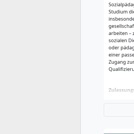
Sozialpäda
Studium di
insbesonde
gesellscha
arbeiten – 
sozialen Di
oder pädag
einer pass
Zugang zur
Qualifizier
Zulassung
Der Studien
Zulassung:
Allgem
(Fachab