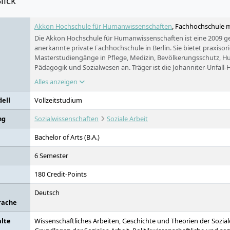
lick
Akkon Hochschule für Humanwissenschaften
, Fachhochschule mi
Die Akkon Hochschule für Humanwissenschaften ist eine 2009 ge
anerkannte private Fachhochschule in Berlin. Sie bietet praxisor
Masterstudiengänge in Pflege, Medizin, Bevölkerungsschutz, Hu
Pädagogik und Sozialwesen an. Träger ist die Johanniter-Unfall-H
Internationalisierung und soziale Verantwortung sind zentrale Be
Alles anzeigen
ell
Vollzeitstudium
ng
Sozialwissenschaften
Soziale Arbeit
Bachelor of Arts (B.A.)
6 Semester
180 Credit-Points
Deutsch
rache
alte
Wissenschaftliches Arbeiten, Geschichte und Theorien der Sozia