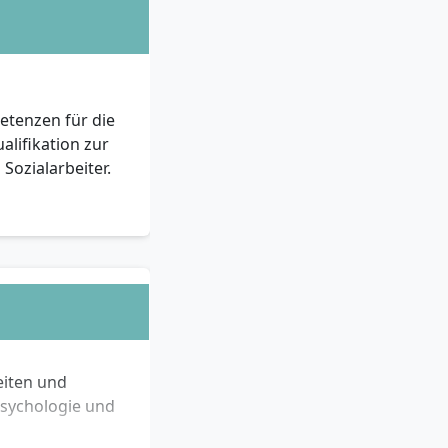
ne, mindestens
lifikation hat,
etenzen für die
, sollte sich zur
alifikation zur
Sozialarbeiter.
nen und Bewerber
 Diversität
gen
eiten und
Psychologie und
en Prozessen