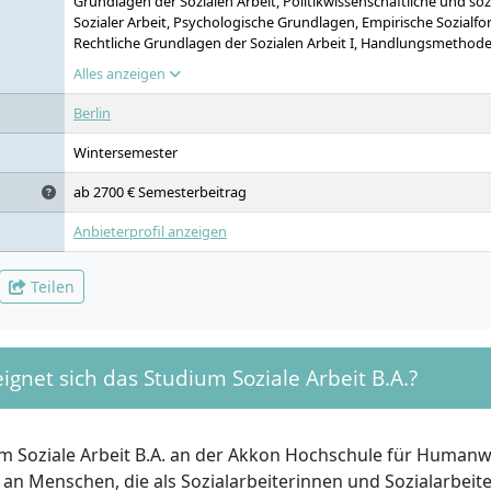
Grundlagen der Sozialen Arbeit, Politikwissenschaftliche und s
Sozialer Arbeit, Psychologische Grundlagen, Empirische Sozialfor
Rechtliche Grundlagen der Sozialen Arbeit I, Handlungsmethoden 
Ethische Grundlagen der Sozialen Arbeit, Rechtliche Grundlagen d
Alles anzeigen
Sozialökonomie und Soziale Arbeit, Interdisziplinäre Fall- und Pr
Arbeitsfelder der Sozialen Arbeit, Handlungsmethoden der Sozial
Berlin
Digitalisierung und Medien in der Sozialen Arbeit, Soziale Arbeit
Vergleich, Kritische Diversitätsstudien, Gesellschaft, Gesundheit
Wintersemester
Soziale Arbeit im Kontext von Migration und Integration, Prakt
ab 2700 € Semesterbeitrag
Anbieterprofil anzeigen
Teilen
ignet sich das Studium Soziale Arbeit B.A.?
m Soziale Arbeit B.A. an der Akkon Hochschule für Human
h an Menschen, die als Sozialarbeiterinnen und Sozialarbeit