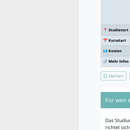
📍 Studienort
📅 Kursstart
💶 Kosten
🔗 Mehr Infos
Merken
Für wen e
Das Studiu
richtet sic