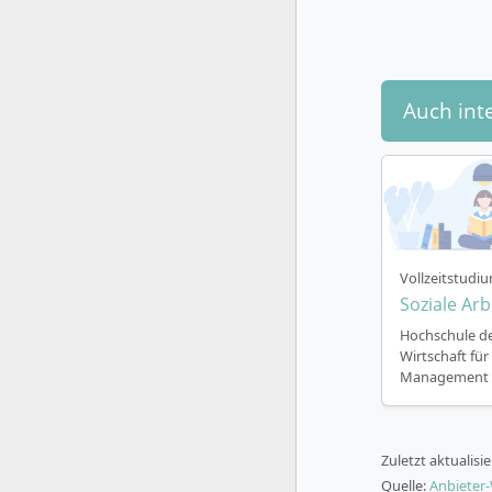
1. Okto
Studie
Lehre f
Lernfo
Auch int
Exkurs
praxis
Selbst
eigenst
durch 
Prüfu
kreativ
Vollzeitstudiu
Soziale Arb
Hochschule d
Wirtschaft für
Management
Welche K
Zuletzt aktualisi
Staatl
Quelle:
Anbieter