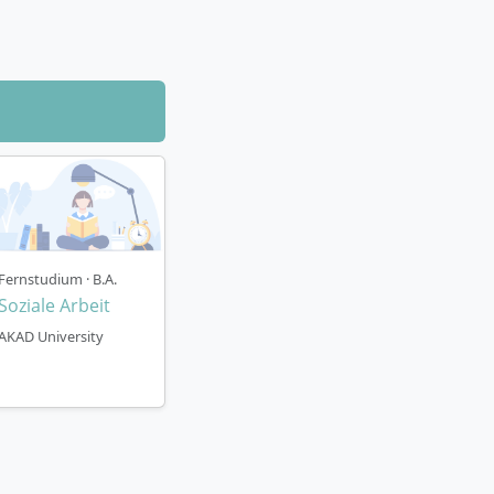
t Berlin. Die
öglich.
beiten,
es und
halte
elle Begleitung
Prüfungen,
Fernstudium · B.A.
Soziale Arbeit
AKAD University
u die staatliche