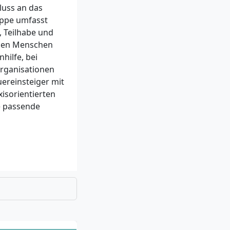
luss an das
uppe umfasst
, Teilhabe und
chen Menschen
hilfe, bei
organisationen
ereinsteiger mit
isorientierten
e passende
ne Wege zur
ochschulreife