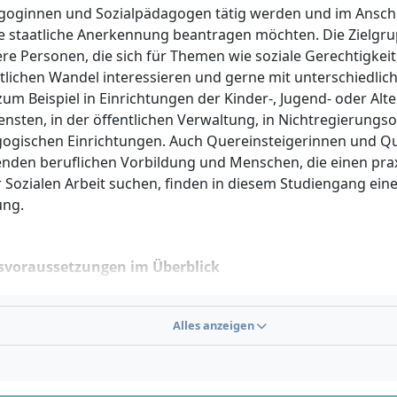
goginnen und Sozialpädagogen tätig werden und im Ansch
e staatliche Anerkennung beantragen möchten. Die Zielgr
re Personen, die sich für Themen wie soziale Gerechtigkeit
ftlichen Wandel interessieren und gerne mit unterschiedli
zum Beispiel in Einrichtungen der Kinder-, Jugend- oder Alten
ensten, in der öffentlichen Verwaltung, in Nichtregierungs
ogischen Einrichtungen. Auch Quereinsteigerinnen und Qu
enden beruflichen Vorbildung und Menschen, die einen prax
 Sozialen Arbeit suchen, finden in diesem Studiengang ein
ung.
svoraussetzungen im Überblick
gang Soziale Arbeit B.A. ist NC-frei und bietet verschiede
Alles anzeigen
eine Hochschulzugangsberechtigung:
Abitur oder Fachh
itur).