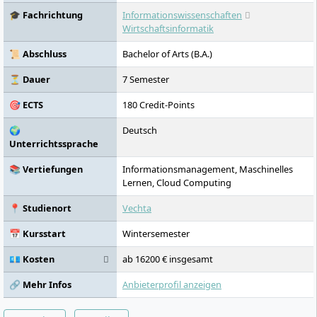
🎓 Fachrichtung
Informationswissenschaften
Wirtschaftsinformatik
📜 Abschluss
Bachelor of Arts (B.A.)
⏳ Dauer
7 Semester
🎯 ECTS
180 Credit-Points
🌍
Deutsch
Unterrichtssprache
📚 Vertiefungen
Informationsmanagement, Maschinelles
Lernen, Cloud Computing
📍 Studienort
Vechta
📅 Kursstart
Wintersemester
💶 Kosten
ab 16200 € insgesamt
🔗 Mehr Infos
Anbieterprofil anzeigen