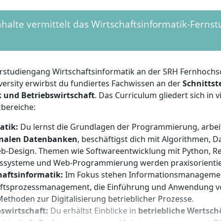
hule gelten folgende Optionen:
halte vermittelt das Wirtschaftsinformatik-Ferns
eine Hochschulreife
(Abitur),
fachgebundene Hochschulr
chschulreife
g
ohne Abitur
ist möglich, etwa über eine
entsprechende
egsfortbildung
(z. B. Meisterprüfung), ein
Probestudium
od
rstudiengang Wirtschaftsinformatik an der SRH Fernhochs
reiches Studium an einer Hochschule außerhalb von Ba
versity erwirbst du fundiertes Fachwissen an der
Schnittst
chende Englischkenntnisse
werden vorausgesetzt, da Fach
 und Betriebswirtschaft
. Das Curriculum gliedert sich in v
e Lehrinhalte auf Englisch vorliegen können
bereiche:
s Clausus (NC) besteht nicht. Das Studium kann monatlic
atik:
Du lernst die Grundlagen der Programmierung, arbei
onalen Datenbanken
, beschäftigst dich mit Algorithmen, 
b-Design. Themen wie Softwareentwicklung mit Python, Re
 solltest du analytisches Denkvermögen und Interesse an d
bssysteme und Web-Programmierung werden praxisorientier
betrieblicher und technischer Fragestellungen mitbringen. 
haftsinformatik:
Im Fokus stehen Informationsmanageme
ation, selbstständiges Arbeiten und Zeitmanagement, da d
ftsprozessmanagement, die Einführung und Anwendung 
 organisiert ist. Von Vorteil sind erste Grundkenntnisse o
ethoden zur Digitalisierung betrieblicher Prozesse.
 Informatik und Wirtschaft sowie die Bereitschaft, projekt
bswirtschaft:
Du erhältst Einblicke in
betriebliche Wertsc
entiert zu lernen. Teamfähigkeit, Kommunikationsstärke un