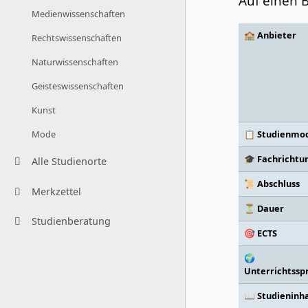
Auf einen B
Medienwissenschaften
🏫 Anbieter
Rechtswissenschaften
Naturwissenschaften
Geisteswissenschaften
Kunst
📋 Studienmod
Mode
🎓 Fachrichtu
Alle Studienorte
📜 Abschluss
Merkzettel
⏳ Dauer
Studienberatung
🎯 ECTS
🌍
Unterrichtssp
📖 Studieninh