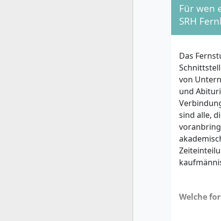
Für wen e
SRH Fern
Das Fernst
Schnittstel
von Untern
und Abituri
Verbindung
sind alle,
voranbring
akademisch 
Zeiteinteil
kaufmännis
Welche fo
Für die Zu