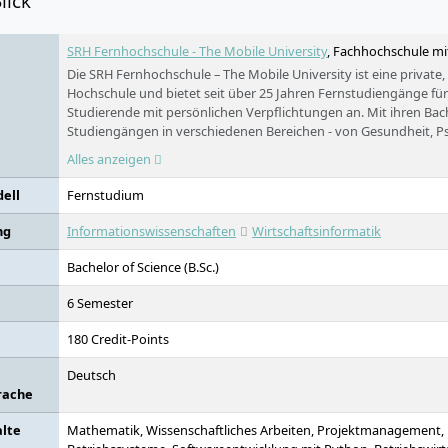
lick
SRH Fernhochschule - The Mobile University
, Fachhochschule mit
Die SRH Fernhochschule – The Mobile University ist eine private,
Hochschule und bietet seit über 25 Jahren Fernstudiengänge für
Studierende mit persönlichen Verpflichtungen an. Mit ihren Bac
Studiengängen in verschiedenen Bereichen - von Gesundheit, Ps
über Design und Kommunikation bis hin zu Nachhaltigkeit und Wir
Alles anzeigen
der führenden Fernhochschulen in Deutschland.
ell
Fernstudium
ng
Informationswissenschaften
Wirtschaftsinformatik
Bachelor of Science (B.Sc.)
6 Semester
180 Credit-Points
Deutsch
rache
alte
Mathematik, Wissenschaftliches Arbeiten, Projektmanagement,