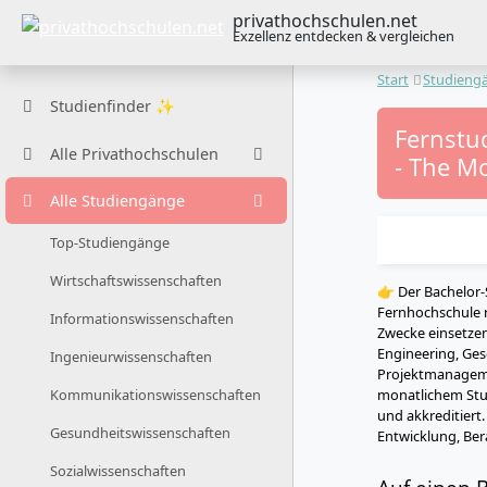
privathochschulen.net
Exzellenz entdecken & vergleichen
Start
Studieng
Studienfinder ✨
Fernstu
Alle Privathochschulen
- The Mo
Alle Studiengänge
Top-Studiengänge
Wirtschaftswissenschaften
👉 Der Bachelor
Fernhochschule r
Informationswissenschaften
Zwecke einsetze
Engineering, Ge
Ingenieurwissenschaften
Projektmanageme
monatlichem Stud
Kommunikationswissenschaften
und akkreditiert.
Gesundheitswissenschaften
Entwicklung, Ber
Sozialwissenschaften