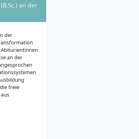
(B.Sc.) an der
an der
 Transformation
 Abiturientinnen
sse an der
 angesprochen
mationssystemen
Ausbildung
die freie
 aus
 SRH