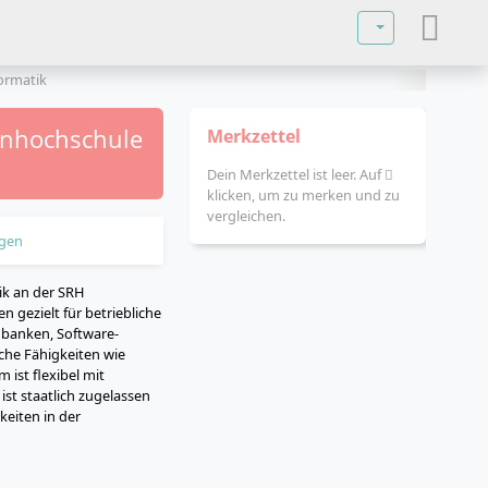
Sprache auswä
ormatik
ernhochschule
Merkzettel
Dein Merkzettel ist leer. Auf
klicken, um zu merken und zu
vergleichen.
gen
ik an der SRH
 gezielt für betriebliche
banken, Software-
che Fähigkeiten wie
ist flexibel mit
st staatlich zugelassen
keiten in der