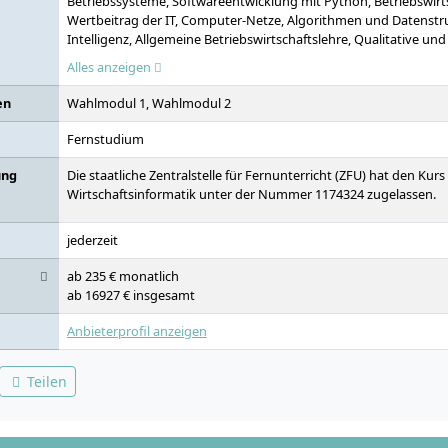
Betriebssysteme, Softwareentwicklung mit Python, Betriebswirt
Wertbeitrag der IT, Computer-Netze, Algorithmen und Datenstru
Intelligenz, Allgemeine Betriebswirtschaftslehre, Qualitative und
Forschungsmethoden, SQL und Datenbanken, Objektorientiert
Alles anzeigen
Betriebliche Wertschöpfung, Grundlagen der Datenanalytik, Soft
Informationssicherheit, Theorie-Praxis-Transfer, Geschäftspro
en
Wahlmodul 1, Wahlmodul 2
Systeme - Einführung und Anwendung, IT-Governance und IT S
Leistungsmanagement, Praxisprojekt, Wahlmodul 1, Enterprise 
Fernstudium
Management (EAM), Web-Programmierung, Wahlmodul 2, Bache
ung
Die staatliche Zentralstelle für Fernunterricht (ZFU) hat den Kurs
Wirtschaftsinformatik unter der Nummer 1174324 zugelassen.
jederzeit
ab 235 € monatlich
ab 16927 € insgesamt
Anbieterprofil anzeigen
Teilen