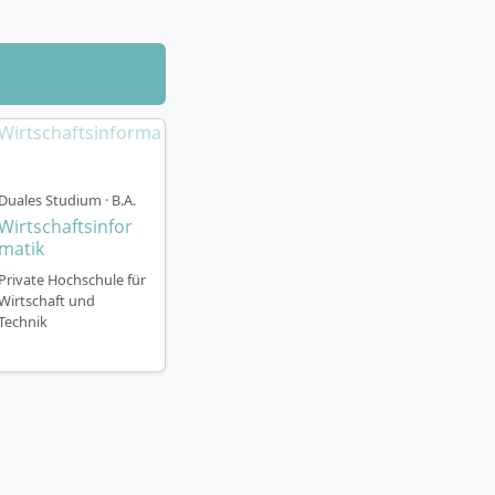
umstände
gesamt
180 ECTS-
r- und
ltet und
Duales Studium · B.A.
rundlagen in
Wirtschaftsinfor
ezialisierten
matik
Private Hochschule für
 sechsten
Wirtschaft und
ng.
Technik
reuung durch das
chiedenen
r nicht