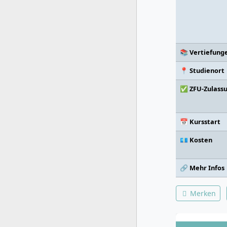
📚 Vertiefung
📍 Studienort
✅ ZFU-Zulass
📅 Kursstart
💶 Kosten
🔗 Mehr Infos
Merken