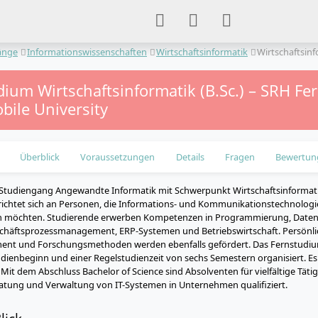
änge
Informationswissenschaften
Wirtschaftsinformatik
Wirtschaftsinf
dium Wirtschaftsinformatik (B.Sc.) – SRH F
bile University
Überblick
Voraussetzungen
Details
Fragen
Bewertun
-Studiengang Angewandte Informatik mit Schwerpunkt Wirtschaftsinformat
ichtet sich an Personen, die Informations- und Kommunikationstechnologien
n möchten. Studierende erwerben Kompetenzen in Programmierung, Daten
schäftsprozessmanagement, ERP-Systemen und Betriebswirtschaft. Persönli
nt und Forschungsmethoden werden ebenfalls gefördert. Das Fernstudium 
ienbeginn und einer Regelstudienzeit von sechs Semestern organisiert. Es i
 Mit dem Abschluss Bachelor of Science sind Absolventen für vielfältige Tätig
atung und Verwaltung von IT-Systemen in Unternehmen qualifiziert.