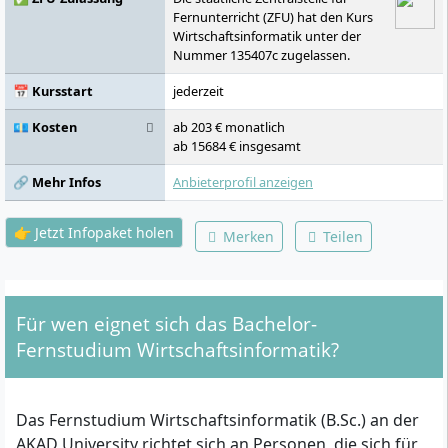
Programmieren in Java 1,
Fernunterricht (ZFU) hat den Kurs
Volkswirtschaftslehre und Recht, Integrierte
Wirtschaftsinformatik unter der
Projektwerkstatt 2, Statistik, Organisation
Nummer 135407c zugelassen.
und IT, Klassisches und agiles
Projektmanagement, Cloud computing und
📅 Kursstart
jederzeit
Virtualisierung, Anwendung von KI in
💶 Kosten
ab 203 € monatlich
Wirtschaft und Gesellschaft, Integrierte
ab 15684 € insgesamt
Projektwerkstatt 3, Formale Methoden der
Informatik, Beratungsinstrumente,
🔗 Mehr Infos
Anbieterprofil anzeigen
Business Analytics, IT-
Sicherheit/Cybersecurity, Projekt, Bachelor-
Thesiskolleg, Bachelorarbeit
👉 Jetzt Infopaket holen
Merken
Teilen
Für wen eignet sich das Bachelor-
Fernstudium Wirtschaftsinformatik?
Das Fernstudium Wirtschaftsinformatik (B.Sc.) an der
AKAD University richtet sich an Personen, die sich für