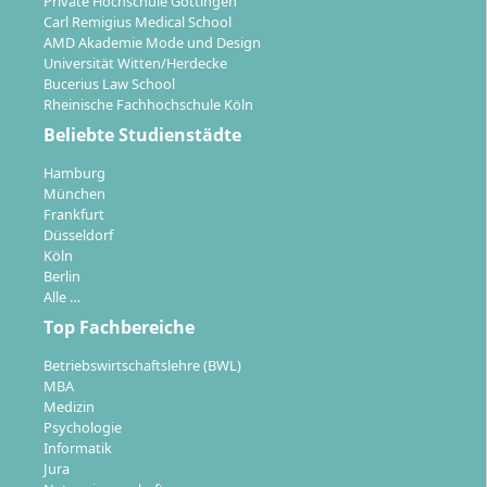
Private Hochschule Göttingen
Carl Remigius Medical School
Welche Karrierechancen eröffnet dir der
AMD Akademie Mode und Design
Universität Witten/Herdecke
Abschluss?
Bucerius Law School
Rheinische Fachhochschule Köln
Beliebte Studienstädte
Mit dem Bachelor of Science in Wirtschaftsinformatik
qualifizierst du dich für zahlreiche gefragte Tätigkeiten
Hamburg
München
in Wirtschaft und Technik. Typische Berufspfade für
Frankfurt
Absolventinnen und Absolventen sind:
Düsseldorf
Köln
Softwareentwicklerin oder Softwareentwickler –
Berlin
Entwicklung und Anpassung individueller IT-
Alle …
Lösungen für Unternehmen
Top Fachbereiche
Business-Analyst oder Business-Analystin –
Betriebswirtschaftslehre (BWL)
Analyse, Optimierung und Digitalisierung von
MBA
Geschäftsprozessen
Medizin
Psychologie
IT-Beraterinnen und IT-Berater – Beratung bei IT-
Informatik
Projekten, Digitalisierung und IT-Sicherheit
Jura
Projektleitung in IT und Digitalisierung –