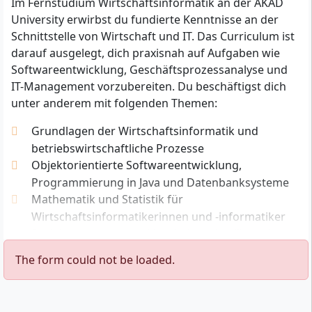
Im Fernstudium Wirtschaftsinformatik an der AKAD
Für die Zulassung benötigst du einen der folgenden
University erwirbst du fundierte Kenntnisse an der
Abschlüsse oder Nachweise:
Schnittstelle von Wirtschaft und IT. Das Curriculum ist
darauf ausgelegt, dich praxisnah auf Aufgaben wie
Allgemeine Hochschulreife (Abitur)
Softwareentwicklung, Geschäftsprozessanalyse und
Fachgebundene Hochschulreife oder
IT-Management vorzubereiten. Du beschäftigst dich
Fachhochschulreife
unter anderem mit folgenden Themen:
Eine gleichwertige ausländische
Hochschulzugangsberechtigung
Grundlagen der Wirtschaftsinformatik und
Eine anerkannte berufliche Aufstiegsfortbildung
betriebswirtschaftliche Prozesse
(z. B. Technikerin, Meisterin, Fachwirtin,
Objektorientierte Softwareentwicklung,
Betriebswirtin, Erzieherin)
Programmierung in Java und Datenbanksysteme
Eine abgeschlossene Berufsausbildung mit
Mathematik und Statistik für
entsprechender Berufserfahrung – dann
Wirtschaftsinformatikerinnen und -informatiker
Zulassung entweder über die
Projektmanagement (klassisch und agil) sowie
Hochschuleignungsprüfung oder zunächst als
integrierte Praxiswerkstätten
The form could not be loaded.
Probestudium
Moderne IT-Infrastrukturen, Betriebssysteme,
Für internationale Bewerberinnen und Bewerber:
Netzwerke und Cloud Computing
Nachweis ausreichender Deutschkenntnisse, z. B.
Künstliche Intelligenz, Business Analytics und IT-
DSH-2, TestDaF Stufe 4 oder C1 nach GER