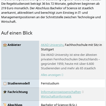
Die Regelstudienzeit beträgt 36 bis 72 Monate, gebühren beginnen ab
219 Euro monatlich. Der Abschluss Bachelor of Science ist staatlich
anerkannt, akkreditiert und berechtigt zum Einstieg in IT- und
Managementpositionen an der Schnittstelle zwischen Technologie und
Wirtschaft.
Auf einen Blick
🏫 Anbieter
AKAD University
, Fachhochschule mit Sitz in
Stuttgart
Die AKAD University ist eine der ältesten
privaten Fernhochschulen Deutschlands –
gegründet 1959, heute mit über 6.600
Studierenden und mehr als 65 staatlich
anerkannten Studiengängen. Das
Alles anzeigen
Studienmodell ist vollständig digital und
richtet sich an Berufstätige, die Bachelor,
📋 Studienmodell
Fernstudium
Master oder MBA neben dem Job
absolvieren wollen. Kein fester
🎓 Fachrichtung
Informationswissenschaften
Stundenplan, kein Präsenzpflicht – dafür ein
Wirtschaftsinformatik
ausgebauter Online-Campus und eine
Erfolgsquote von 96 Prozent in den
📜 Abschluss
Bachelor of Science (B.Sc.)