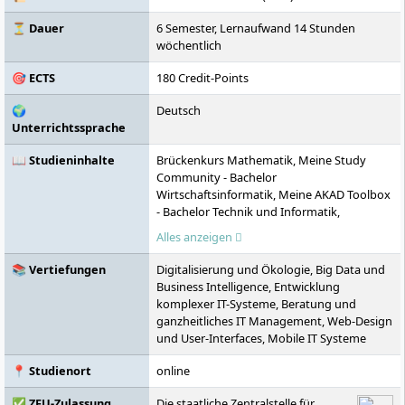
Abschlussprüfungen.
⏳ Dauer
6 Semester, Lernaufwand 14 Stunden
wöchentlich
🎯 ECTS
180 Credit-Points
🌍
Deutsch
Unterrichtssprache
📖 Studieninhalte
Brückenkurs Mathematik, Meine Study
Community - Bachelor
Wirtschaftsinformatik, Meine AKAD Toolbox
- Bachelor Technik und Informatik,
Schlüsselqualifikationen für Studium und
Alles anzeigen
Beruf, Grundlagen und Anwendungen der
Wirtschaftsinformatik, English for Computer
📚 Vertiefungen
Digitalisierung und Ökologie, Big Data und
Science - Introduction, Grundlagen
Business Intelligence, Entwicklung
objektorientierte Softwareentwicklung,
komplexer IT-Systeme, Beratung und
BWL-Grundlagen, Mathematik für
ganzheitliches IT Management, Web-Design
Wirtschaftsinformatiker, Integrierte
und User-Interfaces, Mobile IT Systeme
Projektwerkstatt 1, Datenbanken,
Geschäftsprozesse und
📍 Studienort
online
Anwendungssysteme, Grundlagen zu
Betriebssystemen und Netzwerken,
✅ ZFU-Zulassung
Die staatliche Zentralstelle für