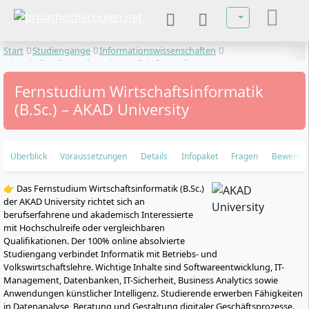
Sprache auswä
Start
Studiengänge
Informationswissenschaften
Wirtschaftsinformatik
Wirtschaftsinformatik
Fernstudium Wirtschaftsinformatik
(B.Sc.) – AKAD University
Überblick
Voraussetzungen
Details
Infopaket
Fragen
Bewertu
👉 Das Fernstudium Wirtschaftsinformatik (B.Sc.)
der AKAD University richtet sich an
berufserfahrene und akademisch Interessierte
mit Hochschulreife oder vergleichbaren
Qualifikationen. Der 100% online absolvierte
Studiengang verbindet Informatik mit Betriebs- und
Volkswirtschaftslehre. Wichtige Inhalte sind Softwareentwicklung, IT-
Management, Datenbanken, IT-Sicherheit, Business Analytics sowie
Anwendungen künstlicher Intelligenz. Studierende erwerben Fähigkeiten
in Datenanalyse, Beratung und Gestaltung digitaler Geschäftsprozesse.