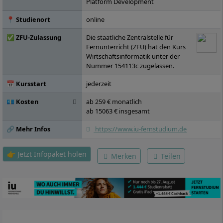
Platform Development
Informationssystemen mit Java EE, Kosten-
und Leistungsrechnung, Interkulturelle und
📍 Studienort
online
ethische Handlungskompetenzen,
Qualitätssicherung im Softwareprozess,
✅ ZFU-Zulassung
Die staatliche Zentralstelle für
Data Analytics und Big Data, Einkauf,
Fernunterricht (ZFU) hat den Kurs
Beschaffung und Distribution, IT-Recht, IT-
Wirtschaftsinformatik unter der
Projektmanagement, Projekt Software
Nummer 154113c zugelassen.
Engineering, Marketing, Personal und
Unternehmensführung, Seminar Software
📅 Kursstart
jederzeit
Engineering, Digitale Business-Modelle,
💶 Kosten
ab 259 € monatlich
Organizational Behavior, Wahlpflichtmodul
ab 15063 € insgesamt
A, Wahlpflichtmodul B, Wahlpflichtmodul C,
Bachelorarbeit
🔗 Mehr Infos
https://www.iu-fernstudium.de
👉 Jetzt Infopaket holen
Merken
Teilen