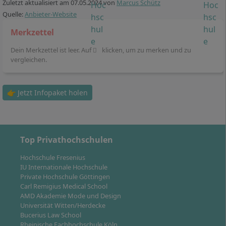
Zuletzt aktualisiert am
07.05.2024
von
Marcus Schütz
Business Consulting, Smart Factory, No-Frills Software
Quelle:
Anbieter-Website
Engineering, Mobile Software Engineering, Software
Engineering with Python, Augmented, Mixed und
Merkzettel
Virtual Reality, Salesforce Platform Development,
Dein Merkzettel ist leer. Auf
klicken, um zu merken und zu
Salesforce Platform Management, International
vergleichen.
Management, Social Media Marketing und Analytics,
Supply Chain Management, Globale Technologien und
Prozesse, Organisationsentwicklung und Change,
👉 Jetzt Infopaket holen
Digital Media - Plattformen und Workflows, Smart
Services, Apple Mobile Solution Development, Studium
Generale, Algorithmik und Logik.
Top Privathochschulen
Hochschule Fresenius
IU Internationale Hochschule
Private Hochschule Göttingen
Carl Remigius Medical School
So flexibel ist die Regelstudienzeit im
AMD Akademie Mode und Design
Fernstudium Wirtschaftsinformatik
Universität Witten/Herdecke
Bucerius Law School
Rheinische Fachhochschule Köln