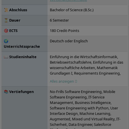
Studierenden ein Netzwerk von
renommierten Praxispartnern in die
📜 Abschluss
Bachelor of Science (B.Sc.)
Wirtschaft: über 15.000 Unternehmen
haben bereits erfolgreich mit der IU
⏳ Dauer
6 Semester
kooperiert, darunter die ZURICH
🎯 ECTS
180 Credit-Points
Versicherungen oder Motel One. Die IU, die
2000 gegründet wurde, ist inzwischen in 25
🌍
Deutsch oder Englisch
Städten in Deutschland vertreten.
Unterrichtssprache
📖 Studieninhalte
Einführung in die Wirtschaftsinformatik,
Betriebswirtschaftslehre, Einführung in das
wissenschaftliche Arbeiten, Mathematik
Grundlagen I, Requirements Engineering,
Grundlagen der objektorientierten
Alles anzeigen
Programmierung mit Java, Kollaboratives
Arbeiten, Investition und Finanzierung,
📚 Vertiefungen
No-Frills Software Engineering, Mobile
Datenstruktur und Java-Klassenbibliothek,
Software Engineering, IT-Service
Statistik, Datenmodellierung und
Management, Business Intelligence,
Datenbanksysteme, Einführung in das
Software Engineering with Python, User
Prozessmanagement, Grundlagen der IT-
Interface Design, Machine Learning,
und ERP-Systeme, Programmierung von
Augmented, Mixed und Virtual Reality, IT-
Web-Anwendungsoberflächen,
Sicherheit, Data Engineer, Salesforce
Programmierung von industriellen