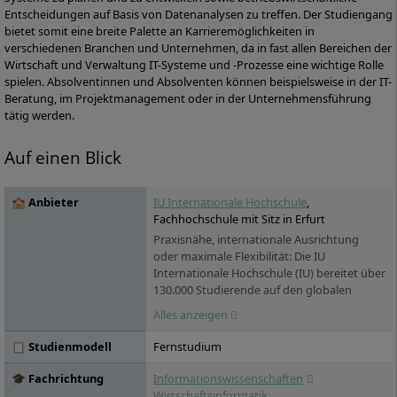
Entscheidungen auf Basis von Datenanalysen zu treffen. Der Studiengang
bietet somit eine breite Palette an Karrieremöglichkeiten in
verschiedenen Branchen und Unternehmen, da in fast allen Bereichen der
Wirtschaft und Verwaltung IT-Systeme und -Prozesse eine wichtige Rolle
spielen. Absolventinnen und Absolventen können beispielsweise in der IT-
Beratung, im Projektmanagement oder in der Unternehmensführung
tätig werden.
Auf einen Blick
🏫 Anbieter
IU Internationale Hochschule
,
Fachhochschule mit Sitz in Erfurt
Praxisnähe, internationale Ausrichtung
oder maximale Flexibilität: Die IU
Internationale Hochschule (IU) bereitet über
130.000 Studierende auf den globalen
Arbeitsmarkt vor. Sie versammelt unter
Alles anzeigen
ihrem Dach über 100 Studienprogramme,
die in zwei voneinander unabhängigen
📋 Studienmodell
Fernstudium
Hochschulbereichen angeboten werden:
das IU Duale Studium sowie das IU
🎓 Fachrichtung
Informationswissenschaften
Fernstudium. Die IU bietet den
Wirtschaftsinformatik