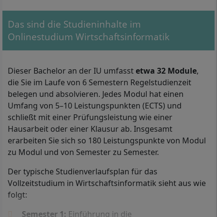
Das sind die Studieninhalte im
Onlinestudium Wirtschaftsinformatik
Dieser Bachelor an der IU umfasst
etwa 32 Module
,
die Sie im Laufe von 6 Semestern Regelstudienzeit
belegen und absolvieren. Jedes Modul hat einen
Umfang von 5–10 Leistungspunkten (ECTS) und
schließt mit einer Prüfungsleistung wie einer
Mit Ihrem Bachelor in Wirtschaftsinformatik arbeiten Sie
beispielsweise als Softwareentwickler bzw. Softwareentwicklerin,
Hausarbeit oder einer Klausur ab. Insgesamt
als Business Analyst oder als IT-Consultant.
erarbeiten Sie sich so 180 Leistungspunkte von Modul
zu Modul und von Semester zu Semester.
Ins berufsbegleitende Fernstudium
Der typische Studienverlaufsplan für das
Wirtschaftsinformatik an der IU Internationalen
Vollzeitstudium in Wirtschaftsinformatik sieht aus wie
Hochschule können Sie zugelassen werden, wenn Sie
folgt:
entweder ein
Abitur
(die allgemeine Hochschulreife),
ein Fachabitur oder die fachgebundene
Semester 1:
Einführung in die