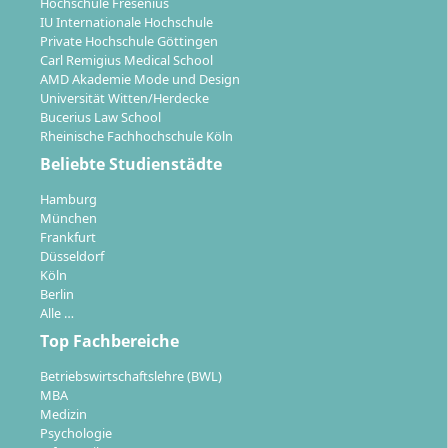
Hochschule Fresenius
Osteopathie?
IU Internationale Hochschule
Private Hochschule Göttingen
Carl Remigius Medical School
AMD Akademie Mode und Design
Als Osteopathin oder Osteopath mit Masterabschluss
Universität Witten/Herdecke
erschließt du dir vielfältige berufliche
Bucerius Law School
Entwicklungspfade:
Rheinische Fachhochschule Köln
Beliebte Studienstädte
Führungsrollen in osteopathischen Praxen oder
interdisziplinären Therapiezentren
Hamburg
München
Spezialisierung und Expertenstatus (z. B.
Frankfurt
Kinderosteopathie, Sportosteopathie)
Düsseldorf
Lehre und Ausbildung an (Fach-)Schulen,
Köln
Hochschulen oder Fortbildungsinstitutionen
Berlin
Alle …
Mitwirkung in der osteopathischen Forschung,
Top Fachbereiche
Entwicklung neuer Therapiekonzepte und
Publikation wissenschaftlicher Studien
Betriebswirtschaftslehre (BWL)
Fachjournalismus und Redaktion im
MBA
Gesundheitsbereich (z. B. als Autorin oder Autor
Medizin
Psychologie
für Gesundheitsmagazine, Verlage, Blogs)