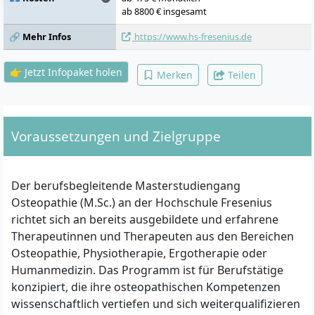
Studienlaufbahnbegleitung,
ab 8800 € insgesamt
Sportmedizinische Grundlagen,
🔗 Mehr Infos
https://www.hs-fresenius.de
Verletzungen, Therapieplanung,
Bewegungsanalyse Qualitativ und
Quantitativ, Leistungsdiagnostik, Anti
👉 Jetzt Infopaket holen
Merken
Teilen
Doping/Ernährung, Angepasste
Osteopathische Behandlungstechniken,
Grundlagen und Faszienforschung,
Klinische Diagnostik, und Palpation,
Theoretische Grundlagen, Gynäkologie,
Voraussetzungen und Zielgruppe
Urologie, Schwangerschaft und Geburt,
Osteopathische Forschung in der
Gynäkologie, Urologie, Schwangerschaft
Der berufsbegleitende Masterstudiengang
und Geburt uvm.
Osteopathie (M.Sc.) an der Hochschule Fresenius
richtet sich an bereits ausgebildete und erfahrene
Therapeutinnen und Therapeuten aus den Bereichen
Osteopathie, Physiotherapie, Ergotherapie oder
Humanmedizin. Das Programm ist für Berufstätige
konzipiert, die ihre osteopathischen Kompetenzen
wissenschaftlich vertiefen und sich weiterqualifizieren