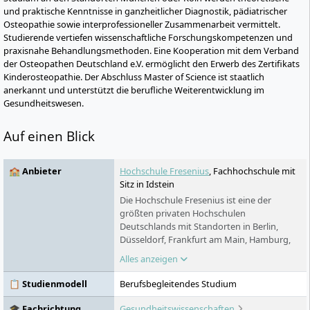
und praktische Kenntnisse in ganzheitlicher Diagnostik, pädiatrischer
Osteopathie sowie interprofessioneller Zusammenarbeit vermittelt.
Studierende vertiefen wissenschaftliche Forschungskompetenzen und
praxisnahe Behandlungsmethoden. Eine Kooperation mit dem Verband
der Osteopathen Deutschland e.V. ermöglicht den Erwerb des Zertifikats
Kinderosteopathie. Der Abschluss Master of Science ist staatlich
anerkannt und unterstützt die berufliche Weiterentwicklung im
Gesundheitswesen.
Auf einen Blick
🏫 Anbieter
Hochschule Fresenius
, Fachhochschule mit
Sitz in Idstein
Die Hochschule Fresenius ist eine der
größten privaten Hochschulen
Deutschlands mit Standorten in Berlin,
Düsseldorf, Frankfurt am Main, Hamburg,
Idstein, Köln, München und Wiesbaden. In
Alles anzeigen
den Bereichen Chemie & Biologie,
Wirtschaft & Medien, Gesundheit & Soziales
📋 Studienmodell
Berufsbegleitendes Studium
und Design bietet sie praxisorientierte
Bachelor- und Masterstudiengänge sowie
🎓 Fachrichtung
Gesundheitswissenschaften