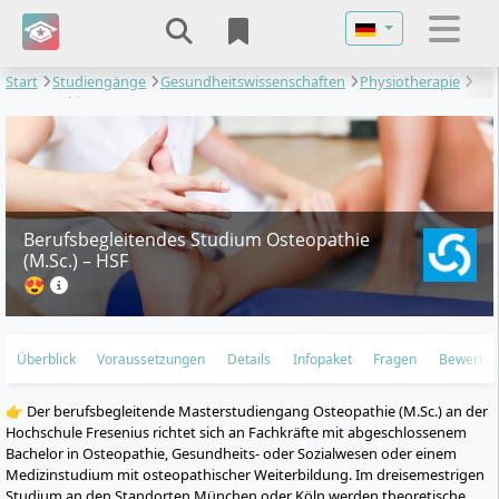
Sprache auswähl
Start
Studiengänge
Gesundheitswissenschaften
Physiotherapie
Osteopathie
Berufsbegleitendes Studium Osteopathie
(M.Sc.) – HSF
😍
Überblick
Voraussetzungen
Details
Infopaket
Fragen
Bewertu
👉 Der berufsbegleitende Masterstudiengang Osteopathie (M.Sc.) an der
Hochschule Fresenius richtet sich an Fachkräfte mit abgeschlossenem
Bachelor in Osteopathie, Gesundheits- oder Sozialwesen oder einem
Medizinstudium mit osteopathischer Weiterbildung. Im dreisemestrigen
Studium an den Standorten München oder Köln werden theoretische