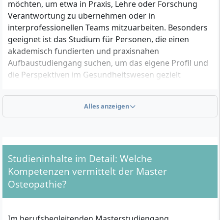
möchten, um etwa in Praxis, Lehre oder Forschung
Verantwortung zu übernehmen oder in
interprofessionellen Teams mitzuarbeiten. Besonders
geeignet ist das Studium für Personen, die einen
akademisch fundierten und praxisnahen
Aufbaustudiengang suchen, um das eigene Profil und
die Perspektiven im Gesundheitswesen gezielt
auszubauen.
Alles anzeigen
Welche formalen Zulassungsvoraussetzungen gibt
es?
Du benötigst einen der folgenden Abschlüsse als
Studieninhalte im Detail: Welche
Zugangsvoraussetzung:
Kompetenzen vermittelt der Master
Osteopathie?
Abgeschlossenes Bachelorstudium in Osteopathie
mit 240 ECTS
Abschluss in einem gesundheits- oder
Im berufsbegleitenden Masterstudiengang
sozialwissenschaftlichen Bachelorstudiengang