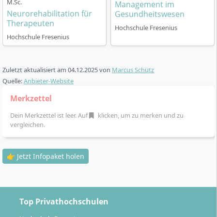
M.Sc.
Management im
Organisation: berufsbegleitend, Präsenz an
Neurorehabilitation für
Gesundheitswesen
ausgewählten Tagen (z. B. Wochenenden)
Therapeuten
Hochschule Fresenius
Praxiseinheiten: Hospitationspraktikum, Arbeiten
Hochschule Fresenius
in interdisziplinären Teams
Abschluss: Master of Science
Studienstart: jährlich zum Wintersemester
Zuletzt aktualisiert am
04.12.2025
von
Marcus Schütz
Studiensprache: Deutsch
Quelle:
Anbieter-Website
Zur optimalen Studienorganisation profitierst du vom
Merkzettel
StudyPLUS-Programm, das zusätzliche Sprachkurse,
Dein Merkzettel ist leer. Auf
klicken, um zu merken und zu
Workshops zu Persönlichkeits- und
vergleichen.
Karriereentwicklung sowie zahlreiche Networking-
und Internationalisierungsangebote bereitstellt.
👉 Jetzt Infopaket holen
Karrierechancen & Berufsmöglichkeiten:
Top Privathochschulen
Welche Perspektiven eröffnet dir der M.Sc.