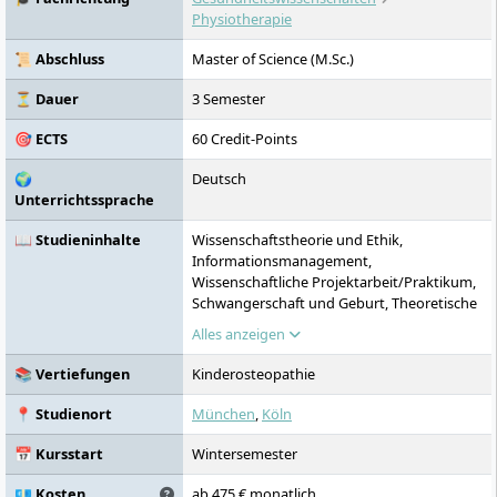
Aus- und Weiterbildungen an. Ein Studium
Physiotherapie
ist in Vollzeit, berufsbegleitend und im
Fernstudium möglich.
📜 Abschluss
Master of Science (M.Sc.)
⏳ Dauer
3 Semester
🎯 ECTS
60 Credit-Points
🌍
Deutsch
Unterrichtssprache
📖 Studieninhalte
Wissenschaftstheorie und Ethik,
Informationsmanagement,
Wissenschaftliche Projektarbeit/Praktikum,
Schwangerschaft und Geburt, Theoretische
Grundlagen der Pädiatrie, Osteopathische
Alles anzeigen
Forschung in der Pädiatrie, Angepasste
Osteopathische Untersuchungs- und
📚 Vertiefungen
Kinderosteopathie
Behandlungstechniken, Umfeld des Kindes,
Hospitationspraktikum, Theorie der
📍 Studienort
München
,
Köln
kulturellmedizinischen Sinnbildung in der
Osteopathie, Praktische Kulturphilosophie
📅 Kursstart
Wintersemester
und Ethik, Leib-/Wirklichkeitserlebniss in der
Osteopathie und
💶 Kosten
ab 475 € monatlich