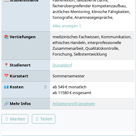
📖 Studieninhalte
Fallreflexion, fallbasierte Lehre,
fächerübergreifender Kompetenzaufbau,
ärztliches Mentoring, klinische Fähigkeiten,
Sonografie, Anamnesegespräche,
Teamkommunikation, Notfallsimulationen
Alles anzeigen
📚 Vertiefungen
medizinisches Fachwissen, Kommunikation,
ethisches Handeln, interprofessionelle
Zusammenarbeit, Qualitätskontrolle,
Forschung, Selbstentwicklung
📍 Studienort
Düsseldorf
📅 Kursstart
Sommersemester
💶 Kosten
ab 549 € monatlich
ab 11580 € insgesamt
🔗 Mehr Infos
Anbieterprofil anzeigen
Merken
Teilen