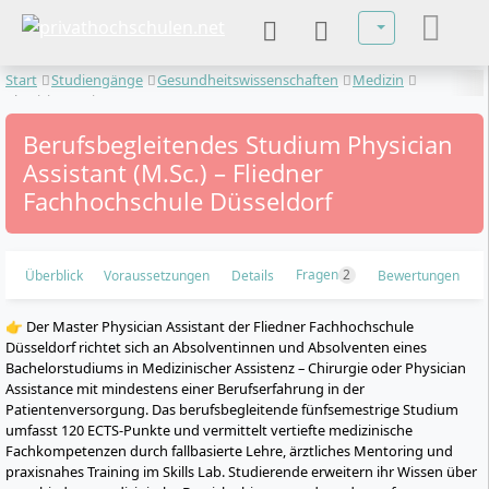
Sprache auswä
Start
Studiengänge
Gesundheitswissenschaften
Medizin
Physician Assistant
Berufsbegleitendes Studium Physician
Assistant (M.Sc.) – Fliedner
Fachhochschule Düsseldorf
Fragen
2
Überblick
Voraussetzungen
Details
Bewertungen
👉 Der Master Physician Assistant der Fliedner Fachhochschule
Düsseldorf richtet sich an Absolventinnen und Absolventen eines
Bachelorstudiums in Medizinischer Assistenz – Chirurgie oder Physician
Assistance mit mindestens einer Berufserfahrung in der
Patientenversorgung. Das berufsbegleitende fünfsemestrige Studium
umfasst 120 ECTS-Punkte und vermittelt vertiefte medizinische
Fachkompetenzen durch fallbasierte Lehre, ärztliches Mentoring und
praxisnahes Training im Skills Lab. Studierende erweitern ihr Wissen über