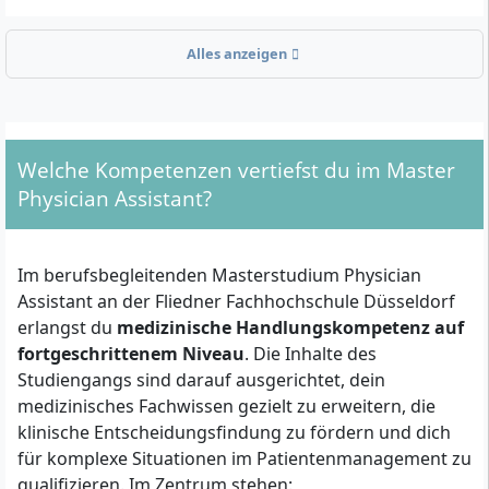
besonders geeignet für Berufstätige, die ihr Wissen
praxisnah im Arbeitsalltag anwenden und zugleich
Alles anzeigen
eine akademische Weiterbildung in Teilzeit suchen.
Welche formalen Kriterien musst du erfüllen?
Welche Kompetenzen vertiefst du im Master
Für die Zulassung zum Masterstudium Physician
Physician Assistant?
Assistant benötigst du:
Ersten akademischen Abschluss
(Bachelor oder
Im berufsbegleitenden Masterstudium Physician
Diplom) in Medizinische Assistenz – Chirurgie oder
Assistant an der Fliedner Fachhochschule Düsseldorf
Physician Assistance mit mindestens 180 ECTS und
erlangst du
medizinische Handlungskompetenz auf
einer Abschlussnote von 2,5 oder besser
fortgeschrittenem Niveau
. Die Inhalte des
Mindestens einjährige Berufserfahrung
in der
Studiengangs sind darauf ausgerichtet, dein
direkten Patientenversorgung
medizinisches Fachwissen gezielt zu erweitern, die
Aktuelles Arbeitsverhältnis mit einer
klinische Entscheidungsfindung zu fördern und dich
medizinischen Einrichtung
, zum Beispiel
für komplexe Situationen im Patientenmanagement zu
Krankenhaus, Klinikum oder ärztliche Praxis
qualifizieren. Im Zentrum stehen: