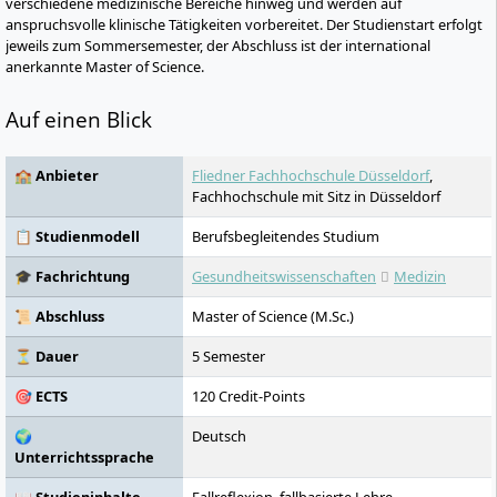
verschiedene medizinische Bereiche hinweg und werden auf
anspruchsvolle klinische Tätigkeiten vorbereitet. Der Studienstart erfolgt
jeweils zum Sommersemester, der Abschluss ist der international
anerkannte Master of Science.
Auf einen Blick
🏫 Anbieter
Fliedner Fachhochschule Düsseldorf
,
Fachhochschule mit Sitz in Düsseldorf
📋 Studienmodell
Berufsbegleitendes Studium
🎓 Fachrichtung
Gesundheitswissenschaften
Medizin
📜 Abschluss
Master of Science (M.Sc.)
⏳ Dauer
5 Semester
🎯 ECTS
120 Credit-Points
🌍
Deutsch
Unterrichtssprache