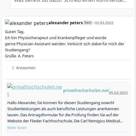
Was denkst du dazu? Schreib einen Kommentar...
Du nutzt praxisorientierte Lerneinheiten im
hochmodernen Skills Lab, darunter Sonografie,
strukturierte Anamnesegespräche,
alexander peters
· 02.03.2022
Gast
Notfallsimulationen und Teamkommunikation, und
Guten Tag.
entwickelst so umfassende klinisch-praktische
Ich bin Physiotherapeut und Krankenpfleger und würde
Fertigkeiten.
gerne Physician Assistant werden. Verkürzt sich dabei für mich der
Studiengang?
Grüße A. Peters
Antworten
Wie ist der berufsbegleitende Studienablauf
organisiert?
·
privathochschulen.net
05.03.2022
Hallo Alexander, Sie können für diesen Studiengang sowohl
Der Masterstudiengang ist als
berufsbegleitendes
Studienleistungen als auch berufliche Leistungen anerkennen
Studium im Blended-Learning-Format
konzipiert. In
lassen. Das Antragsformular für die Prüfung finden Sie auf der
Website der Flieder Fachhochschule. Die Carl Remigius Medical
5 Semestern
(entspricht
120 ECTS
) kombinierst du
School bietet auch einen berufsbegleitenden Bachelor Phys…
Mehr lesen
Präsenzeinheiten vor Ort in Düsseldorf mit
digitalen