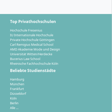
Intensivstation, spezialisierte Fachabteilungen)
Übernahme komplexer Delegationsaufgaben
unter ärztlicher Supervision, z. B.
Patientenmanagement, Aufnahme- und
Top Privathochschulen
Entlassungsmanagement
Organisation und Qualitätssicherung
in
Hochschule Fresenius
IU Internationale Hochschule
medizinischen Einrichtungen
Private Hochschule Göttingen
Führungsaufgaben
in Gesundheitspraxen,
Carl Remigius Medical School
Kliniken oder MVZ (Medizinische
AMD Akademie Mode und Design
Universität Witten/Herdecke
Versorgungszentren)
Bucerius Law School
Mitwirkung in Lehre und Forschung
Rheinische Fachhochschule Köln
beispielsweise in der wissenschaftlichen
Beliebte Studienstädte
Projektarbeit oder als Dozentin/Dozent
Hamburg
Dein Kompetenzprofil wird durch praxisnahe
München
Ausbildung und wissenschaftliches Fundament
Frankfurt
Düsseldorf
gestärkt und macht dich zu einer zentralen Fachkraft
Köln
in interprofessionellen Gesundheits- und
Berlin
Versorgungsteams.
Alle …