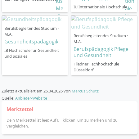
deinem Berufsalltag.
IU Internationale Hochschule
Berufsbegleitendes Studium ·
M.A.
Berufsbegleitendes Studium ·
Gesundheitspädagogik
M.A.
Welche Perspektiven eröffnet dir das
Berufspädagogik Pflege
IB Hochschule für Gesundheit
Masterstudium Physician Assistant?
und Gesundheit
und Soziales
Fliedner Fachhochschule
Düsseldorf
Als Absolventin oder Absolvent des
Masterstudiengangs Physician Assistant bist du
für
verantwortungsvolle Aufgaben in der
Zuletzt aktualisiert am
26.04.2026
von
Marcus Schütz
medizinischen Versorgung
qualifiziert. Mit dem
Quelle:
Anbieter-Website
Abschluss Master of Science stehen dir unter anderem
Merkzettel
folgende Karrierewege offen:
Dein Merkzettel ist leer. Auf
klicken, um zu merken und zu
Vertiefte Mitarbeit in klinischen Teams
im
vergleichen.
stationären Bereich (z. B. Notaufnahme,