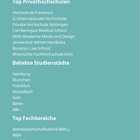
Einrichtungen (u. a. Kliniken, Schulen, sozialen
Top Privathochschulen
Institutionen) zur Erprobung der
Hochschule Fresenius
musiktherapeutischen Fachpraxis
IU Internationale Hochschule
Anwendungs- und Vertiefungsphase
–
Private Hochschule Göttingen
Schwerpunkte in spezifischen Zielgruppen,
Carl Remigius Medical School
AMD Akademie Mode und Design
Abschluss mit einer wissenschaftlichen
Universität Witten/Herdecke
Bachelorarbeit
Bucerius Law School
Rheinische Fachhochschule Köln
In die Studienorganisation sind
Seminare,
Beliebte Studienstädte
projektbasierte Gruppenarbeiten, praktische
Übungseinheiten und begleitete Praxismodule
Hamburg
eingebettet. Eine intensive Betreuung und der
München
Frankfurt
Austausch mit erfahrenen Musiktherapeutinnen und
Düsseldorf
Musiktherapeuten sowie Praxispartnern sind
Köln
Bestandteil des Studiums.
Berlin
Alle …
Top Fachbereiche
Betriebswirtschaftslehre (BWL)
MBA
Karrierechancen & Berufsmöglichkeiten