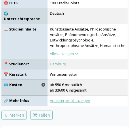
🎯 ECTS
180 Credit-Points
🌍
Deutsch
Unterrichtssprache
📖 Studieninhalte
Kunstbasierte Ansätze, Philosophische
Ansätze, Phänomenologische Ansätze,
Entwicklungspsychologie,
Anthroposophische Ansätze, Humanistische
Ansätze, Systemische Ansätze,
Alles anzeigen
Psychodynamische Ansätze, Musikalische
Kompetenzen, Pädagogische und klinische
📍 Studienort
Hamburg
Anwendungsfelder, Medizinische
Grundlagen, Psychologische Grundlagen
📅 Kursstart
Wintersemester
💶 Kosten
ab 550 € monatlich
ab 33600 € insgesamt
🔗 Mehr Infos
Anbieterprofil anzeigen
Merken
Teilen