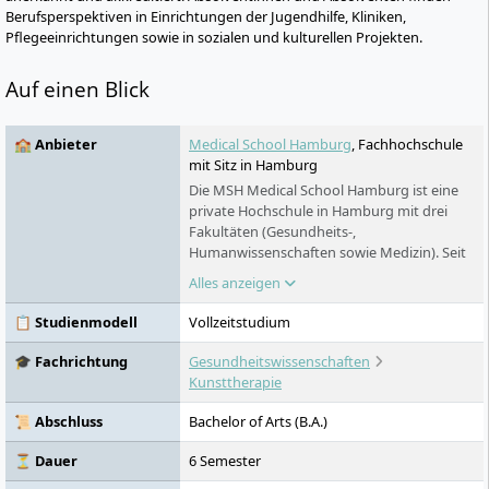
Berufsperspektiven in Einrichtungen der Jugendhilfe, Kliniken,
Pflegeeinrichtungen sowie in sozialen und kulturellen Projekten.
Auf einen Blick
🏫 Anbieter
Medical School Hamburg
, Fachhochschule
mit Sitz in Hamburg
Die MSH Medical School Hamburg ist eine
private Hochschule in Hamburg mit drei
Fakultäten (Gesundheits-,
Humanwissenschaften sowie Medizin). Seit
ihrer Gründung 2010 bietet sie staatlich
Alles anzeigen
anerkannte und akkreditierte Studiengänge
in Vollzeit, Teilzeit oder
📋 Studienmodell
Vollzeitstudium
ausbildungsbegleitend an. Die Hochschule
ist interdisziplinär ausgerichtet und
🎓 Fachrichtung
Gesundheitswissenschaften
verbindet wissenschaftliche Forschung mit
Kunsttherapie
praxisorientierter Ausbildung. Ihr Hauptsitz
ist in der HafenCity, weitere Standorte
📜 Abschluss
Bachelor of Arts (B.A.)
befinden sich in Harburg und Schwerin.
⏳ Dauer
6 Semester