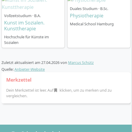
Studienablauf
Duales Studium · B.Sc.
Physiotherapie
Vollzeitstudium · B.A.
Das Studium ist als
Vollzeitstudium mit einer
Kunst im Sozialen.
Medical School Hamburg
Regelstudienzeit von sechs Semestern
(180 ECTS)
Kunsttherapie
konzipiert. Der Start ist jeweils zum
Wintersemester
Hochschule für Künste im
(1. Oktober)
möglich. Die Präsenzzeiten finden regulär
Sozialen
am
Campus Arts and Social Change
der MSH in
Hamburg-Harburg statt. Der Ablauf gliedert sich in
Zuletzt aktualisiert am
27.04.2026
von
Marcus Schütz
folgende Phasen:
Quelle:
Anbieter-Website
Grundlagensemester
– Einführung in
Merkzettel
musiktherapeutische Prinzipien, Musikpraxis,
Selbstreflexion und wissenschaftliches Arbeiten
Dein Merkzettel ist leer. Auf
klicken, um zu merken und zu
vergleichen.
Aufbausemester
– Vertiefung der medizinischen,
psychologischen sowie sozial- und
kulturwissenschaftlichen Inhalte, erste
Praxisprojekte
Praxisphasen
– Praktika in kooperierenden