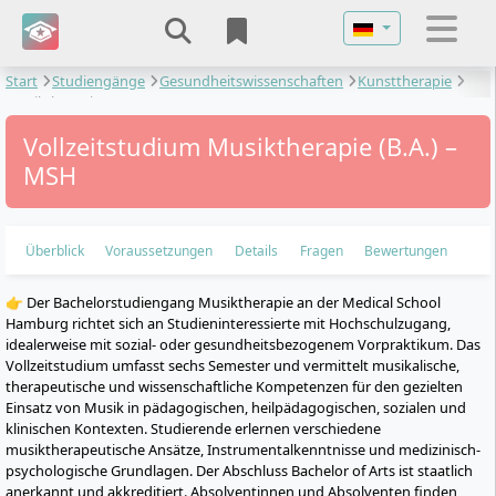
Sprache auswähl
Start
Studiengänge
Gesundheitswissenschaften
Kunsttherapie
Musiktherapie
Vollzeitstudium Musiktherapie (B.A.) –
MSH
Überblick
Voraussetzungen
Details
Fragen
Bewertungen
👉 Der Bachelorstudiengang Musiktherapie an der Medical School
Hamburg richtet sich an Studieninteressierte mit Hochschulzugang,
idealerweise mit sozial- oder gesundheitsbezogenem Vorpraktikum. Das
Vollzeitstudium umfasst sechs Semester und vermittelt musikalische,
therapeutische und wissenschaftliche Kompetenzen für den gezielten
Einsatz von Musik in pädagogischen, heilpädagogischen, sozialen und
klinischen Kontexten. Studierende erlernen verschiedene
musiktherapeutische Ansätze, Instrumentalkenntnisse und medizinisch-
psychologische Grundlagen. Der Abschluss Bachelor of Arts ist staatlich
anerkannt und akkreditiert. Absolventinnen und Absolventen finden