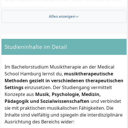
arbeiten möchten. Auch für Interessierte an
künstlerischen Therapieberufen, die wissenschaftlich
Alles anzeigen
fundierte und praxisnahe Ausbildung suchen, ist
dieser Studiengang bewusst konzipiert.
Studieninhalte im Detail
Welche Zulassungsvoraussetzungen gelten für das
Studium Musiktherapie?
Für die Aufnahme des Studiums benötigst du einen
Im Bachelorstudium Musiktherapie an der Medical
der folgenden Abschlüsse:
School Hamburg lernst du,
musiktherapeutische
Methoden gezielt in verschiedenen therapeutischen
Allgemeine Hochschulreife
(Abitur),
Settings
einzusetzen. Der Studiengang vermittelt
fachgebundene Hochschulreife
oder
Konzepte aus
Musik, Psychologie, Medizin,
Fachhochschulreife
gemäß § 37 HmbHG
Pädagogik und Sozialwissenschaften
und verbindet
Beruflich Qualifizierte
können über eine
sie mit praktischen musikalischen Fähigkeiten. Die
Eingangsprüfung gemäß § 38 HmbHG zugelassen
Inhalte sind vielfältig und spiegeln die interdisziplinäre
werden (Eingangsprüfungsordnung der MSH)
Ausrichtung des Bereichs wider:
Idealerweise ein
vierwöchiges Vorpraktikum
in