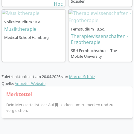
Sozialen
Berufsqualifikation. Das siebte Semester widmet sich
der Professionalisierung, einem Wahlbereich und
deiner Bachelorarbeit. Kleine Lerngruppen und das
Vollzeitstudium · B.A.
CORE-Prinzip (Competence-Oriented Research and
Musiktherapie
Fernstudium · B.Sc.
Education) fördern individuelles, praxisnahes und
Therapiewissenschaften -
Medical School Hamburg
eigenverantwortliches Lernen, verbunden mit
Ergotherapie
kontinuierlicher Selbstreflexion.
SRH Fernhochschule - The
Mobile University
Zuletzt aktualisiert am
20.04.2026
von
Marcus Schütz
Quelle:
In welchen Berufen arbeiten Absolventinnen
Anbieter-Website
und Absolventen der Musiktherapie?
Merkzettel
Dein Merkzettel ist leer. Auf
klicken, um zu merken und zu
vergleichen.
Absolventinnen und Absolventen des B.A.
Musiktherapie können in vielfältigen Bereichen tätig
werden. Typische Arbeitsfelder sind psychiatrische,