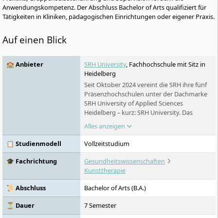
Anwendungskompetenz. Der Abschluss Bachelor of Arts qualifiziert für
Tätigkeiten in Kliniken, pädagogischen Einrichtungen oder eigener Praxis.
Auf einen Blick
🏫 Anbieter
SRH University
, Fachhochschule mit Sitz in
Heidelberg
Seit Oktober 2024 vereint die SRH ihre fünf
Präsenzhochschulen unter der Dachmarke
SRH University of Applied Sciences
Heidelberg – kurz: SRH University. Das
Ergebnis: eine der größten privaten
Alles anzeigen
Hochschulen Deutschlands mit 18
Studienstandorten, über 200 Bachelor-,
📋 Studienmodell
Vollzeitstudium
Master- und MBA-Programmen und dem
preisgekrönten CORE-Lehrkonzept.
🎓 Fachrichtung
Gesundheitswissenschaften
Studieren ohne NC, in kleinen Gruppen,
Kunsttherapie
praxisnah – auf Deutsch und auf Englisch.
📜 Abschluss
Bachelor of Arts (B.A.)
⏳ Dauer
7 Semester