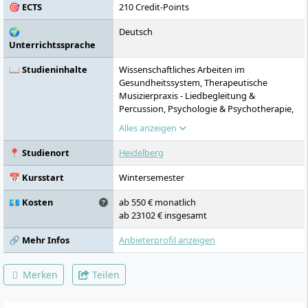
🎯 ECTS
210 Credit-Points
🌍
Deutsch
Unterrichtssprache
📖 Studieninhalte
Wissenschaftliches Arbeiten im
Gesundheitssystem, Therapeutische
Musizierpraxis - Liedbegleitung &
Percussion, Psychologie & Psychotherapie,
Musiktherapie im Einzelsetting,
Alles anzeigen
Therapeutische Musizierpraxis - Melodie &
Gehör, Musiktherapie im Gruppensetting,
📍 Studienort
Heidelberg
Klinische Projektphase, Therapeutische
Musizierpraxis - Improvisation,
📅 Kursstart
Wintersemester
Anwendungsfeld Neurologie,
Anwendungsfeld Psychatrie &
💶 Kosten
ab 550 € monatlich
Psychosomatik, Therapeutische
ab 23102 € insgesamt
Musizierpraxis - Ensemble, Musiktherapie in
der Geriatrie, Musiktherapie mit Kindern
🔗 Mehr Infos
Anbieterprofil anzeigen
und Jugendlichen, Musiktherapie mit
Menschen mit Behinderung,
Merken
Teilen
Wissenschaftliches Projekt, Klinische
Vertiefungsphase, Professionalisierung der
Musiktherapeut:innenrolle, Bachelor-Thesis,