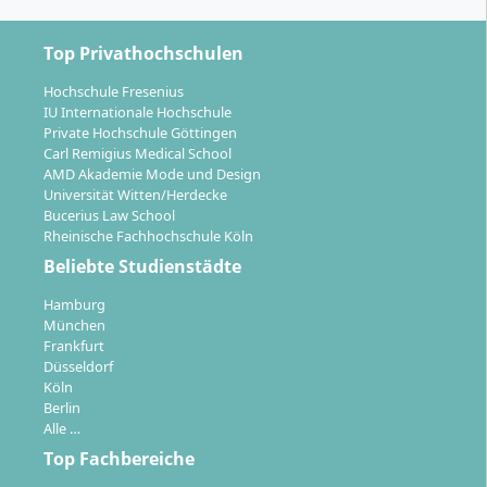
psychosomatische und psychotherapeutische Kliniken,
neurologische Fachkliniken, geriatrische
Top Privathochschulen
Einrichtungen, Einrichtungen für Menschen mit
Behinderung sowie onkologische Abteilungen und
Hochschule Fresenius
palliativmedizinische Zentren. Weitere
IU Internationale Hochschule
Einsatzmöglichkeiten bestehen an Musikschulen,
Private Hochschule Göttingen
Carl Remigius Medical School
Förderschulen, Kindergärten, in Einrichtungen der
AMD Akademie Mode und Design
beruflichen Rehabilitation und psychosozialen
Universität Witten/Herdecke
Beratungsstellen. Zudem ist der Schritt in die eigene
Bucerius Law School
Rheinische Fachhochschule Köln
musiktherapeutische Praxis möglich. Mit dem
Bachelorabschluss kannst du dich für weiterführende
Beliebte Studienstädte
Masterprogramme – etwa in Musiktherapie, Tanz- und
Hamburg
Bewegungstherapie, Soziale Arbeit oder
München
Neurorehabilitation – qualifizieren.
Frankfurt
Düsseldorf
Köln
Berlin
Alle …
Top Fachbereiche
Wo findet das Studium statt und wie ist das