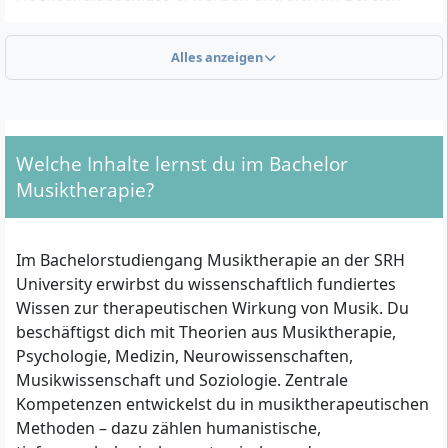
Musiktherapie spezialisieren möchten.
Alles anzeigen
Welche Zulassungsvoraussetzungen gelten für das
Studium Musiktherapie?
Für die Bewerbung benötigst du einen der folgenden
Welche Inhalte lernst du im Bachelor
Nachweise:
Musiktherapie?
allgemeine Hochschulreife (Abitur),
fachgebundene Hochschulreife oder
Im Bachelorstudiengang Musiktherapie an der SRH
Fachhochschulreife
University erwirbst du wissenschaftlich fundiertes
alternativ: eine mindestens zweijährige
Wissen zur therapeutischen Wirkung von Musik. Du
abgeschlossene Berufsausbildung sowie
beschäftigst dich mit Theorien aus Musiktherapie,
mindestens drei Jahre Berufserfahrung und
Psychologie, Medizin, Neurowissenschaften,
Bestehen einer Eignungsprüfung
Musikwissenschaft und Soziologie. Zentrale
für internationale Bewerberinnen und Bewerber:
Kompetenzen entwickelst du in musiktherapeutischen
Nachweis einer anerkannten
Methoden – dazu zählen humanistische,
Hochschulzugangsberechtigung und