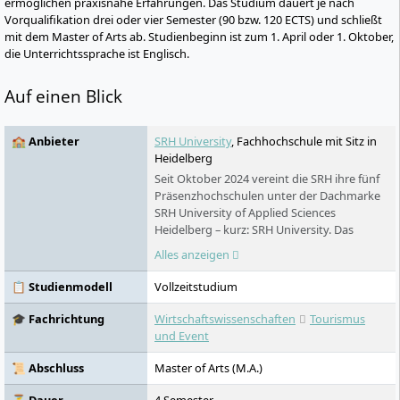
ermöglichen praxisnahe Erfahrungen. Das Studium dauert je nach
Vorqualifikation drei oder vier Semester (90 bzw. 120 ECTS) und schließt
mit dem Master of Arts ab. Studienbeginn ist zum 1. April oder 1. Oktober,
die Unterrichtssprache ist Englisch.
Auf einen Blick
🏫 Anbieter
SRH University
, Fachhochschule mit Sitz in
Heidelberg
Seit Oktober 2024 vereint die SRH ihre fünf
Präsenzhochschulen unter der Dachmarke
SRH University of Applied Sciences
Heidelberg – kurz: SRH University. Das
Ergebnis: eine der größten privaten
Alles anzeigen
Hochschulen Deutschlands mit 18
Studienstandorten, über 200 Bachelor-,
📋 Studienmodell
Vollzeitstudium
Master- und MBA-Programmen und dem
preisgekrönten CORE-Lehrkonzept.
🎓 Fachrichtung
Wirtschaftswissenschaften
Tourismus
Studieren ohne NC, in kleinen Gruppen,
und Event
praxisnah – auf Deutsch und auf Englisch.
📜 Abschluss
Master of Arts (M.A.)