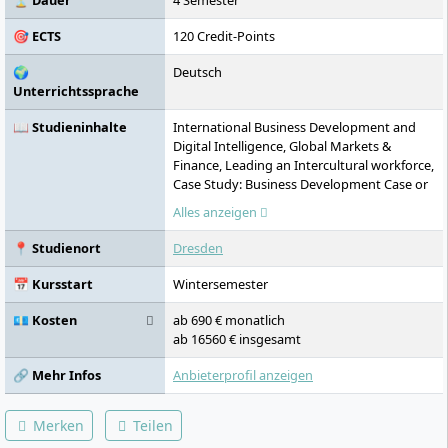
⏳ Dauer
4 Semester
🎯 ECTS
120 Credit-Points
🌍
Deutsch
Unterrichtssprache
📖 Studieninhalte
International Business Development and
Digital Intelligence, Global Markets &
Finance, Leading an Intercultural workforce,
Case Study: Business Development Case or
Leading Challenge, Contracting and
Alles anzeigen
Negotiations, Global Human Resource
Management, Hospitality Real Estate, Asset
📍 Studienort
Dresden
Management and Experience Design,
Strategic Hotel Distribution & Revenue
📅 Kursstart
Wintersemester
Management, Entrepreneurial Hotel
Management and New Work, Case study:
💶 Kosten
ab 690 € monatlich
Hospitality Industry Team Project,
ab 16560 € insgesamt
Corporate Governance and Business Ethics,
Research Methods, Analysing International
🔗 Mehr Infos
Anbieterprofil anzeigen
Business (online), Internship or Global
Study Semester, Master's Thesis 2
Merken
Teilen