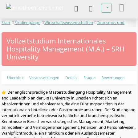
Sprache auswä
Start
Studiengänge
Wirtschaftswissenschaften
Tourismus und
Event
Internationales Hospitality Management
Vollzeitstudium Internationales
Hospitality Management (M.A.) – SRH
University
Überblick
Voraussetzungen
Details
Fragen
Bewertungen
👉 Der englischsprachige Masterstudiengang Hospitality Management
and Leadership an der SRH University in Dresden richtet sich an
Absolventinnen und Absolventen, die eine Führungsposition in der
internationalen Hotellerie oder Gastronomie anstreben. Der Studiengang
vermittelt vertiefte betriebswirtschaftliche und branchenspezifische
Kenntnisse in Bereichen wie strategisches Management, Marketing,
Immobilien- und Vermögensmanagement, Finanzen und Personalwesen.
Wahlpflichtmodule, ein Praktikum oder ein Auslandssemester