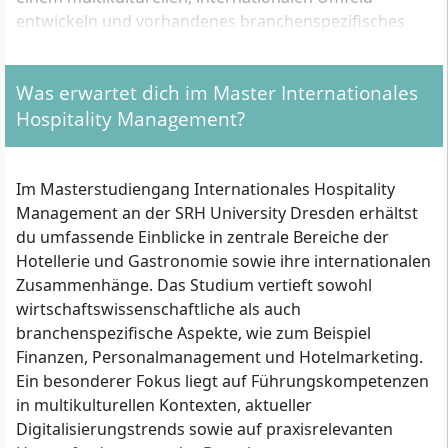
entwickeln und vorhandenes branchenspezifisches
Wissen vertiefen möchten. Auch für Interessierte, die
nach ihrem Studium eine akademische Laufbahn im
Was erwartet dich im Master Internationales
Bereich Tourismus, Hospitality oder Betriebswirtschaft
Hospitality Management?
einschlagen möchten, bietet dieses Masterprogramm
eine solide Grundlage.
Im Masterstudiengang Internationales Hospitality
Zulassungsvoraussetzungen im Detail
Management an der SRH University Dresden erhältst
du umfassende Einblicke in zentrale Bereiche der
Die formalen Zugangsvoraussetzungen richten sich
Hotellerie und Gastronomie sowie ihre internationalen
nach der gewünschten Studienvariante:
Zusammenhänge. Das Studium vertieft sowohl
wirtschaftswissenschaftliche als auch
Für die 120-ECTS-Variante (4 Semester):
branchenspezifische Aspekte, wie zum Beispiel
Bachelor-Zeugnis und vollständiges Transcript
Finanzen, Personalmanagement und Hotelmarketing.
Ein besonderer Fokus liegt auf Führungskompetenzen
in multikulturellen Kontexten, aktueller
Abgeschlossenes, mindestens 3-jähriges
Digitalisierungstrends sowie auf praxisrelevanten
Studium im Bereich Hotel-/Hospitality-