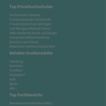
Praxisbezug herzustellen.
Top Privathochschulen
Individuelle Spezialisierung: Drei von fünf
Wahlmodulen kannst du nach deinen Interessen
Hochschule Fresenius
wählen.
IU Internationale Hochschule
Private Hochschule Göttingen
Studienverlaufsplan zur Orientierung und Planung
Carl Remigius Medical School
verfügbar.
AMD Akademie Mode und Design
Universität Witten/Herdecke
Du erhältst durchgehend Betreuung durch
Bucerius Law School
Studycoaches und Dozierende sowie Zugang zu
Rheinische Fachhochschule Köln
digitalen Bibliotheken und Fachportalen.
Beliebte Studienstädte
Hamburg
München
Frankfurt
Düsseldorf
Karrierechancen & Berufsmöglichkeiten nach
Köln
Berlin
dem Bachelor Personalmanagement
Alle …
Top Fachbereiche
Der Abschluss qualifiziert dich für ein breites
Betriebswirtschaftslehre (BWL)