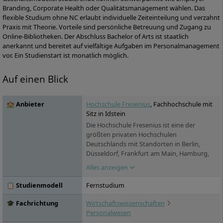
Branding, Corporate Health oder Qualitätsmanagement wählen. Das
flexible Studium ohne NC erlaubt individuelle Zeiteinteilung und verzahnt
Praxis mit Theorie. Vorteile sind persönliche Betreuung und Zugang zu
Online-Bibliotheken. Der Abschluss Bachelor of Arts ist staatlich
anerkannt und bereitet auf vielfältige Aufgaben im Personalmanagement
vor. Ein Studienstart ist monatlich möglich.
Auf einen Blick
🏫 Anbieter
Hochschule Fresenius
, Fachhochschule mit
Sitz in Idstein
Die Hochschule Fresenius ist eine der
größten privaten Hochschulen
Deutschlands mit Standorten in Berlin,
Düsseldorf, Frankfurt am Main, Hamburg,
Idstein, Köln, München und Wiesbaden. In
Alles anzeigen
den Bereichen Chemie & Biologie,
Wirtschaft & Medien, Gesundheit & Soziales
📋 Studienmodell
Fernstudium
und Design bietet sie praxisorientierte
Bachelor- und Masterstudiengänge sowie
🎓 Fachrichtung
Wirtschaftswissenschaften
Aus- und Weiterbildungen an. Ein Studium
Personalwesen
ist in Vollzeit, berufsbegleitend und im