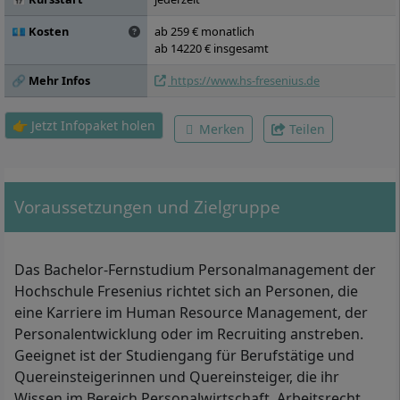
Transformation und Geschäftsmodelle,
Agile Arbeitsmodelle, Nachhaltiges HR
💶 Kosten
ab 259 € monatlich
Management), Personalmanagement
ab 14220 € insgesamt
(Personalwirtschaft, Strategisches und
🔗 Mehr Infos
https://www.hs-fresenius.de
Operatives Personalmanagement, Change
Management, Digital leadership,
Personalberatung, Grundlagen Coaching),
👉 Jetzt Infopaket holen
Merken
Teilen
Personalpsychologie (Personalführung,
Teamwork, Personaldiagnostik,
Personalentwicklung, Angewandte
Personalpsychologie)
Voraussetzungen und Zielgruppe
Das Bachelor-Fernstudium Personalmanagement der
Hochschule Fresenius richtet sich an Personen, die
eine Karriere im Human Resource Management, der
Personalentwicklung oder im Recruiting anstreben.
Geeignet ist der Studiengang für Berufstätige und
Quereinsteigerinnen und Quereinsteiger, die ihr
Wissen im Bereich Personalwirtschaft, Arbeitsrecht