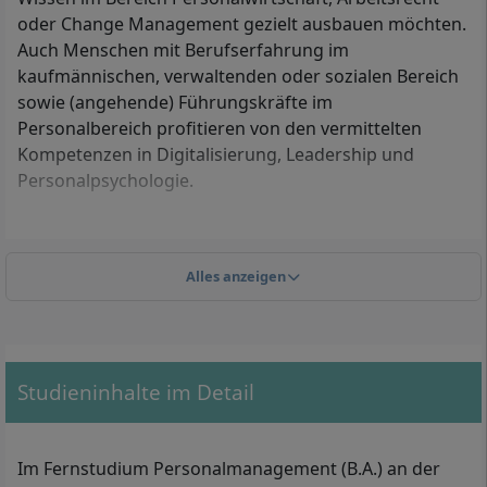
oder Change Management gezielt ausbauen möchten.
Auch Menschen mit Berufserfahrung im
kaufmännischen, verwaltenden oder sozialen Bereich
sowie (angehende) Führungskräfte im
Personalbereich profitieren von den vermittelten
Kompetenzen in Digitalisierung, Leadership und
Personalpsychologie.
Welche Zugangsvoraussetzungen musst du
erfüllen?
Alles anzeigen
Der Zugang zum Fernstudium Personalmanagement,
B.A. ist auf mehreren Wegen möglich:
Studieninhalte im Detail
Mit Abitur:
Allgemeine Hochschulreife (Abitur)
berechtigt dich zur direkten Einschreibung.
Mit Fachhochschulreife:
Fachhochschulreife oder
Im Fernstudium Personalmanagement (B.A.) an der
fachgebundene Hochschulreife berechtigen zum