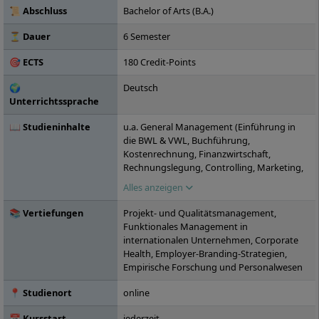
Fernstudium möglich.
📜 Abschluss
Bachelor of Arts (B.A.)
⏳ Dauer
6 Semester
🎯 ECTS
180 Credit-Points
🌍
Deutsch
Unterrichtssprache
📖 Studieninhalte
u.a. General Management (Einführung in
die BWL & VWL, Buchführung,
Kostenrechnung, Finanzwirtschaft,
Rechnungslegung, Controlling, Marketing,
Marktforschung, Online-Business, Online-
Alles anzeigen
Marketing, Public Relations, CSR und
Nachhaltige Unternehmensführung,
📚 Vertiefungen
Projekt- und Qualitätsmanagement,
Internationale Unternehmensführung),
Funktionales Management in
Recht (Bürgerliches Recht, Handels-,
internationalen Unternehmen, Corporate
Gesellschafts- und Arbeitsrecht),
Health, Employer-Branding-Strategien,
Professionalisierung (Selbstorganisiertes-
Empirische Forschung und Personalwesen
und Wissenschaftliches Lernen,
Kommunikation, Präsentation, Business
📍 Studienort
online
Language Issues, Intercultural
Competence), Digitalisierung (Digitale
📅 Kursstart
jederzeit