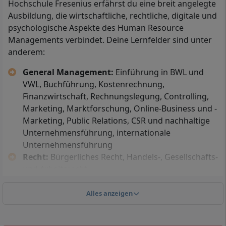
Hochschule Fresenius erfährst du eine breit angelegte
Studium entsprechend der jeweiligen
Ausbildung, die wirtschaftliche, rechtliche, digitale und
Fachrichtung.
psychologische Aspekte des Human Resource
Mit Berufsausbildung:
Eine abgeschlossene,
Managements verbindet. Deine Lernfelder sind unter
mindestens 2-jährige anerkannte
anderem:
Berufsausbildung plus mindestens 2 Jahre
hauptberufliche Tätigkeit im fachlich verwandten
General Management:
Einführung in BWL und
Bereich. Zusätzlich ist eine fachgebundene
VWL, Buchführung, Kostenrechnung,
Hochschulzugangsprüfung erforderlich.
Finanzwirtschaft, Rechnungslegung, Controlling,
Mit Aufstiegsfortbildung:
Meisterprüfung oder
Marketing, Marktforschung, Online-Business und -
eine vergleichbare Aufstiegsfortbildung mit
Marketing, Public Relations, CSR und nachhaltige
mindestens 400 Unterrichtsstunden (zum Beispiel
Unternehmensführung, internationale
Fachwirt/in oder Techniker/in). Auch hier ist eine
Unternehmensführung
fachgebundene Hochschulzugangsprüfung nötig.
Recht:
Bürgerliches Recht, Handels-, Gesellschafts-
Mit mittlerem Bildungsabschluss und 3-jähriger
und Arbeitsrecht
Berufsausbildung:
Abschlussnote 2,5 oder besser
Professionalisierung:
Selbstorganisiertes und
berechtigt zur Studienvereinbarung; bei einer
wissenschaftliches Lernen, Kommunikation,
Alles anzeigen
schlechteren Note ist zusätzlich die
Präsentation, Business Language Issues,
fachgebundene Hochschulzugangsprüfung
Intercultural Competence
abzulegen. Außerdem müssen im 1. Semester