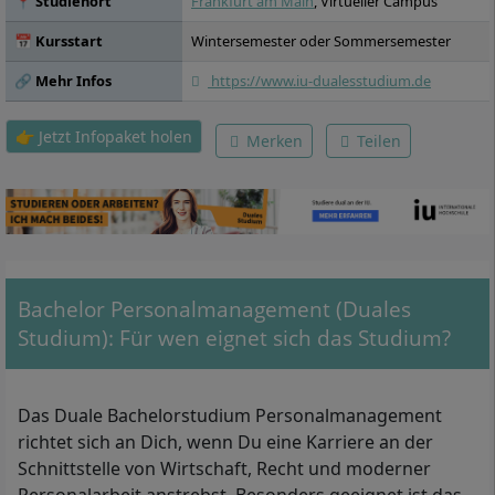
📍 Studienort
Frankfurt am Main
, Virtueller Campus
Kollaboratives Arbeiten, Leadership 4.0,
Personalcontrolling und Payroll, Seminar:
📅 Kursstart
Wintersemester oder Sommersemester
Aktuelle Themen im Personalmanagement,
Praxisprojekt: Agiles Projektmanagement,
🔗 Mehr Infos
https://www.iu-dualesstudium.de
Praxisprojekt: New Work, Praxisprojekt:
Organisationsentwicklung, Praxisprojekt:
👉 Jetzt Infopaket holen
Merken
Teilen
Personalauswahl, Praxisprojekt:
Personalbindung, Praxisprojekt: Trends im
Recruiting, Praxisprojekt: KI-Exzellenz mit
kreativen Prompt-Techniken,
Praxisreflexion 1: Human Resources,
Praxisreflexion 2: Human Resources,
Praxisreflexion 3: Human Resources,
Praxisreflexion 4: Human Resources,
Bachelor Personalmanagement (Duales
Praxisreflexion 5: Human Resources,
Praxisreflexion 6: Human Resources,
Studium): Für wen eignet sich das Studium?
Praxisreflexion 7: Human Resources,
Bachelorarbeit, Kolloquium
Das Duale Bachelorstudium Personalmanagement
richtet sich an Dich, wenn Du eine Karriere an der
Schnittstelle von Wirtschaft, Recht und moderner