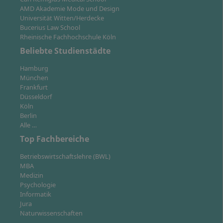
und Positionen im Personalbereich qualifiziert. Der
AMD Akademie Mode und Design
Studiengang bereitet Dich gezielt auf die
Universität Witten/Herdecke
Anforderungen eines modernen Arbeitsmarktes vor.
Bucerius Law School
Rheinische Fachhochschule Köln
Human Resources Managerin/Human
Beliebte Studienstädte
Resources Manager:
Verantwortlich für das
gesamte Personalmanagement, von der
Hamburg
München
Rekrutierung bis zur Entwicklung von
Frankfurt
Mitarbeiterinnen und Mitarbeitern, Durchführung
Düsseldorf
von Jahresgesprächen und Trainingsplanung.
Köln
Berlin
Employer Branding
Alle …
Specialist/Personalmarketing:
Arbeit an der
Top Fachbereiche
Arbeitgeberattraktivität, Entwicklung von
Maßnahmen für Personalgewinnung und
Betriebswirtschaftslehre (BWL)
Mitarbeiterbindung.
MBA
Medizin
Change Managerin/Change Manager:
Psychologie
Begleitung und Steuerung von
Informatik
Veränderungsprozessen (z. B. Digitalisierung,
Jura
Einführung neuer Software, Reorganisation) im
Naturwissenschaften