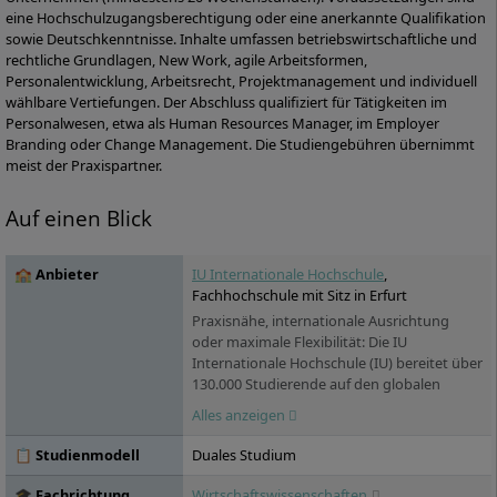
eine Hochschulzugangsberechtigung oder eine anerkannte Qualifikation
sowie Deutschkenntnisse. Inhalte umfassen betriebswirtschaftliche und
rechtliche Grundlagen, New Work, agile Arbeitsformen,
Personalentwicklung, Arbeitsrecht, Projektmanagement und individuell
wählbare Vertiefungen. Der Abschluss qualifiziert für Tätigkeiten im
Personalwesen, etwa als Human Resources Manager, im Employer
Branding oder Change Management. Die Studiengebühren übernimmt
meist der Praxispartner.
Auf einen Blick
🏫 Anbieter
IU Internationale Hochschule
,
Fachhochschule mit Sitz in Erfurt
Praxisnähe, internationale Ausrichtung
oder maximale Flexibilität: Die IU
Internationale Hochschule (IU) bereitet über
130.000 Studierende auf den globalen
Arbeitsmarkt vor. Sie versammelt unter
Alles anzeigen
ihrem Dach über 100 Studienprogramme,
die in zwei voneinander unabhängigen
📋 Studienmodell
Duales Studium
Hochschulbereichen angeboten werden:
das IU Duale Studium sowie das IU
🎓 Fachrichtung
Wirtschaftswissenschaften