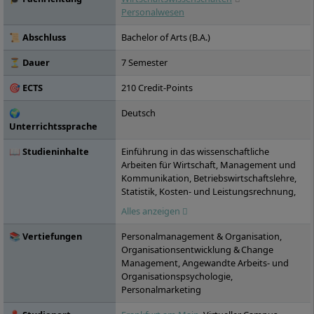
Fernstudium. Die IU bietet den
Personalwesen
Studierenden ein Netzwerk von
renommierten Praxispartnern in die
📜 Abschluss
Bachelor of Arts (B.A.)
Wirtschaft: über 15.000 Unternehmen
haben bereits erfolgreich mit der IU
⏳ Dauer
7 Semester
kooperiert, darunter die ZURICH
🎯 ECTS
210 Credit-Points
Versicherungen oder Motel One. Die IU, die
2000 gegründet wurde, ist inzwischen in 25
🌍
Deutsch
Städten in Deutschland vertreten.
Unterrichtssprache
📖 Studieninhalte
Einführung in das wissenschaftliche
Arbeiten für Wirtschaft, Management und
Kommunikation, Betriebswirtschaftslehre,
Statistik, Kosten- und Leistungsrechnung,
Managerial Economics, Arbeitsrecht I:
Alles anzeigen
Begründung des Arbeitsverhältnisses,
Arbeitsrecht II: Leistungsstörungen und
📚 Vertiefungen
Personalmanagement & Organisation,
Beendigung des Arbeitsverhältnisses,
Organisationsentwicklung & Change
Personalwesen, Personalmarketing und -
Management, Angewandte Arbeits- und
entwicklung, Empowermentorientierte
Organisationspsychologie,
Personalbindung, Internationales
Personalmarketing
Personalmanagement, Grundlagen der
Arbeits- und Organisationspsychologie,