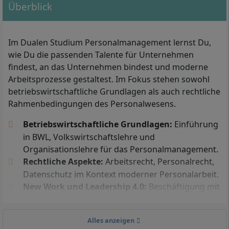
Überblick
entsprechender gleichwertiger Abschluss
(z. B. fachgebundene Hochschulreife)
Zugang ohne Abitur:
Im Dualen Studium Personalmanagement lernst Du,
Du kannst auch zugelassen werden, wenn Du
wie Du die passenden Talente für Unternehmen
einen Meisterabschluss, eine
findest, an das Unternehmen bindest und moderne
Aufstiegsfortbildung (z. B. als Fachwirtin oder
Arbeitsprozesse gestaltest. Im Fokus stehen sowohl
Fachwirt, Technikerin oder Techniker) oder
betriebswirtschaftliche Grundlagen als auch rechtliche
eine abgeschlossene Berufsausbildung mit
Rahmenbedingungen des Personalwesens.
mind. 2 Jahren Berufserfahrung vorweist.
Betriebswirtschaftliche Grundlagen:
Einführung
Praxispartner:
in BWL, Volkswirtschaftslehre und
Organisationslehre für das Personalmanagement.
Für die Immatrikulation ist ein Arbeitsvertrag
Rechtliche Aspekte:
Arbeitsrecht, Personalrecht,
(mind. 20 Wochenstunden) mit einem
Datenschutz im Kontext moderner Personalarbeit.
passenden Praxisunternehmen erforderlich,
New Work und Leadership 4.0:
Beschäftigung mit
da Theorie und Praxis im dualen System eng
agilen Arbeits- und Organisationsformen,
verzahnt sind.
Leadership-Prinzipien der Zukunft und digitalem
Starttermine:
Alles anzeigen
Wandel im HR-Bereich.