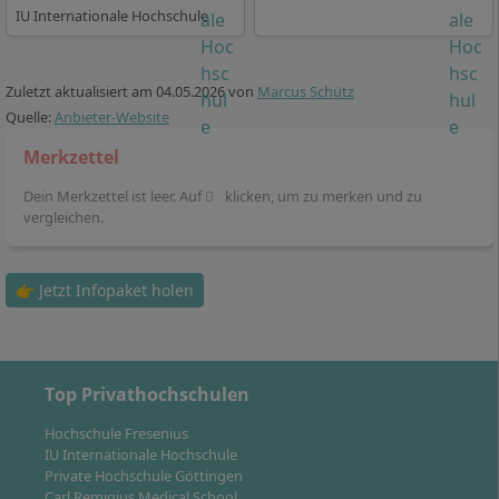
regelmäßige virtuelle
IU Internationale Hochschule
Begleitveranstaltungen
Praxisintegration:
Parallel zum Studium arbeitest
Zuletzt aktualisiert am
04.05.2026
von
Marcus Schütz
Du für 20 Stunden pro Woche bei einem
Quelle:
Anbieter-Website
Praxispartner und sammelst umfassende
Berufserfahrung.
Merkzettel
Studienbeginn:
Es gibt zwei Studienstarts pro Jahr
Dein Merkzettel ist leer. Auf
klicken, um zu merken und zu
(April, Oktober), sodass Du flexibel starten kannst.
vergleichen.
👉 Jetzt Infopaket holen
Deine Karriereaussichten nach dem Dualen
Studium Personalmanagement
Top Privathochschulen
Hochschule Fresenius
Nach dem Abschluss des Bachelors im Dualen Studium
IU Internationale Hochschule
Personalmanagement bist Du für vielfältige Aufgaben
Private Hochschule Göttingen
Carl Remigius Medical School