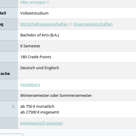
Alles anzeigen
ell
Vollzeitstudium
ng
Wirtschaftswissenschaften
Finanzwissenschaften
Bachelor of Arts (B.A.)
6 Semester
180 Credit-Points
Deutsch und Englisch
rache
Heidelberg
Wintersemester oder Sommersemester
ab 750 € monatlich
ab 27500 € insgesamt
Anbieterprofil anzeigen