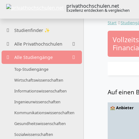
privathochschulen.net
Exzellenz entdecken & vergleichen
Start
Studieng
Studienfinder ✨
Vollzeit
Alle Privathochschulen
Financi
Alle Studiengänge
Top-Studiengänge
Wirtschaftswissenschaften
Auf einen B
Informationswissenschaften
Ingenieurwissenschaften
🏫 Anbieter
Kommunikationswissenschaften
Gesundheitswissenschaften
Sozialwissenschaften