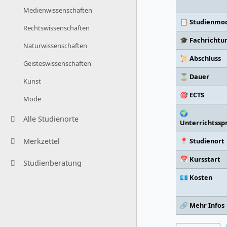
Medienwissenschaften
📋 Studienmod
Rechtswissenschaften
🎓 Fachrichtu
Naturwissenschaften
📜 Abschluss
Geisteswissenschaften
⏳ Dauer
Kunst
🎯 ECTS
Mode
🌍
Alle Studienorte
Unterrichtssp
Merkzettel
📍 Studienort
📅 Kursstart
Studienberatung
💶 Kosten
🔗 Mehr Infos