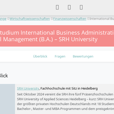
änge
Wirtschaftswissenschaften
Finanzwissenschaften
International B
studium International Business Administrati
al Management (B.A.) – SRH University
Überblick
Fragen
Bewertungen
lick
SRH University
, Fachhochschule mit Sitz in Heidelberg
Seit Oktober 2024 vereint die SRH ihre fünf Präsenzhochschule
SRH University of Applied Sciences Heidelberg – kurz: SRH Univers
der größten privaten Hochschulen Deutschlands mit 18 Studien
Bachelor-, Master- und MBA-Programmen und dem preisgekrön
Studieren ohne NC, in kleinen Gruppen, praxisnah – auf Deutsch