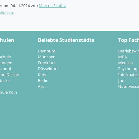
ert am
04.11.2024
von
Marcus Schütz
-Website
chulen
Beliebte Studienstädte
Top Fac
Hamburg
Betriebswir
schule
München
MBA
ttingen
Frankfurt
Medizin
School
Düsseldorf
Psychologi
nd Design
Köln
Informatik
decke
Berlin
Jura
Alle …
Naturwisse
hule Köln