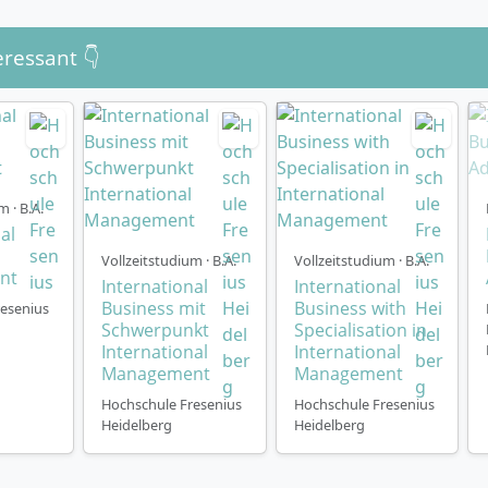
eressant 👇
m · B.A.
al
Vollzeitstudium · B.A.
Vollzeitstudium · B.A.
nt
International
International
Business mit
Business with
esenius
Schwerpunkt
Specialisation in
International
International
Management
Management
Hochschule Fresenius
Hochschule Fresenius
Heidelberg
Heidelberg