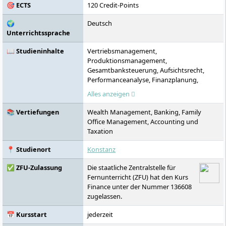
🎯 ECTS
120 Credit-Points
🌍
Deutsch
Unterrichtssprache
📖 Studieninhalte
Vertriebsmanagement,
Produktionsmanagement,
Gesamtbanksteuerung, Aufsichtsrecht,
Performanceanalyse, Finanzplanung,
Nachfolgeplanung, Private Equity,
Alles anzeigen
Hedgefonds, Internationale
Rechnungslegung, Steuerrecht
📚 Vertiefungen
Wealth Management, Banking, Family
Office Management, Accounting und
Taxation
📍 Studienort
Konstanz
✅ ZFU-Zulassung
Die staatliche Zentralstelle für
Fernunterricht (ZFU) hat den Kurs
Finance unter der Nummer 136608
zugelassen.
📅 Kursstart
jederzeit