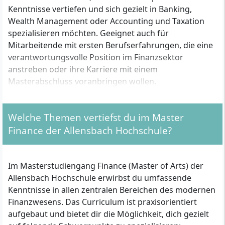
Kenntnisse vertiefen und sich gezielt in Banking,
Wealth Management oder Accounting und Taxation
spezialisieren möchten. Geeignet auch für
Mitarbeitende mit ersten Berufserfahrungen, die eine
verantwortungsvolle Position im Finanzsektor
anstreben oder ihre Karriere mit einem
Masterabschluss voranbringen wollen.
Welche Themen vertiefst du im Master
Welche formalen Zulassungsvoraussetzungen
musst du erfüllen?
Finance der Allensbach Hochschule?
Für die Zulassung zum Master Finance benötigst du
einen ersten berufsqualifizierenden
Im Masterstudiengang Finance (Master of Arts) der
Hochschulabschluss, z. B. einen Bachelor, Diplom oder
Allensbach Hochschule erwirbst du umfassende
ein gleichwertiges Examen. Einschlägige
Kenntnisse in allen zentralen Bereichen des modernen
Studienrichtungen wie Betriebswirtschaftslehre,
Finanzwesens. Das Curriculum ist praxisorientiert
Volkswirtschaftslehre, Wirtschaftsrecht oder
aufgebaut und bietet dir die Möglichkeit, dich gezielt
Finanzwesen werden vorausgesetzt. Der Umfang