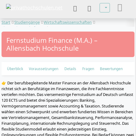
Sprache auswä
Start
Studiengänge
Wirtschaftswissenschaften
Finanzwissenschaften
Finance
Fernstudium Finance (M.A.) –
Allensbach Hochschule
Überblick
Voraussetzungen
Details
Fragen
Bewertungen
👉 Der berufsbegleitende Master Finance an der Allensbach Hochschule
richtet sich an Berufstätige im Finanzwesen, die ihre Fachkenntnisse
vertiefen möchten. Das viersemestrige Fernstudium auf Deutsch umfasst
120 ECTS und bietet drei Spezialisierungen: Banking,
Vermögensmanagement sowie Accounting & Taxation. Studierende
wählen einen Schwerpunkt und erwerben fundiertes Wissen in Bereichen
wie Vertriebsmanagement, Gesamtbanksteuerung, Performanceanalyse,
Finanzplanung, internationale Rechnungslegung und Steuerrecht. Das
flexible Studienmodell erlaubt einen jederzeitigen Einstieg,
Onlinevorlesungen und flexible Prüfungstermine. Bei Bedarf können zwei