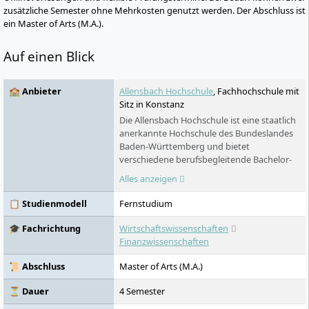
zusätzliche Semester ohne Mehrkosten genutzt werden. Der Abschluss ist
ein Master of Arts (M.A.).
Auf einen Blick
🏫 Anbieter
Allensbach Hochschule
, Fachhochschule mit
Sitz in Konstanz
Die Allensbach Hochschule ist eine staatlich
anerkannte Hochschule des Bundeslandes
Baden-Württemberg und bietet
verschiedene berufsbegleitende Bachelor-
und Masterprogramme im Bereich der
Alles anzeigen
Wirtschaftswissenschaften an. Die
Masterprogramme der Allensbach
📋 Studienmodell
Fernstudium
Hochschule sind durch die
Akkreditierungsagentur ACQUIN
🎓 Fachrichtung
Wirtschaftswissenschaften
akkreditiert und als Fernstudiengänge
Finanzwissenschaften
konzipiert. Der Bachelorstudiengang wird
durch die Akkreditierungsagentur ZeVA
📜 Abschluss
Master of Arts (M.A.)
akkreditiert und als Online-
Fernstudiengang angeboten.
⏳ Dauer
4 Semester