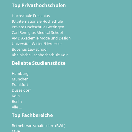
individuelle Betreuung auch außerhalb klassischer
Top Privathochschulen
Sprechzeiten
Prüfungen: Prüfungsleistungen werden flexibel
Hochschule Fresenius
IU Internationale Hochschule
absolviert, die Prüfungstermine können nach
Private Hochschule Göttingen
individuellen Bedürfnissen gewählt werden
Carl Remigius Medical School
AMD Akademie Mode und Design
Universität Witten/Herdecke
Bucerius Law School
Rheinische Fachhochschule Köln
Beliebte Studienstädte
Welche Karriereaussichten eröffnen sich
nach dem Master Finance?
Hamburg
München
Frankfurt
Düsseldorf
Der Master Finance qualifiziert dich für anspruchsvolle
Köln
Fach- und Führungsaufgaben im gesamten
Berlin
Alle …
Finanzsektor. Durch die Wahl einer
Vertiefungsrichtung kannst du dich gezielt auf
Top Fachbereiche
bestimmte Tätigkeitsfelder vorbereiten:
Betriebswirtschaftslehre (BWL)
MBA