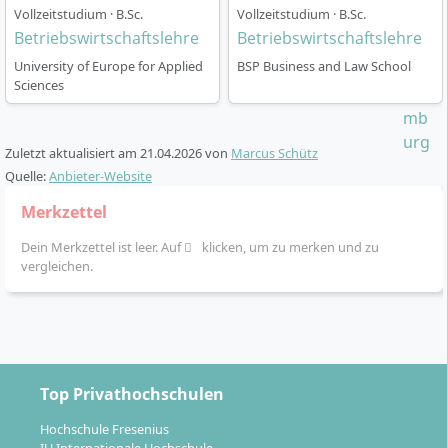
Vollzeitstudium · B.Sc.
von theoretischem Wissen und praktischer
Vollzeitstudium · B.Sc.
Betriebswirtschaftslehre
Betriebswirtschaftslehre
Anwendung durch Fallstudien und Gruppenarbeit
bereitet dich gezielt auf Herausforderungen im
University of Europe for Applied
BSP Business and Law School
Sciences
Berufsalltag vor.
Zuletzt aktualisiert am
21.04.2026
von
Marcus Schütz
Quelle:
Anbieter-Website
Wie läuft das berufsbegleitende Studium in
Merkzettel
Hameln ab?
Dein Merkzettel ist leer. Auf
klicken, um zu merken und zu
vergleichen.
Das Studienmodell basiert auf einem Blended-
Learning-Ansatz und ermöglicht dir die flexible
Verbindung von Beruf und Studium. Der Ablauf ist wie
folgt organisiert:
Top Privathochschulen
Sechs Semester Studiendauer mit Studienstart im
Hochschule Fresenius
September