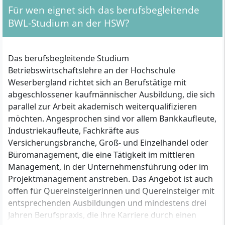
Angewandtes Projektmanagement I,
Für wen eignet sich das berufsbegleitende
Angewandtes Projektmanagement II, Data
Analytics I, Data Analytics II, Marketing I,
BWL-Studium an der HSW?
Marketing II
Das berufsbegleitende Studium
Betriebswirtschaftslehre an der Hochschule
Weserbergland richtet sich an Berufstätige mit
abgeschlossener kaufmännischer Ausbildung, die sich
parallel zur Arbeit akademisch weiterqualifizieren
möchten. Angesprochen sind vor allem Bankkaufleute,
Industriekaufleute, Fachkräfte aus
Versicherungsbranche, Groß- und Einzelhandel oder
Büromanagement, die eine Tätigkeit im mittleren
Management, in der Unternehmensführung oder im
Projektmanagement anstreben. Das Angebot ist auch
offen für Quereinsteigerinnen und Quereinsteiger mit
entsprechenden Ausbildungen und mindestens drei
Jahren Berufspraxis, die ihre Karriere durch einen