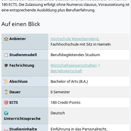
180 ECTS. Die Zulassung erfolgt ohne Numerus clausus, Voraussetzung ist
eine entsprechende Ausbildung plus Berufserfahrung.
Auf einen Blick
🏫 Anbieter
Hochschule Weserbergland
,
Fachhochschule mit Sitz in Hameln
📋 Studienmodell
Berufsbegleitendes Studium
🎓 Fachrichtung
Wirtschaftswissenschaften
Betriebswirtschaft
📜 Abschluss
Bachelor of Arts (B.A.)
⏳ Dauer
6 Semester
🎯 ECTS
180 Credit-Points
🌍
Deutsch
Unterrichtssprache
📖 Studieninhalte
Einführung in das Personalrecht,