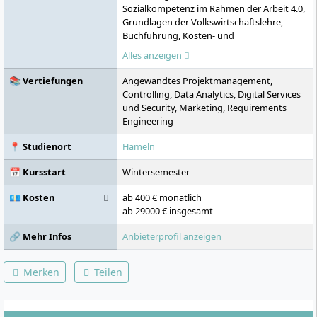
Sozialkompetenz im Rahmen der Arbeit 4.0,
Grundlagen der Volkswirtschaftslehre,
Buchführung, Kosten- und
Leistungsrechnung, Lern-, Methoden- und
Alles anzeigen
Personalkompetenz, Methodik I: Wiss.
Arbeiten, Einführung in die BWL und das
📚 Vertiefungen
Angewandtes Projektmanagement,
Personalmanagement, Bilanzierung,
Controlling, Data Analytics, Digital Services
Finanzwirtschaft, Grundlagen der Digitalen
und Security, Marketing, Requirements
Transformation, Mathematik/Statistik, New
Engineering
Work: Arbeiten und Lernen im Wandel,
Methodik II: Qualitative empirische
📍 Studienort
Hameln
Sozialforschung, Marketing,
Innovationsmanagement, Digital
📅 Kursstart
Wintersemester
Entrepreneurship, Strategische
Unternehmensführung und digitale
💶 Kosten
ab 400 € monatlich
Geschäftsmodelle, Projektmanagement,
ab 29000 € insgesamt
Methodik III: Quantitative empirische
🔗 Mehr Infos
Anbieterprofil anzeigen
Sozialforschung, Grundlagen des
bürgerlichen Rechts, Bachelorthesis und
Kolloquium, Controlling I, Controlling II,
Merken
Teilen
Digital Services und Security I, Digital
Services und Security II, Requirements
Engineering I, Requirements Engineering II,