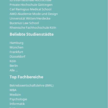
IU Internationale Hochschule
Studienmodell als Mix aus betreutem
Private Hochschule Göttingen
Carl Remigius Medical School
Selbststudium, Präsenzterminen an der
AMD Akademie Mode und Design
Hochschule in Hameln und virtuellen
Universität Witten/Herdecke
Veranstaltungen
Bucerius Law School
Präsenzphasen finden etwa alle drei bis vier
Rheinische Fachhochschule Köln
Wochen für jeweils einen Freitagnachmittag und
Beliebte Studienstädte
einen Samstag statt
Hamburg
Zwischen den Präsenzterminen arbeitest du
München
eigenständig im Selbststudium
Frankfurt
Düsseldorf
Ergänzende Online-Veranstaltungen bieten die
Köln
Möglichkeit zu Rückfragen, Diskussionen und
Berlin
Lerngruppenarbeit
Alle …
Die Termine werden frühzeitig veröffentlicht,
Top Fachbereiche
sodass eine gute Planbarkeit mit dem Beruf
Betriebswirtschaftslehre (BWL)
sichergestellt ist
MBA
Medizin
Das Studium schließt mit einer Bachelorarbeit und
Psychologie
einem Kolloquium ab. Über ein individuelles
Informatik
Anrechnungsverfahren werden Vorleistungen aus