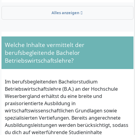
anerkannten Bachelorabschluss professionalisieren
wollen.
Alles anzeigen
Welche formalen Zulassungsvoraussetzungen
musst du erfüllen?
Welche Inhalte vermittelt der
Für die Aufnahme in das berufsbegleitende
berufsbegleitende Bachelor
Bachelorstudium Betriebswirtschaftslehre (B. A.) an
Betriebswirtschaftslehre?
der HSW gelten folgende Zugangswege:
Allgemeine Hochschulreife (Abitur) oder
Im berufsbegleitenden Bachelorstudium
Fachhochschulreife oder
Betriebswirtschaftslehre (B.A.) an der Hochschule
Abgeschlossene IHK-Ausbildung in einem der
Weserbergland erhältst du eine breite und
anerkannten kaufmännischen Berufe
UND
praxisorientierte Ausbildung in
mindestens drei Jahre Berufserfahrung im
wirtschaftswissenschaftlichen Grundlagen sowie
Anschluss an diese Ausbildung.
spezialisierten Vertiefungen. Bereits angerechnete
Als IHK-Ausbildungsberufe gelten z. B.:
Ausbildungsleistungen werden berücksichtigt, sodass
du dich auf weiterführende Studieninhalte