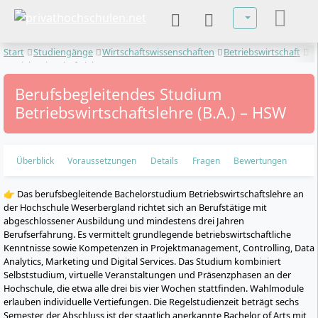
Sprache auswä
Start
Studiengänge
Wirtschaftswissenschaften
Betriebswirtschaft
Betriebswirtschaftslehre
Berufsbegleitendes Studium
Betriebswirtschaftslehre (B.A.) – HSW
Überblick
Voraussetzungen
Details
Fragen
Bewertungen
👉 Das berufsbegleitende Bachelorstudium Betriebswirtschaftslehre an
der Hochschule Weserbergland richtet sich an Berufstätige mit
abgeschlossener Ausbildung und mindestens drei Jahren
Berufserfahrung. Es vermittelt grundlegende betriebswirtschaftliche
Kenntnisse sowie Kompetenzen in Projektmanagement, Controlling, Data
Analytics, Marketing und Digital Services. Das Studium kombiniert
Selbststudium, virtuelle Veranstaltungen und Präsenzphasen an der
Hochschule, die etwa alle drei bis vier Wochen stattfinden. Wahlmodule
erlauben individuelle Vertiefungen. Die Regelstudienzeit beträgt sechs
Semester, der Abschluss ist der staatlich anerkannte Bachelor of Arts mit