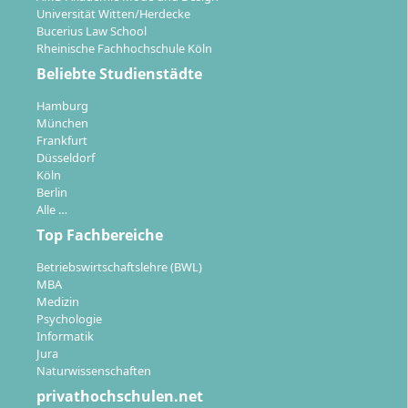
Universität Witten/Herdecke
Bucerius Law School
Die Studieninhalte sind eng mit den Praxisphasen
Rheinische Fachhochschule Köln
verzahnt und werden kontinuierlich reflektiert. So
Beliebte Studienstädte
entsteht eine enge Verbindung zwischen
wissenschaftlicher Qualifikation und beruflicher
Hamburg
Handlungskompetenz.
München
Frankfurt
Düsseldorf
Köln
Berlin
Alle …
Welche Zukunftsperspektiven und
Top Fachbereiche
Berufsfelder ergeben sich nach dem
Betriebswirtschaftslehre (BWL)
Studium?
MBA
Medizin
Psychologie
Informatik
Mit dem Bachelorabschluss und der staatlichen
Jura
Anerkennung hast du Zugang zu vielfältigen
Naturwissenschaften
Arbeitsfeldern im Bereich der frühen Bildung,
privathochschulen.net
Erziehung und Familienarbeit. Mögliche Tätigkeiten