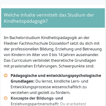
Zulassungsvoraussetzungen
Für das Bachelorstudium Kindheitspädagogik (B.A.) an
Welche Inhalte vermittelt das Studium der
der Fliedner Fachhochschule Düsseldorf gelten
Kindheitspädagogik?
folgende formale Zugangswege:
Allgemeine Hochschulreife (Abitur)
Im Bachelorstudium Kindheitspädagogik an der
Fachhochschulreife
Fliedner Fachhochschule Düsseldorf setzt du dich mit
Gleichwertig anerkannte
der professionellen Bildung, Erziehung und Betreuung
Hochschulzugangsberechtigung nach §49 HG
von Kindern im Alter von 0 bis 14 Jahren auseinander.
NRW
Das Curriculum verbindet theoretische Grundlagen
Beruflich Qualifizierte ohne klassischen
mit praxisnahen Erfahrungen. Schwerpunkte sind:
Hochschulabschluss mit:
– Mindestens zweijähriger abgeschlossener
Pädagogische und entwicklungspsychologische
Berufsausbildung UND
Grundlagen:
Du lernst, kindliche Lern- und
– Mindestens dreijähriger beruflicher Tätigkeit
Entwicklungsprozesse wissenschaftlich zu
nach Abschluss der Ausbildung (gemäß
verstehen und gezielt zu fördern.
Berufsbildungshochschul-Zugangsverordnung
Konzepte der Bildungs- und
NRW)
Erziehungspartnerschaft:
Du erarbeitest