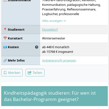
📖 Studieninhalte
Theorie-Praxis-Integration, Reflexion,
Kommunikation, pädagogische Haltung,
Praxiserfahrung, Reflexionsseminare,
Logbücher, professionelle
Selbstverständnis, Ethik, Zusatzqualifikation
Alles anzeigen
Bewegung, Kinderschutz,
Gesundheitsförderung
📍 Studienort
Düsseldorf
📅 Kursstart
Wintersemester
💶 Kosten
ab 448 € monatlich
ab 15768 € insgesamt
🔗 Mehr Infos
Anbieterprofil anzeigen
Merken
Teilen
Kindheitspädagogik studieren: Für wen ist
das Bachelor-Programm geeignet?