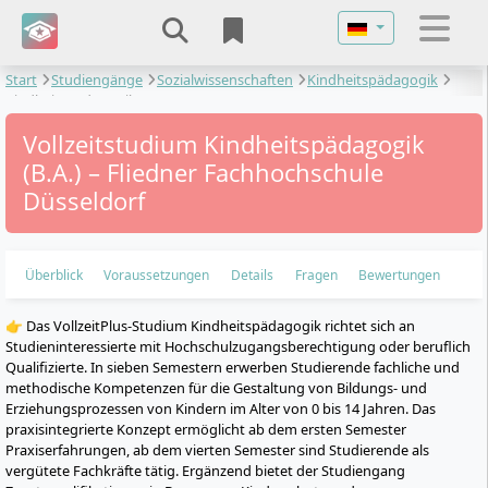
Sprache auswähl
Start
Studiengänge
Sozialwissenschaften
Kindheitspädagogik
Kindheitspädagogik
Vollzeitstudium Kindheitspädagogik
(B.A.) – Fliedner Fachhochschule
Düsseldorf
Überblick
Voraussetzungen
Details
Fragen
Bewertungen
👉 Das VollzeitPlus-Studium Kindheitspädagogik richtet sich an
Studieninteressierte mit Hochschulzugangsberechtigung oder beruflich
Qualifizierte. In sieben Semestern erwerben Studierende fachliche und
methodische Kompetenzen für die Gestaltung von Bildungs- und
Erziehungsprozessen von Kindern im Alter von 0 bis 14 Jahren. Das
praxisintegrierte Konzept ermöglicht ab dem ersten Semester
Praxiserfahrungen, ab dem vierten Semester sind Studierende als
vergütete Fachkräfte tätig. Ergänzend bietet der Studiengang