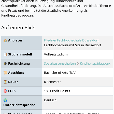
Zusatzqualifikationen in Bewegung, Kinderschutz und
Gesundheitsförderung. Der Abschluss Bachelor of Arts verbindet Theorie
und Praxis und beinhaltet die staatliche Anerkennung als
Kindheitspädagog:in.
Auf einen Blick
🏫 Anbieter
Fliedner Fachhochschule Düsseldorf
,
Fachhochschule mit Sitz in Düsseldorf
📋 Studienmodell
Vollzeitstudium
🎓 Fachrichtung
Sozialwissenschaften
Kindheitspädagogik
📜 Abschluss
Bachelor of Arts (B.A.)
⏳ Dauer
6 Semester
🎯 ECTS
180 Credit-Points
🌍
Deutsch
Unterrichtssprache