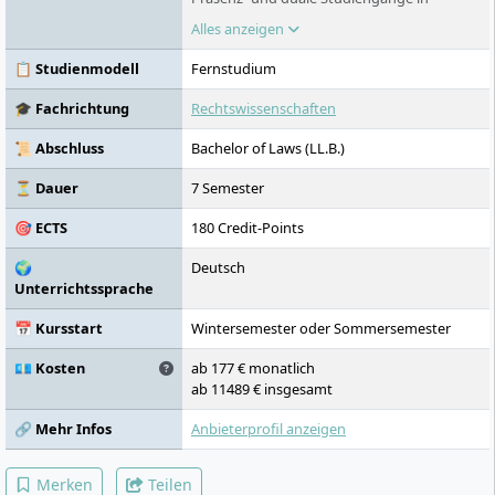
Gesundheit, Psychologie, Sozialem,
Alles anzeigen
Wirtschaft, Technik und Gestaltung. Das
Fernstudium verbindet selbstständiges
📋 Studienmodell
Fernstudium
Lernen mit festen Studiengruppen und
Live-Seminaren. Präsenzstudierende lernen
🎓 Fachrichtung
Rechtswissenschaften
am Campus Nordhessen oder in Leipzig.
📜 Abschluss
Bachelor of Laws (LL.B.)
⏳ Dauer
7 Semester
🎯 ECTS
180 Credit-Points
🌍
Deutsch
Unterrichtssprache
📅 Kursstart
Wintersemester oder Sommersemester
💶 Kosten
ab 177 € monatlich
ab 11489 € insgesamt
🔗 Mehr Infos
Anbieterprofil anzeigen
Merken
Teilen