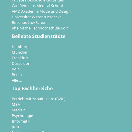
Private Hochschule Göttingen
Kommunikationsmanagement eröffnest du dir
Carl Remigius Medical School
vielseitige Karrierewege
. Du bist für Fach- und
AMD Akademie Mode und Design
Universität Witten/Herdecke
Führungspositionen in verschiedenen Medien-,
Bucerius Law School
Kommunikations- und Marketingbereichen
Rheinische Fachhochschule Köln
qualifiziert. Das Studium stärkt deine
Employability
,
Beliebte Studienstädte
weil du sowohl praxisrelevantes Branchenwissen als
auch Managementkompetenzen mitbringst.
Hamburg
München
Redaktionen:
Journalist
oder
Redakteur
Frankfurt
Düsseldorf
Agenturen:
PR-Mitarbeiter
,
Marketingmanager
,
Köln
Werbekonzepter
Berlin
Unternehmen:
Pressesprecher
,
Social-Media-
Alle …
Manager
,
Kommunikationsberater
Top Fachbereiche
Medienproduktion:
Filmemacher
,
Produzent
,
Betriebswirtschaftslehre (BWL)
Mediengestalter
MBA
Eventmanagement:
Veranstaltungsorganisator
Medizin
Forschung:
Markt- oder Trendforscher
Psychologie
Informatik
Selbstständigkeit:
Unternehmensgründung
im
Jura
Medienumfeld