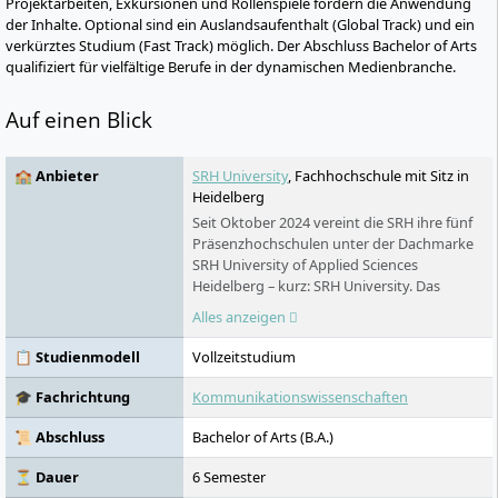
Projektarbeiten, Exkursionen und Rollenspiele fördern die Anwendung
der Inhalte. Optional sind ein Auslandsaufenthalt (Global Track) und ein
verkürztes Studium (Fast Track) möglich. Der Abschluss Bachelor of Arts
qualifiziert für vielfältige Berufe in der dynamischen Medienbranche.
Auf einen Blick
🏫 Anbieter
SRH University
, Fachhochschule mit Sitz in
Heidelberg
Seit Oktober 2024 vereint die SRH ihre fünf
Präsenzhochschulen unter der Dachmarke
SRH University of Applied Sciences
Heidelberg – kurz: SRH University. Das
Ergebnis: eine der größten privaten
Alles anzeigen
Hochschulen Deutschlands mit 18
Studienstandorten, über 200 Bachelor-,
📋 Studienmodell
Vollzeitstudium
Master- und MBA-Programmen und dem
preisgekrönten CORE-Lehrkonzept.
🎓 Fachrichtung
Kommunikationswissenschaften
Studieren ohne NC, in kleinen Gruppen,
praxisnah – auf Deutsch und auf Englisch.
📜 Abschluss
Bachelor of Arts (B.A.)
⏳ Dauer
6 Semester