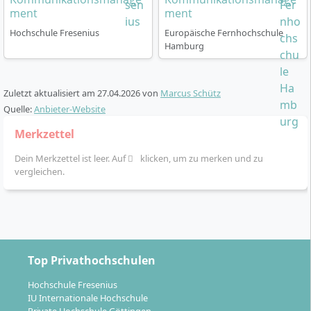
Profilierung
ment
ment
Möglichkeit zum
Fast Track
: Verkürzung der
Hochschule Fresenius
Europäische Fernhochschule
Studiendauer bei einschlägiger Berufserfahrung
Hamburg
Teilnahme an realen Kooperationsprojekten, z. B.
Medienproduktionen für externe Partner
Module können auch einzeln (Modulstudium) zur
Zuletzt aktualisiert am
27.04.2026
von
Marcus Schütz
gezielten Weiterbildung belegt werden
Quelle:
Anbieter-Website
Merkzettel
Das Studium startet jährlich im
Wintersemester
und
wird auf
Deutsch
gelehrt.
Dein Merkzettel ist leer. Auf
klicken, um zu merken und zu
vergleichen.
Welche Berufsfelder erschließt du dir mit
dem Abschluss?
Top Privathochschulen
Hochschule Fresenius
IU Internationale Hochschule
Mit dem Bachelor of Arts in Medien- und