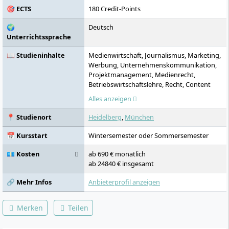
🎯 ECTS
180 Credit-Points
🌍
Deutsch
Unterrichtssprache
📖 Studieninhalte
Medienwirtschaft, Journalismus, Marketing,
Werbung, Unternehmenskommunikation,
Projektmanagement, Medienrecht,
Betriebswirtschaftslehre, Recht, Content
Creation, Exkursionen, Rollenspiele,
Alles anzeigen
Vorlesungen, Seminare, Tutorien,
Gruppenarbeiten, Fallbeispiele,
📍 Studienort
Heidelberg
,
München
Projektarbeiten
📅 Kursstart
Wintersemester oder Sommersemester
💶 Kosten
ab 690 € monatlich
ab 24840 € insgesamt
🔗 Mehr Infos
Anbieterprofil anzeigen
Merken
Teilen