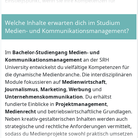
Einstiegspunkt, wenn sie ihre Kompetenzen für
Management und Projektarbeit erweitern wollen.
Welche Inhalte erwarten dich im Studium
Welche formalen Voraussetzungen musst du
Medien- und Kommunikationsmanagement?
erfüllen?
Für die Zulassung zum Bachelor Medien- und
Im
Bachelor-Studiengang Medien- und
Kommunikationsmanagement benötigst du eine der
Kommunikationsmanagement
an der SRH
folgenden Qualifikationen:
University entwickelst du vielfältige Kompetenzen für
die dynamische Medienbranche. Die interdisziplinären
Allgemeine Hochschulreife (Abitur)
,
Module fokussieren auf
Medienwirtschaft
,
fachgebundene Hochschulreife
oder
Journalismus
,
Marketing
,
Werbung
und
Fachhochschulreife
Unternehmenskommunikation
. Du erhältst
Alternativ:
Eine mindestens zweijährige
fundierte Einblicke in
Projektmanagement
,
abgeschlossene Berufsausbildung plus
Medienrecht
und betriebswirtschaftliche Grundlagen.
mindestens drei Jahre Berufserfahrung
und
Neben kreativ-gestalterischen Inhalten werden auch
erfolgreiche Teilnahme an einer Eignungsprüfung
strategische und rechtliche Anforderungen vermittelt,
Erfolgreiches Aufnahmeverfahren
sodass du Medienprojekte sowohl praktisch umsetzen
(Auswahlgespräch)