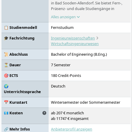
in Bad Sooden-Allendorf. Sie bietet Fern-,
Präsenz- und duale Studiengänge in
Gesundheit, Psychologie, Sozialem,
Alles anzeigen
Wirtschaft, Technik und Gestaltung. Das
Fernstudium verbindet selbstständiges
📋 Studienmodell
Fernstudium
Lernen mit festen Studiengruppen und
Live-Seminaren. Präsenzstudierende lernen
🎓 Fachrichtung
Ingenieurwissenschaften
am Campus Nordhessen oder in Leipzig.
Wirtschaftsingenieurwesen
📜 Abschluss
Bachelor of Engineering (B.Eng.)
⏳ Dauer
7 Semester
🎯 ECTS
180 Credit-Points
🌍
Deutsch
Unterrichtssprache
📅 Kursstart
Wintersemester oder Sommersemester
💶 Kosten
ab 207 € monatlich
ab 11747 € insgesamt
🔗 Mehr Infos
Anbieterprofil anzeigen