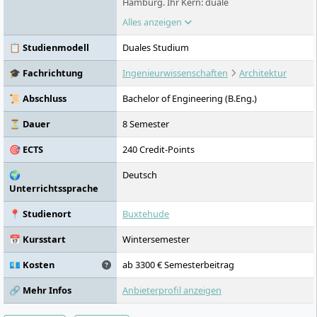
Hamburg. Ihr Kern: duale
Bachelorstudiengänge mit 50 Prozent
Alles anzeigen
Praxisanteil in den Bereichen Bauwesen,
Technik und Gesundheit. Wer hier studiert,
📋 Studienmodell
Duales Studium
hat von Semester eins an einen
Praxispartner und verlässt die Hochschule
🎓 Fachrichtung
Ingenieurwissenschaften
Architektur
mit Abschluss und Berufserfahrung.
📜 Abschluss
Bachelor of Engineering (B.Eng.)
⏳ Dauer
8 Semester
🎯 ECTS
240 Credit-Points
🌍
Deutsch
Unterrichtssprache
📍 Studienort
Buxtehude
📅 Kursstart
Wintersemester
💶 Kosten
ab 3300 € Semesterbeitrag
🔗 Mehr Infos
Anbieterprofil anzeigen