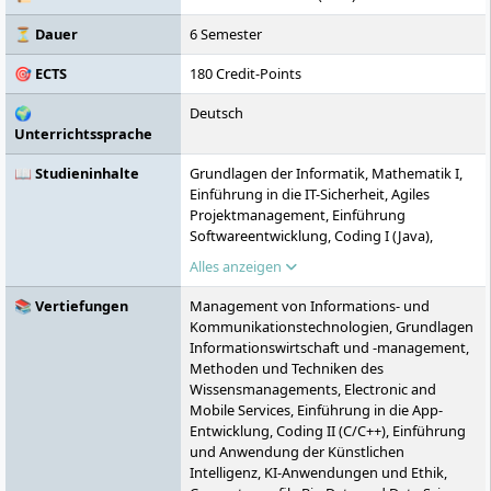
⏳ Dauer
6 Semester
🎯 ECTS
180 Credit-Points
🌍
Deutsch
Unterrichtssprache
📖 Studieninhalte
Grundlagen der Informatik, Mathematik I,
Einführung in die IT-Sicherheit, Agiles
Projektmanagement, Einführung
Softwareentwicklung, Coding I (Java),
Betriebssysteme und Rechnerarchitektur,
Alles anzeigen
Software Engineering, Kryptografie,
Betriebswirtschaftslehre, Datenbanken,
📚 Vertiefungen
Management von Informations- und
Netzwerke, Theoretische Informatik,
Kommunikationstechnologien, Grundlagen
Sicherheit von Informationen und
Informationswirtschaft und -management,
Anwendungen, IT-Management und Recht,
Methoden und Techniken des
Web Development, Verteilte Systeme,
Wissensmanagements, Electronic and
Sicherheit von Systemen,
Mobile Services, Einführung in die App-
Wahlpflichtmodul, Berufspraktische Phase,
Entwicklung, Coding II (C/C++), Einführung
Sicherheit von Netzwerken,
und Anwendung der Künstlichen
Kommunikation und Führung,
Intelligenz, KI-Anwendungen und Ethik,
Projektarbeit, IT-Sicherheit-Management,