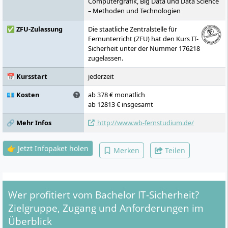
Computergrafik, Big Data und Data Science
Cyber-Sicherheit mit Labor, Bachelorarbeit
– Methoden und Technologien
und Kolloquium
✅ ZFU-Zulassung
Die staatliche Zentralstelle für
Fernunterricht (ZFU) hat den Kurs IT-
Sicherheit unter der Nummer 176218
zugelassen.
📅 Kursstart
jederzeit
💶 Kosten
ab 378 € monatlich
ab 12813 € insgesamt
🔗 Mehr Infos
http://www.wb-fernstudium.de/
👉 Jetzt Infopaket holen
Merken
Teilen
Wer profitiert vom Bachelor IT-Sicherheit?
Zielgruppe, Zugang und Anforderungen im
Überblick