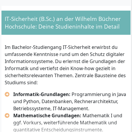
Welche formalen Voraussetzungen gelten für den
Zugang?
IT-Sicherheit (B.Sc.) an der Wilhelm Büchner
Folgende
Zulassungsvoraussetzungen
gelten für die
Hochschule: Deine Studieninhalte im Detail
Immatrikulation in den Bachelor IT-Sicherheit:
Allgemeine Hochschulreife (Abitur)
Im Bachelor-Studiengang IT-Sicherheit erwirbst du
oder fachgebundene Hochschulreife
umfassende Kenntnisse rund um den Schutz digitaler
oder Fachhochschulreife
Informationssysteme. Du erlernst die Grundlagen der
oder eine vom Hessischen Ministerium für
Informatik und vertiefst dein Know-how gezielt in
Wissenschaft und Kunst als gleichwertig
sicherheitsrelevanten Themen. Zentrale Bausteine des
anerkannte Hochschulzugangsberechtigung
Studiums sind:
oder bestandene Hochschulzugangsprüfung (HZP)
nach zwei Leistungssemestern
Informatik-Grundlagen:
Programmierung in Java
und Python, Datenbanken, Rechnerarchitektur,
Zusätzlich können auch Personen mit
beruflicher
Betriebssysteme, IT-Management.
Qualifikation
zugelassen werden:
Mathematische Grundlagen:
Mathematik I und
Ein qualifizierter Abschluss wie Meisterbrief,
ggf. Vorkurs, weiterführende Mathematik und
Abschluss zum Fachwirt (bzw. Fachwirtin) oder
quantitative Entscheidungsinstrumente.