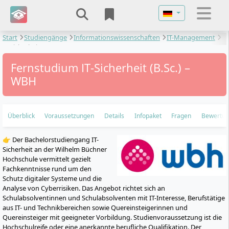
Sprache auswähl
Start
Studiengänge
Informationswissenschaften
IT-Management
IT-Sicherheit
Fernstudium IT-Sicherheit (B.Sc.) –
WBH
Überblick
Voraussetzungen
Details
Infopaket
Fragen
Bewertu
👉 Der Bachelorstudiengang IT-
Sicherheit an der Wilhelm Büchner
Hochschule vermittelt gezielt
Fachkenntnisse rund um den
Schutz digitaler Systeme und die
Analyse von Cyberrisiken. Das Angebot richtet sich an
Schulabsolventinnen und Schulabsolventen mit IT-Interesse, Berufstätige
aus IT- und Technikbereichen sowie Quereinsteigerinnen und
Quereinsteiger mit geeigneter Vorbildung. Studienvoraussetzung ist die
Hochschulreife oder eine anerkannte berufliche Qualifikation. Der