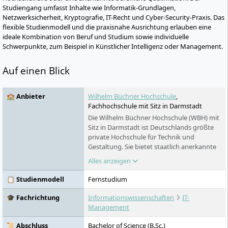
Studiengang umfasst Inhalte wie Informatik-Grundlagen,
Netzwerksicherheit, Kryptografie, IT-Recht und Cyber-Security-Praxis. Das
flexible Studienmodell und die praxisnahe Ausrichtung erlauben eine
ideale Kombination von Beruf und Studium sowie individuelle
Schwerpunkte, zum Beispiel in Künstlicher Intelligenz oder Management.
Auf einen Blick
🏫 Anbieter
Wilhelm Büchner Hochschule
,
Fachhochschule mit Sitz in Darmstadt
Die Wilhelm Büchner Hochschule (WBH) mit
Sitz in Darmstadt ist Deutschlands größte
private Hochschule für Technik und
Gestaltung. Sie bietet staatlich anerkannte
und akkreditierte Fernstudiengänge für
Alles anzeigen
Berufstätige in den Bereichen Technik,
Informatik, Design,
📋 Studienmodell
Fernstudium
Wirtschaftsingenieurwesen und Umwelt an.
Die Hochschule ist systemakkreditiert, stark
🎓 Fachrichtung
Informationswissenschaften
IT-
praxisorientiert und engagiert sich für
Management
Nachhaltigkeit, Diversität und
gesellschaftliche Verantwortung.
📜 Abschluss
Bachelor of Science (B.Sc.)