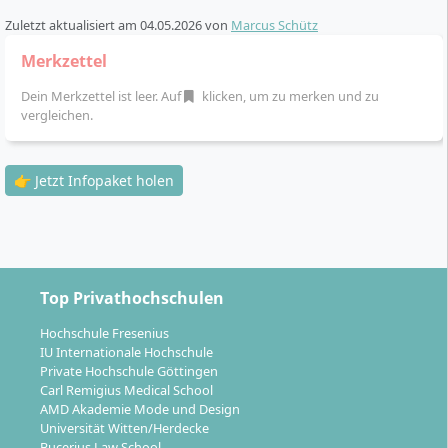
Individuelle Studiengeschwindigkeit:
Du
Zuletzt aktualisiert am
04.05.2026
von
Marcus Schütz
bestimmst dein Lerntempo innerhalb der
Maximalstudiendauer. Es gibt die Möglichkeit einer
Merkzettel
kostenlosen Verlängerung um 18 Monate.
Dein Merkzettel ist leer. Auf
klicken, um zu merken und zu
Studienstart:
Jederzeit möglich – du kannst an 365
vergleichen.
Tagen im Jahr beginnen.
Selbststudium kombiniert mit digitalem
Campus:
Du nutzt Lernskripte, E-Books, Videos,
👉 Jetzt Infopaket holen
Webinare und hast Zugriff auf eine persönliche KI-
Lernassistentin (KILEA).
Prüfungen:
Hausarbeiten, Online-Klausuren,
mündliche Prüfungen und Praxisnachweise, viele
Top Privathochschulen
davon bequem online möglich.
Berufspraktische Phase:
Du absolvierst
Hochschule Fresenius
praktische Projekte im Unternehmen und knüpfst
IU Internationale Hochschule
wertvolle Kontakte zur IT-Branche.
Private Hochschule Göttingen
Carl Remigius Medical School
Abschluss:
Deine Studienzeit schließt du mit einer
AMD Akademie Mode und Design
Bachelorarbeit und einem Kolloquium ab.
Universität Witten/Herdecke
Bucerius Law School