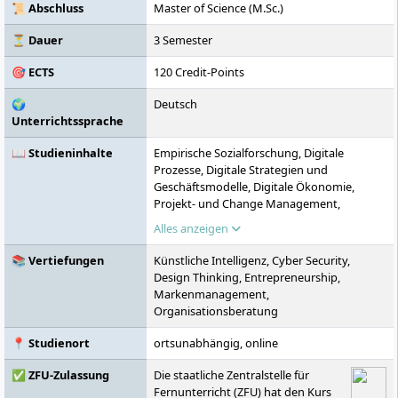
Fernhochschulen in Deutschland.
📜 Abschluss
Master of Science (M.Sc.)
⏳ Dauer
3 Semester
🎯 ECTS
120 Credit-Points
🌍
Deutsch
Unterrichtssprache
📖 Studieninhalte
Empirische Sozialforschung, Digitale
Prozesse, Digitale Strategien und
Geschäftsmodelle, Digitale Ökonomie,
Projekt- und Change Management,
Qualitative Datenanalyse, Business
Alles anzeigen
Intelligence & Analytics, Digital Leadership &
Transformation, Digitales Marketing &
📚 Vertiefungen
Künstliche Intelligenz, Cyber Security,
Social Media, Leadership, Quantitative
Design Thinking, Entrepreneurship,
Datenanalyse, Praxisprojekt, Wahlmodul,
Markenmanagement,
Master-Thesis
Organisationsberatung
📍 Studienort
ortsunabhängig, online
✅ ZFU-Zulassung
Die staatliche Zentralstelle für
Fernunterricht (ZFU) hat den Kurs