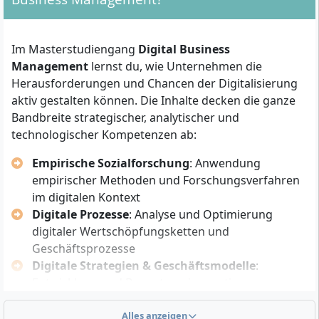
Für die 90-ECTS-Variante gelten folgende
Zulassungskriterien:
Im Masterstudiengang
Digital Business
Management
lernst du, wie Unternehmen die
Abgeschlossenes Erststudium
(Bachelor oder
Herausforderungen und Chancen der Digitalisierung
vergleichbarer Abschluss) mit
aktiv gestalten können. Die Inhalte decken die ganze
wirtschaftswissenschaftlicher Ausrichtung
Bandbreite strategischer, analytischer und
Mindestens 1 Jahr Berufserfahrung
nach dem
technologischer Kompetenzen ab:
Erststudium
Nachweis von wirtschaftswissenschaftlichen
Empirische Sozialforschung
: Anwendung
Grundkenntnissen
(meist abgedeckt durch das
empirischer Methoden und Forschungsverfahren
Erststudium); alternativ kann ein
im digitalen Kontext
Motivationsgespräch erforderlich sein
Digitale Prozesse
: Analyse und Optimierung
digitaler Wertschöpfungsketten und
Bei fachfremdem Erststudium oder fehlenden
Geschäftsprozesse
wirtschaftswissenschaftlichen Vorkenntnissen kann
Digitale Strategien & Geschäftsmodelle
:
eine Eignungsprüfung notwendig werden. Für
Entwicklung und Bewertung innovativer
Bewerberinnen und Bewerber mit nicht-konsekutiven
Geschäftsmodelle in der digitalen Ökonomie
Abschlüssen oder aus anderen Fachrichtungen
Projekt- und Change Management
Alles anzeigen
: Planung und