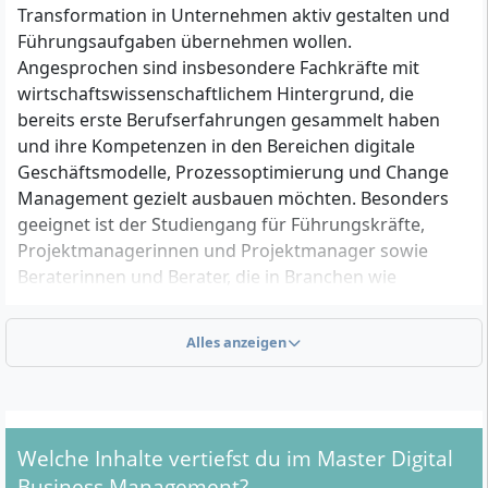
Transformation in Unternehmen aktiv gestalten und
Führungsaufgaben übernehmen wollen.
Angesprochen sind insbesondere Fachkräfte mit
wirtschaftswissenschaftlichem Hintergrund, die
bereits erste Berufserfahrungen gesammelt haben
und ihre Kompetenzen in den Bereichen digitale
Geschäftsmodelle, Prozessoptimierung und Change
Management gezielt ausbauen möchten. Besonders
geeignet ist der Studiengang für Führungskräfte,
Projektmanagerinnen und Projektmanager sowie
Beraterinnen und Berater, die in Branchen wie
Unternehmensentwicklung, Innovationsmanagement
oder Digitalisierung tätig sind und Verantwortung im
Alles anzeigen
Management digitaler Transformationsprozesse
übernehmen wollen.
Welche Inhalte vertiefst du im Master Digital
Welche formalen Voraussetzungen musst du
erfüllen?
Business Management?