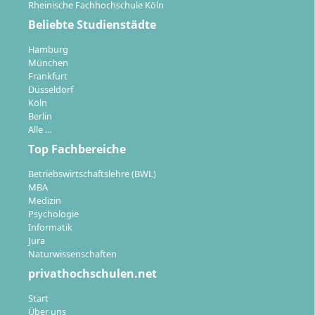
Rheinische Fachhochschule Köln
Beliebte Studienstädte
Hamburg
München
Frankfurt
Mit welchen Karrierezielen eröffnest du dir
Düsseldorf
neue Möglichkeiten?
Köln
Berlin
Alle …
Top Fachbereiche
Mit dem Masterabschluss
Digital Business
Management
qualifizierst du dich für zahlreiche
Betriebswirtschaftslehre (BWL)
Führungs- und Managementpositionen in einer
MBA
zunehmend digitalen Wirtschaft. Der Fokus des
Medizin
Psychologie
Studiengangs sorgt dafür, dass du in nahezu allen
Informatik
Branchen gefragt bist:
Jura
Naturwissenschaften
Business Development
: Entwicklung neuer
privathochschulen.net
Geschäftsfelder und digitaler Services
Innovationsmanagement
: Steuerung von
Start
Über uns
Innovationsprojekten und digitalen