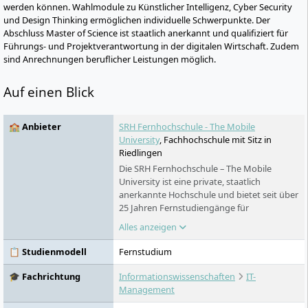
werden können. Wahlmodule zu Künstlicher Intelligenz, Cyber Security
und Design Thinking ermöglichen individuelle Schwerpunkte. Der
Abschluss Master of Science ist staatlich anerkannt und qualifiziert für
Führungs- und Projektverantwortung in der digitalen Wirtschaft. Zudem
sind Anrechnungen beruflicher Leistungen möglich.
Auf einen Blick
🏫 Anbieter
SRH Fernhochschule - The Mobile
University
, Fachhochschule mit Sitz in
Riedlingen
Die SRH Fernhochschule – The Mobile
University ist eine private, staatlich
anerkannte Hochschule und bietet seit über
25 Jahren Fernstudiengänge für
Berufstätige und Studierende mit
Alles anzeigen
persönlichen Verpflichtungen an. Mit ihren
Bachelor- und Master-Studiengängen in
📋 Studienmodell
Fernstudium
verschiedenen Bereichen - von Gesundheit,
Psychologie und Soziales über Design und
🎓 Fachrichtung
Informationswissenschaften
IT-
Kommunikation bis hin zu Nachhaltigkeit
Management
und Wirtschaft - ist sie eine der führenden