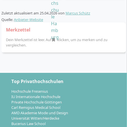
Flexibler Studienbeginn
jeden Monat
möglich
Lernmaterialien, Vorlesungen und Prüfungen über
Zuletzt aktualisiert am
25.04.2026
von
Marcus Schütz
einen modernen Online-Campus
Quelle:
Anbieter-Website
Keine Präsenzpflicht – Prüfungsleistungen können
Merkzettel
überwiegend online oder an Prüfungszentren in
Deutschland, Österreich und der Schweiz erbracht
Dein Merkzettel ist leer. Auf
klicken, um zu merken und zu
vergleichen.
werden
Individuelle Schwerpunktsetzung durch
Wahlmodule in den höheren Semestern
Begleitendes Praxisprojekt zur Anwendung des
Gelernten im eigenen Berufsalltag
Abschluss durch Master-Thesis mit eigenständiger
Top Privathochschulen
Forschungsleistung
Hochschule Fresenius
Persönliche Betreuung durch die Hochschule und
IU Internationale Hochschule
Zugang zu digitalen Lerntools
Private Hochschule Göttingen
Carl Remigius Medical School
Der Studienalltag lässt sich durch die
100% Online-
AMD Akademie Mode und Design
Universität Witten/Herdecke
Struktur
optimal mit Beruf, Familie oder anderen
Bucerius Law School
Verpflichtungen kombinieren.