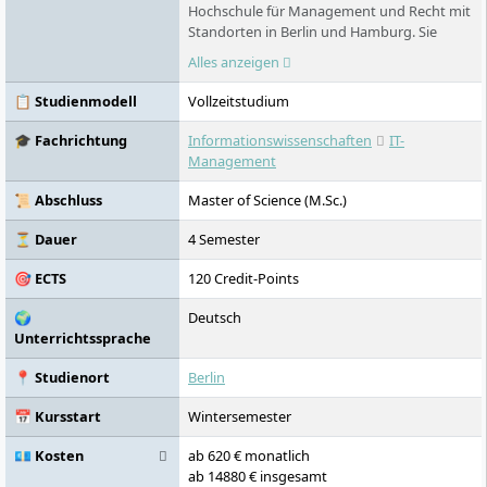
Hochschule für Management und Recht mit
Standorten in Berlin und Hamburg. Sie
bietet anwendungsorientierte
Alles anzeigen
Studiengänge in den Bereichen Wirtschaft,
Sport, Kreativwirtschaft und Recht an. Ihre
📋 Studienmodell
Vollzeitstudium
Fakultät Rechtswissenschaften ist
Universitäten gleichgestellt und bietet das
🎓 Fachrichtung
Informationswissenschaften
IT-
Staatsexamen an.
Management
📜 Abschluss
Master of Science (M.Sc.)
⏳ Dauer
4 Semester
🎯 ECTS
120 Credit-Points
🌍
Deutsch
Unterrichtssprache
📍 Studienort
Berlin
📅 Kursstart
Wintersemester
💶 Kosten
ab 620 € monatlich
ab 14880 € insgesamt