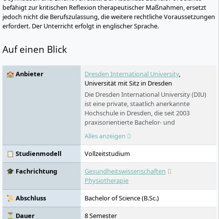
befähigt zur kritischen Reflexion therapeutischer Maßnahmen, ersetzt
jedoch nicht die Berufszulassung, die weitere rechtliche Voraussetzungen
erfordert. Der Unterricht erfolgt in englischer Sprache.
Auf einen Blick
🏫 Anbieter
Dresden International University
,
Universität mit Sitz in Dresden
Die Dresden International University (DIU)
ist eine private, staatlich anerkannte
Hochschule in Dresden, die seit 2003
praxisorientierte Bachelor- und
Masterstudiengänge anbietet. Als Tochter
Alles anzeigen
der TU Dresden Aktiengesellschaft
kooperiert sie eng mit der TU Dresden und
📋 Studienmodell
Vollzeitstudium
bietet Studiengänge in den Bereichen
Gesundheitswesen, Medizin, Management
🎓 Fachrichtung
Gesundheitswissenschaften
und Ingenieurwesen an. Die DIU setzt auf
Physiotherapie
personalisierte Betreuung und kleine
Lerngruppen, um Studierende auf den
📜 Abschluss
Bachelor of Science (B.Sc.)
globalen Arbeitsmarkt vorzubereiten. Mit
einem breiten Netzwerk an Partnern und
⏳ Dauer
8 Semester