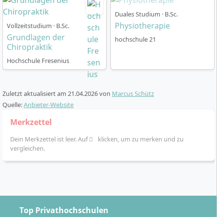
medizinische Terminologie. Den Abschluss bildet die
Bachelorarbeit, in der du ein wissenschaftliches
Duales Studium · B.Sc.
Physiotherapie
Thema bearbeitest und öffentlich verteidigst.
Vollzeitstudium · B.Sc.
Grundlagen der
hochschule 21
Chiropraktik
Hochschule Fresenius
Studienablauf
Zuletzt aktualisiert am
21.04.2026
von
Marcus Schütz
Quelle:
Anbieter-Website
Das Studium dauert acht Semester und ist mit 240
Merkzettel
ECTS-Punkten bewertet. Es wird in Vollzeitstruktur
Dein Merkzettel ist leer. Auf
klicken, um zu merken und zu
organisiert, ist jedoch so gestaltet, dass Berufstätige
vergleichen.
durch zusätzliche Wochenendveranstaltungen
teilnehmen können. Der Unterricht findet in Präsenz
statt und kombiniert theoretische Einheiten mit
praktischen Seminaren und Übungen. Ein Teil der
theoretischen Grundlagen wird in interaktiven Online-
Top Privathochschulen
Präsenzveranstaltungen vermittelt, sodass du flexibel