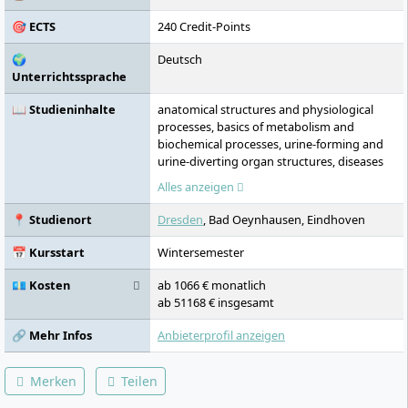
praktischen Lernorten verbindet die DIU
🎯 ECTS
240 Credit-Points
wissenschaftliche Kompetenz mit
praxisnaher Ausbildung.
🌍
Deutsch
Unterrichtssprache
📖 Studieninhalte
anatomical structures and physiological
processes, basics of metabolism and
biochemical processes, urine-forming and
urine-diverting organ structures, diseases
of the kidney and its conservative therapy,
Alles anzeigen
pathophysiological relationships, cell
biology, histology, immunology,
📍 Studienort
Dresden
, Bad Oeynhausen, Eindhoven
haematology, dermatology, microbiology
and infectiology, cellular pathomechanisms,
📅 Kursstart
Wintersemester
differential diagnoses of histological
preparations, cardiovascular system,
💶 Kosten
ab 1066 € monatlich
pulmonary system, emergency situations
ab 51168 € insgesamt
and action, musculoskeletal system,
differential diagnostics, differential therapy,
🔗 Mehr Infos
Anbieterprofil anzeigen
scientific work, medical research methods,
working with literature, anatomy and
Merken
Teilen
function of nervous system,
neurodegenerative diseases, medical