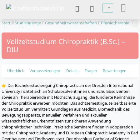
Sprache auswä
Start
Studiengänge
Gesundheitswissenschaften
Physiotherapie
Chiropraktik
Vollzeitstudium Chiropraktik (B.Sc.) –
DIU
Überblick
Voraussetzungen
Details
Fragen
Bewertungen
👉 Der Bachelorstudiengang Chiropractic an der Dresden International
University richtet sich an Schulabsolventinnen und Schulabsolventen
sowie an Therapierende mit Hochschulzugang, die fundierte Kenntnisse
der Chiropraktik erwerben möchten. Das achtsemestrige, teilzeitbasierte
Vollzeitstudium vermittelt Grundlagen aus Medizin, Biomechanik des
Bewegungsapparats, manuellen Verfahren und aktuellen
wissenschaftlichen Erkenntnissen zur sicheren Anwendung
chiropraktischer Techniken. Praktische Seminare finden in Kooperation
mit der Chiropractic Academy und European Chiropractic Academy in Bad
Oeynhausen und Eindhoven statt. Der Abschluss Bachelor of Science