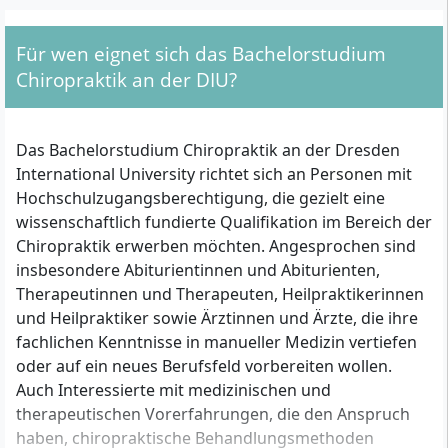
history, ethics, history of medicine,
development of chiropractic, treatment
Für wen eignet sich das Bachelorstudium
techniques, communication psychology,
personality psychology, legal basics,
Chiropraktik an der DIU?
hygiene and infection protection law,
imaging examination forms (CT, MRI, X-ray),
public health, epidemiology, sacro-occipital
technique, outpatient clinic modules:
Das Bachelorstudium Chiropraktik an der Dresden
anatomy, palpation, functional tests, joint
International University richtet sich an Personen mit
examination, diagnosis and treatment
Hochschulzugangsberechtigung, die gezielt eine
planning, case studies, specific clinical
wissenschaftlich fundierte Qualifikation im Bereich der
pictures, Bachelor's thesis, oral defense
Chiropraktik erwerben möchten. Angesprochen sind
insbesondere Abiturientinnen und Abiturienten,
Therapeutinnen und Therapeuten, Heilpraktikerinnen
und Heilpraktiker sowie Ärztinnen und Ärzte, die ihre
fachlichen Kenntnisse in manueller Medizin vertiefen
oder auf ein neues Berufsfeld vorbereiten wollen.
Auch Interessierte mit medizinischen und
therapeutischen Vorerfahrungen, die den Anspruch
haben, chiropraktische Behandlungsmethoden