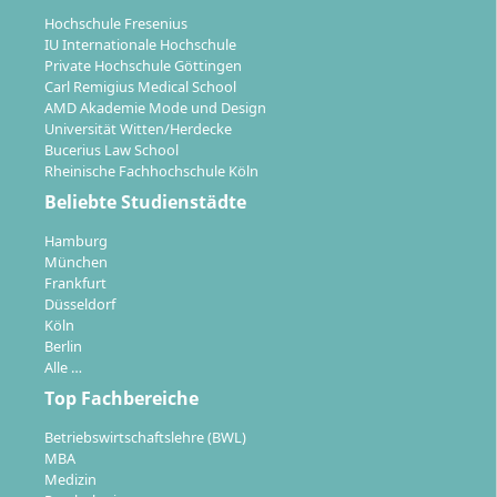
lernen kannst. Kleine Lerngruppen fördern den
Hochschule Fresenius
individuellen Austausch sowie eine intensive
IU Internationale Hochschule
Betreuung durch die Lehrenden aus Wissenschaft und
Private Hochschule Göttingen
Carl Remigius Medical School
Praxis.
AMD Akademie Mode und Design
Universität Witten/Herdecke
Veranstaltungen wechseln zwischen Vorlesungen,
Bucerius Law School
Seminaren, Praxiseinheiten und Online-Phasen.
Rheinische Fachhochschule Köln
Besonderes Gewicht liegt auf den praktischen
Beliebte Studienstädte
Anteilen, zu denen praktische Seminare an
Hamburg
externen Standorten gehören (z. B. Chiropractic
München
Academy in Bad Oeynhausen, Eindhoven/NL).
Frankfurt
Das Studium schließt mit einer praxisorientierten
Düsseldorf
Köln
Bachelorarbeit und einer mündlichen Präsentation
Berlin
ab.
Alle …
Top Fachbereiche
Betriebswirtschaftslehre (BWL)
MBA
Medizin
Karrierechancen & Berufsmöglichkeiten