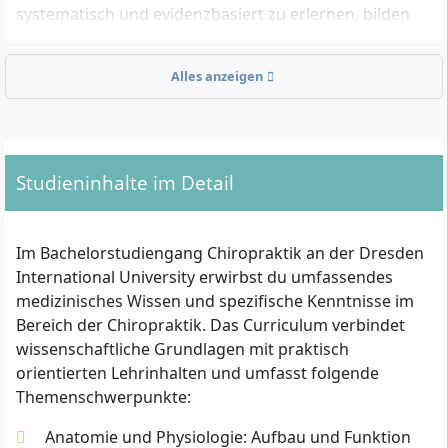
systematisch und evidenzbasiert zu erlernen, bilden
eine zentrale Zielgruppe.
Alles anzeigen
Welche formalen Kriterien musst du für die
Zulassung erfüllen?
Für die Aufnahme in den Bachelorstudiengang
Studieninhalte im Detail
Chiropraktik benötigst du eine allgemeine oder
fachgebundene Hochschulreife (Abitur,
Fachhochschulreife) oder einen gleichwertigen
Im Bachelorstudiengang Chiropraktik an der Dresden
internationalen Abschluss. Alternativ ist eine
International University erwirbst du umfassendes
bestandene fachspezifische Zugangsprüfung an der
medizinisches Wissen und spezifische Kenntnisse im
DIU möglich. Da die eigenständige Berufsausübung
Bereich der Chiropraktik. Das Curriculum verbindet
als Chiropraktikerin oder Chiropraktiker in
wissenschaftliche Grundlagen mit praktisch
Deutschland reglementiert ist, solltest du zum
orientierten Lehrinhalten und umfasst folgende
Abschluss des Studiums die Heilpraktikerzulassung
Themenschwerpunkte:
erworben haben oder über eine Approbation als
Ärztin oder Arzt verfügen. Die Lehrveranstaltungen
Anatomie und Physiologie: Aufbau und Funktion