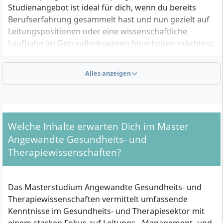
Studienangebot ist ideal für dich, wenn du bereits
Berufserfahrung gesammelt hast und nun gezielt auf
Leitungspositionen oder eine wissenschaftliche
Laufbahn im Gesundheitswesen hinarbeiten möchtest.
Alles anzeigen
Exakte Zugangsvoraussetzungen laut DIPLOMA
Hochschule
Für die Zulassung benötigst du ein abgeschlossenes
Hochschulstudium (Bachelor oder Diplom) in einem
Welche Inhalte erwarten Dich im Master
der folgenden Bereiche:
Angewandte Gesundheits- und
Therapiewissenschaften?
Gesundheitswissenschaften
Therapiewissenschaften
Physiotherapie
Das Masterstudium Angewandte Gesundheits- und
Ergotherapie
Therapiewissenschaften vermittelt umfassende
Logopädie
Kenntnisse im Gesundheits- und Therapiesektor mit
Altenpflege