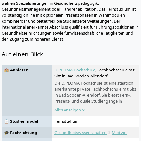
wählen Spezialisierungen in Gesundheitspädagogik,
Gesundheitsmanagement oder Handrehabilitation. Das Fernstudium ist
vollständig online mit optionalen Präsenzphasen in Wahlmodulen
kombinierbar und bietet flexible Studienzeiterweiterungen. Der
international anerkannte Abschluss qualifiziert für Führungspositionen in
Gesundheitseinrichtungen sowie für wissenschaftliche Tätigkeiten und
den Zugang zum höheren Dienst.
Auf einen Blick
🏫 Anbieter
DIPLOMA Hochschule
, Fachhochschule mit
Sitz in Bad Sooden-Allendorf
Die DIPLOMA Hochschule ist eine staatlich
anerkannte private Fachhochschule mit Sitz
in Bad Sooden-Allendorf. Sie bietet Fern-,
Präsenz- und duale Studiengänge in
Gesundheit, Psychologie, Sozialem,
Alles anzeigen
Wirtschaft, Technik und Gestaltung. Das
Fernstudium verbindet selbstständiges
📋 Studienmodell
Fernstudium
Lernen mit festen Studiengruppen und
Live-Seminaren. Präsenzstudierende lernen
🎓 Fachrichtung
Gesundheitswissenschaften
Medizin
am Campus Nordhessen oder in Leipzig.