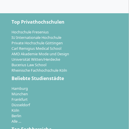
entweder online oder an einem Prüfungszentrum
Deiner Wahl abgelegt werden.
Präsenzphasen:
In einzelnen Wahlpflichtmodulen,
vor allem im Bereich Gesundheitspädagogik,
Top Privathochschulen
finden kurze Präsenzveranstaltungen statt (in der
Hochschule Fresenius
Regel zwei bis drei zusammenhängende Tage).
IU Internationale Hochschule
Diese dienen insbesondere praktischen Übungen
Private Hochschule Göttingen
oder Laborarbeiten.
Carl Remigius Medical School
AMD Akademie Mode und Design
Verlängerung:
Bei Bedarf kann das Studium ohne
Universität Witten/Herdecke
Mehrkosten um bis zu vier Semester verlängert
Bucerius Law School
werden.
Rheinische Fachhochschule Köln
Beliebte Studienstädte
Hamburg
München
Frankfurt
Für welche Karrierewege qualifizierst Du Dich
Düsseldorf
mit dem Master Gesundheits- und
Köln
Berlin
Therapiewissenschaften?
Alle …