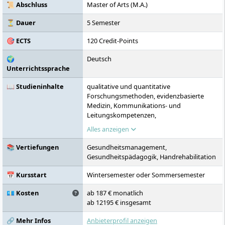
📜 Abschluss
Master of Arts (M.A.)
⏳ Dauer
5 Semester
🎯 ECTS
120 Credit-Points
🌍
Deutsch
Unterrichtssprache
📖 Studieninhalte
qualitative und quantitative
Forschungsmethoden, evidenzbasierte
Medizin, Kommunikations- und
Leitungskompetenzen,
Innovationsmanagement,
Alles anzeigen
Projektmanagement,
Organisationsentwicklung im
📚 Vertiefungen
Gesundheitsmanagement,
Gesundheitswesen, Management- und
Gesundheitspädagogik, Handrehabilitation
Führungsqualifikationen,
Forschungskompetenzen
📅 Kursstart
Wintersemester oder Sommersemester
💶 Kosten
ab 187 € monatlich
ab 12195 € insgesamt
🔗 Mehr Infos
Anbieterprofil anzeigen