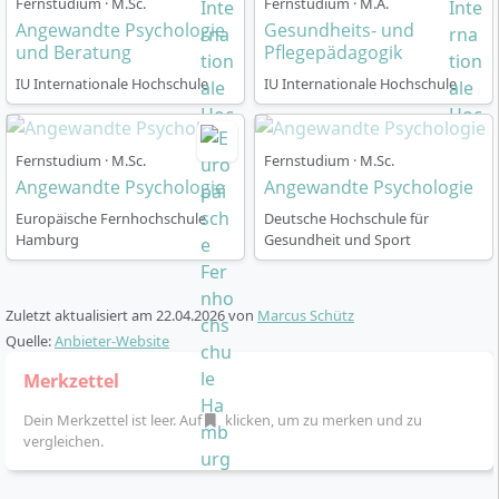
Fernstudium · M.Sc.
Fernstudium · M.A.
Angewandte Psychologie
Gesundheits- und
Wie ist das Masterstudium an der DIPLOMA
und Beratung
Pflegepädagogik
Hochschule organisiert?
IU Internationale Hochschule
IU Internationale Hochschule
Das Studium ist als berufsbegleitendes Fernstudium
Fernstudium · M.Sc.
Fernstudium · M.Sc.
Angewandte Psychologie
mit einer Regelstudienzeit von fünf Semestern (120
Angewandte Psychologie
ECTS) konzipiert. Es ist vollständig auf digitale Lehre
Europäische Fernhochschule
Deutsche Hochschule für
und Flexibilität ausgerichtet – optimal, um das Studium
Hamburg
Gesundheit und Sport
mit Beruf und Familie zu vereinen.
Studienbeginn:
Start im April oder Oktober. Bei
Zuletzt aktualisiert am
22.04.2026
von
Marcus Schütz
Bedarf ist ein individueller Studienstart nach
Quelle:
Anbieter-Website
Absprache möglich.
Merkzettel
Lernform:
Du studierst 100 % online, nimmst an
Live-Online-Seminaren teil und nutzt alle
Dein Merkzettel ist leer. Auf
klicken, um zu merken und zu
vergleichen.
Studienmaterialien über den Online-Campus.
Prüfungen:
Prüfungsleistungen können flexibel