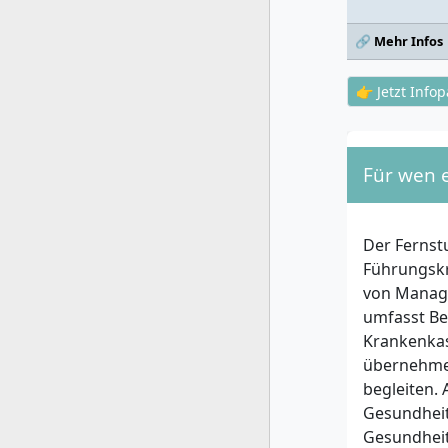
🔗 Mehr Infos
👉 Jetzt Info
Für wen 
Der Fernst
Führungskr
von Manage
umfasst Be
Krankenkas
übernehmen
begleiten.
Gesundheit
Gesundheit