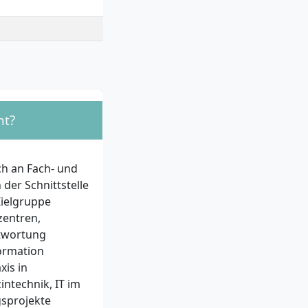
nt?
ch an Fach- und
er Schnittstelle
Zielgruppe
zentren,
ntwortung
ormation
xis in
ntechnik, IT im
gsprojekte