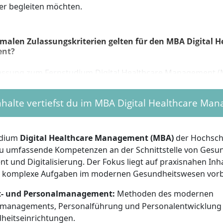
er begleiten möchten.
malen Zulassungskriterien gelten für den MBA Digital H
nt?
lassung zum Fernstudium Digital Healthcare Management (
 Fresenius musst du eines der folgenden Kriterien erfüllen
nhalte vertiefst du im MBA Digital Healthcare Ma
hlossenes Hochschulstudium
: Bachelor, Diplom oder Mag
ens 180 ECTS-Punkten, ergänzt um mindestens ein Jahr qual
rfahrung in einem fachlich verwandten Bereich (z. B. Ges
udium
Digital Healthcare Management (MBA)
der Hochsch
ment oder IT).
u umfassende Kompetenzen an der Schnittstelle von Gesun
m & längere Berufspraxis
: Je nach erreichtem Hochschula
 und Digitalisierung. Der Fokus liegt auf praxisnahen Inha
de Mindestanforderungen:
r komplexe Aufgaben im modernen Gesundheitswesen vorb
 180 ECTS: mindestens 3 Jahre einschlägige Berufserfahrun
t- und Personalmanagement:
Methoden des modernen
 210 ECTS: mindestens 2 Jahre einschlägige Berufserfahrun
tmanagements, Personalführung und Personalentwicklung 
 240 ECTS: mindestens 1 Jahr einschlägige Berufserfahrung
heitseinrichtungen.
iche Qualifikation ohne Studium
: Zugelassen wirst du auc