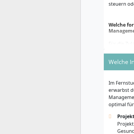
steuern od
Welche for
Manageme
Für die Zu
Hochschule
Welche I
Abgesc
mindest
Berufse
Im Fernst
Manage
erwarbst d
Studiu
Management
folgen
optimal fü
Mit
Projek
Mit
Projek
Mit
Gesund
Berufl