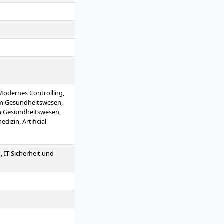
odernes Controlling,
im Gesundheitswesen,
im Gesundheitswesen,
izin, Artificial
usiness Modeling, Design
zintechnologien,
projekt
g, IT-Sicherheit und