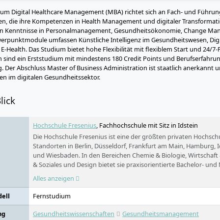
um Digital Healthcare Management (MBA) richtet sich an Fach- und Führun
n, die ihre Kompetenzen in Health Management und digitaler Transforma
en Kenntnisse in Personalmanagement, Gesundheitsökonomie, Change Man
erpunktmodule umfassen Künstliche Intelligenz im Gesundheitswesen, Digi
 E-Health. Das Studium bietet hohe Flexibilität mit flexiblem Start und 24/7
sind ein Erststudium mit mindestens 180 Credit Points und Berufserfahrun
 Der Abschluss Master of Business Administration ist staatlich anerkannt 
n im digitalen Gesundheitssektor.
lick
Hochschule Fresenius
, Fachhochschule mit Sitz in Idstein
Die Hochschule Fresenius ist eine der größten privaten Hochsc
Standorten in Berlin, Düsseldorf, Frankfurt am Main, Hamburg, 
und Wiesbaden. In den Bereichen Chemie & Biologie, Wirtschaft
& Soziales und Design bietet sie praxisorientierte Bachelor- u
sowie Aus- und Weiterbildungen an. Ein Studium ist in Vollzeit,
Alles anzeigen
Fernstudium möglich.
ell
Fernstudium
ng
Gesundheitswissenschaften
Gesundheitsmanagement