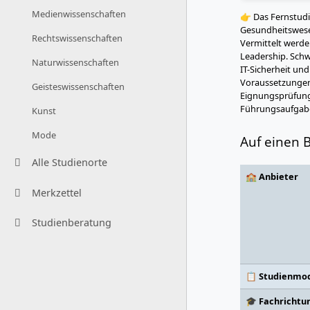
Medienwissenschaften
👉 Das Fernstudi
Gesundheitswese
Rechtswissenschaften
Vermittelt werd
Leadership. Schw
Naturwissenschaften
IT-Sicherheit und
Voraussetzungen 
Geisteswissenschaften
Eignungsprüfung.
Führungsaufgabe
Kunst
Mode
Auf einen B
Alle Studienorte
🏫 Anbieter
Merkzettel
Studienberatung
📋 Studienmod
🎓 Fachrichtu