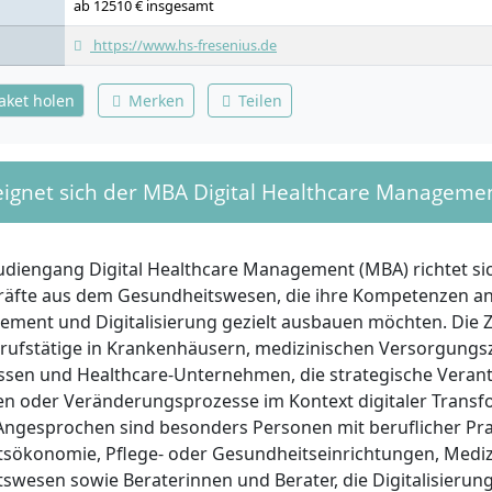
ab 12510 € insgesamt
https://www.hs-fresenius.de
paket holen
Merken
Teilen
eignet sich der MBA Digital Healthcare Manageme
udiengang Digital Healthcare Management (MBA) richtet si
äfte aus dem Gesundheitswesen, die ihre Kompetenzen an d
ment und Digitalisierung gezielt ausbauen möchten. Die 
rufstätige in Krankenhäusern, medizinischen Versorgungs
sen und Healthcare-Unternehmen, die strategische Vera
 oder Veränderungsprozesse im Kontext digitaler Transf
 Angesprochen sind besonders Personen mit beruflicher Pra
sökonomie, Pflege- oder Gesundheitseinrichtungen, Medizi
swesen sowie Beraterinnen und Berater, die Digitalisierun