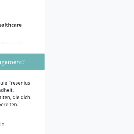
ealthcare
MBA) an der
:
nagement?
ister mit
ifizierte
undheitswesen,
ule Fresenius
dheit,
bschluss gelten
lten, die dich
ereiten.
g
g
in
h mit einer