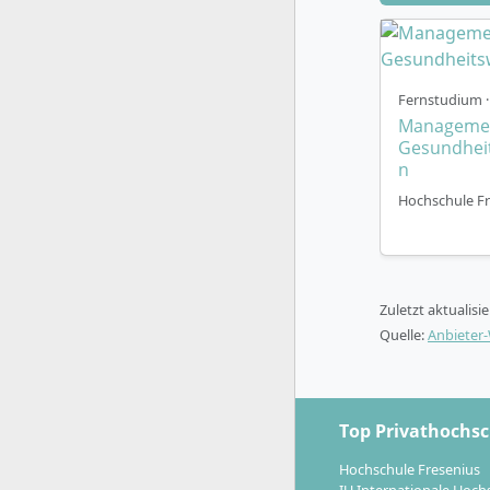
Studie
stehen 
Prüfun
absolvi
Fernstudium ·
Stando
Manageme
Gesundhei
Betreu
n
sowie 
Hochschule Fr
Modul
Wahlpf
Intern
Univer
Zuletzt aktualisi
Staatl
Quelle:
Anbieter
anerkan
(EQUAL
Das Studiu
Top Privathochs
ortsunabhän
dir vollstä
Hochschule Fresenius
IU Internationale Hoch