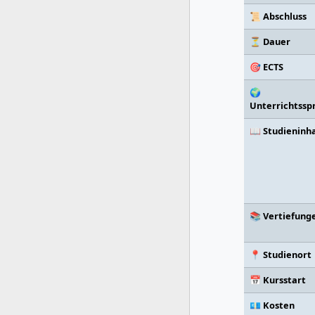
📜 Abschluss
⏳ Dauer
🎯 ECTS
🌍
Unterrichtssp
📖 Studieninh
📚 Vertiefung
📍 Studienort
📅 Kursstart
💶 Kosten