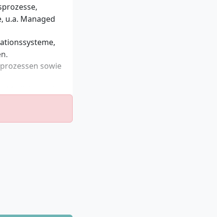
sprozesse,
 oder
, u.a. Managed
er
 Hausarbeit).
mationssysteme,
en.
care Management
sprozessen sowie
ft, Technik oder
tens B2-Niveau)
n Medizin sowie
des
beispielsweise in:
 Gesundheitswesen
 Erwartet werden
ildung und
Management oder
ein sicheres
ung
, erleichtern das
ng für die