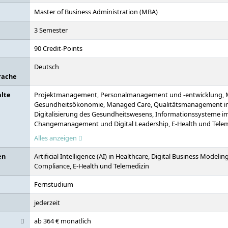
Master of Business Administration (MBA)
3 Semester
90 Credit-Points
Deutsch
rache
alte
Projektmanagement, Personalmanagement und -entwicklung, M
Gesundheitsökonomie, Managed Care, Qualitätsmanagement 
Digitalisierung des Gesundheitswesens, Informationssysteme 
Changemanagement und Digital Leadership, E-Health und Telemed
Intelligence in Healthcare, Data Science Management, Digital B
Alles anzeigen
Thinking, IT-Sicherheit und Compliance, Gesundheits- und Medi
Forschungsmethoden und -werkzeuge, Empirisches Forschungs
en
Artificial Intelligence (AI) in Healthcare, Digital Business Modelin
Compliance, E-Health und Telemedizin
Fernstudium
jederzeit
ab 364 € monatlich