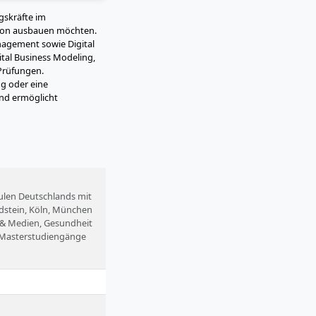
gskräfte im
tion ausbauen möchten.
agement sowie Digital
tal Business Modeling,
-Prüfungen.
g oder eine
und ermöglicht
hulen Deutschlands mit
Idstein, Köln, München
 & Medien, Gesundheit
nd Masterstudiengänge
 berufsbegleitend und im