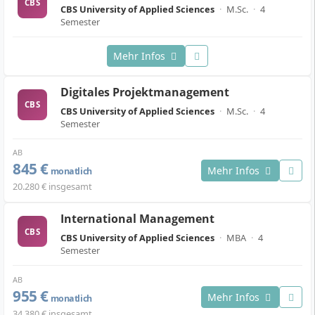
CBS
CBS University of Applied Sciences
·
M.Sc.
·
4
Semester
Mehr Infos
Digitales Projektmanagement
CBS
CBS University of Applied Sciences
·
M.Sc.
·
4
Semester
AB
845 €
Mehr Infos
monatlich
20.280 € insgesamt
International Management
CBS
CBS University of Applied Sciences
·
MBA
·
4
Semester
AB
955 €
Mehr Infos
monatlich
34.380 € insgesamt