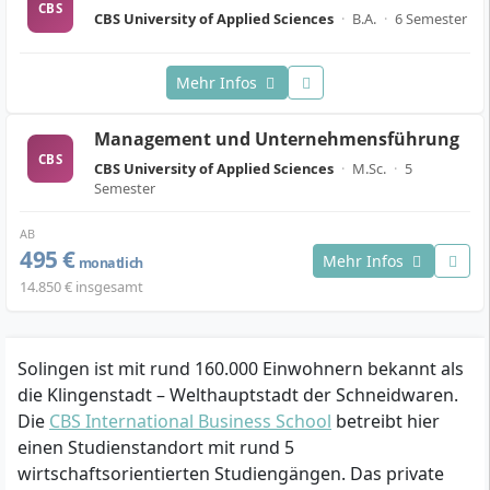
CBS
CBS University of Applied Sciences
·
B.A.
·
6 Semester
Mehr Infos
Management und Unternehmensführung
CBS
CBS University of Applied Sciences
·
M.Sc.
·
5
Semester
AB
495 €
Mehr Infos
monatlich
14.850 € insgesamt
Solingen ist mit rund 160.000 Einwohnern bekannt als
die Klingenstadt – Welthauptstadt der Schneidwaren.
Die
CBS International Business School
betreibt hier
einen Studienstandort mit rund 5
wirtschaftsorientierten Studiengängen. Das private