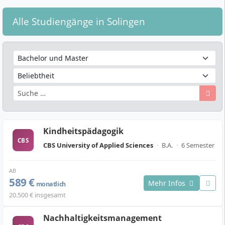
Alle Studiengänge in Solingen
Kindheitspädagogik
CBS
CBS University of Applied Sciences
·
B.A.
·
6 Semester
AB
589 €
Mehr Infos
monatlich
20.500 € insgesamt
Nachhaltigkeitsmanagement