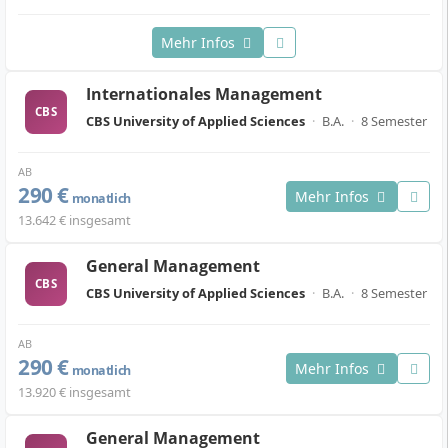
Mehr Infos
Internationales Management
CBS
CBS University of Applied Sciences
·
B.A.
·
8 Semester
AB
290 €
Mehr Infos
monatlich
13.642 € insgesamt
General Management
CBS
CBS University of Applied Sciences
·
B.A.
·
8 Semester
AB
290 €
Mehr Infos
monatlich
13.920 € insgesamt
General Management