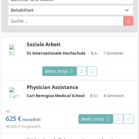
Soziale Arbeit
IU Internationale Hochschule
·
B.A.
·
7 Semester
Mehr Infos
Physician Assistance
Carl Remigius Medical School
·
B.Sc.
·
8 Semester
AB
625 €
Mehr Infos
monatlich
30.000 € insgesamt