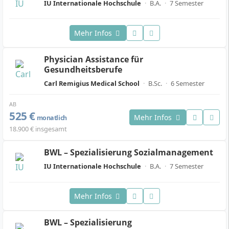
IU Internationale Hochschule
·
B.A.
·
7 Semester
Mehr Infos
Physician Assistance für
Gesundheitsberufe
Carl Remigius Medical School
·
B.Sc.
·
6 Semester
AB
525 €
Mehr Infos
monatlich
18.900 € insgesamt
BWL – Spezialisierung Sozialmanagement
IU Internationale Hochschule
·
B.A.
·
7 Semester
Mehr Infos
BWL – Spezialisierung