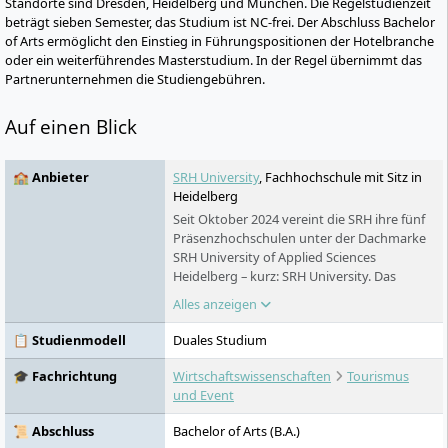
Standorte sind Dresden, Heidelberg und München. Die Regelstudienzeit
beträgt sieben Semester, das Studium ist NC-frei. Der Abschluss Bachelor
of Arts ermöglicht den Einstieg in Führungspositionen der Hotelbranche
oder ein weiterführendes Masterstudium. In der Regel übernimmt das
Partnerunternehmen die Studiengebühren.
Auf einen Blick
🏫 Anbieter
SRH University
, Fachhochschule mit Sitz in
Heidelberg
Seit Oktober 2024 vereint die SRH ihre fünf
Präsenzhochschulen unter der Dachmarke
SRH University of Applied Sciences
Heidelberg – kurz: SRH University. Das
Ergebnis: eine der größten privaten
Alles anzeigen
Hochschulen Deutschlands mit 18
Studienstandorten, über 200 Bachelor-,
📋 Studienmodell
Duales Studium
Master- und MBA-Programmen und dem
preisgekrönten CORE-Lehrkonzept.
🎓 Fachrichtung
Wirtschaftswissenschaften
Tourismus
Studieren ohne NC, in kleinen Gruppen,
und Event
praxisnah – auf Deutsch und auf Englisch.
📜 Abschluss
Bachelor of Arts (B.A.)