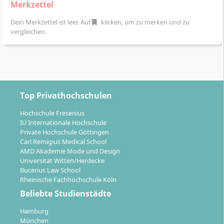
Merkzettel
Prinzips
, das eigenverantwortliches Lernen in kleinen
Gruppen fördert. Die Studienmodule finden teils auch
Dein Merkzettel ist leer. Auf
klicken, um zu merken und zu
vergleichen.
während der Praxisphasen online statt. Abgeschlossen
wird das Studium mit einer praxisorientierten
Bachelorarbeit, die ein aktuelles Problem aus dem
Hotelmanagement behandelt.
Top Privathochschulen
Hochschule Fresenius
IU Internationale Hochschule
Welche Karrierechancen und Berufsfelder
Private Hochschule Göttingen
stehen dir nach dem Abschluss offen?
Carl Remigius Medical School
AMD Akademie Mode und Design
Universität Witten/Herdecke
Bucerius Law School
Als Absolventin oder Absolvent dieses Studiengangs
Rheinische Fachhochschule Köln
bist du für zahlreiche Aufgabenfelder in der
Beliebte Studienstädte
internationalen Hotellerie qualifiziert. Die Kombination
Hamburg
aus betriebswirtschaftlicher Ausbildung, fundierter
München