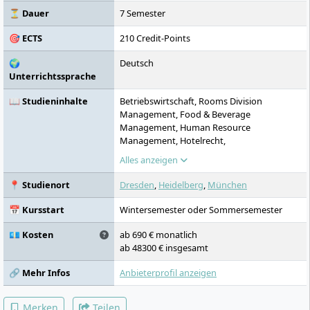
⏳ Dauer
7 Semester
🎯 ECTS
210 Credit-Points
🌍
Deutsch
Unterrichtssprache
📖 Studieninhalte
Betriebswirtschaft, Rooms Division
Management, Food & Beverage
Management, Human Resource
Management, Hotelrecht,
Rechnungswesen, Controlling, Marketing,
Alles anzeigen
Sales, Qualitäts- und Prozessmanagement,
Sprachkurse Englisch und weitere
📍 Studienort
Dresden
,
Heidelberg
,
München
Fremdsprache, Soft Skills,
Unternehmensführung, Leadership,
📅 Kursstart
Wintersemester oder Sommersemester
Digitalisierung, Nachhaltigkeit,
Praxisphasen, Bachelorarbeit
💶 Kosten
ab 690 € monatlich
ab 48300 € insgesamt
🔗 Mehr Infos
Anbieterprofil anzeigen
Merken
Teilen