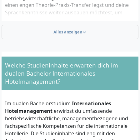
einen engen Theorie-Praxis-Transfer legst und deine
Sprachkenntnisse weiter ausbauen möchtest, um
später weltweit arbeiten zu können.
Alles anzeigen
Welche formalen Zulassungskriterien musst du
erfüllen?
Für die Zulassung zum dualen Bachelorstudiengang
Welche Studieninhalte erwarten dich im
Internationales Hotelmanagement an der SRH
dualen Bachelor Internationales
University benötigst du eine
allgemeine
Hotelmanagement?
Hochschulreife (Abitur)
,
Fachhochschulreife
oder
eine gleichwertige Hochschulzugangsberechtigung.
Auch eine
Hochschulzugangsberechtigung für
Im dualen Bachelorstudium
Internationales
qualifizierte Berufstätige
berechtigt dich zur
Hotelmanagement
erwirbst du umfassende
Bewerbung. Zusätzlich musst du folgende Unterlagen
betriebswirtschaftliche, managementbezogene und
einreichen:
fachspezifische Kompetenzen für die internationale
Hotellerie. Die Studieninhalte sind eng mit den
Vollständiger Lebenslauf mit aktuellem Passfoto