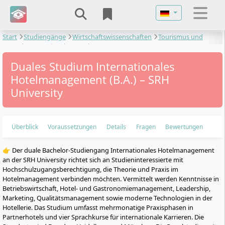
Sprache auswähl
Start
Studiengänge
Wirtschaftswissenschaften
Tourismus und
Event
Internationales Hotelmanagement
Duales Studium Internationales
Hotelmanagement (B.A.) – SRH
University
Überblick
Voraussetzungen
Details
Fragen
Bewertungen
👉 Der duale Bachelor-Studiengang Internationales Hotelmanagement
an der SRH University richtet sich an Studieninteressierte mit
Hochschulzugangsberechtigung, die Theorie und Praxis im
Hotelmanagement verbinden möchten. Vermittelt werden Kenntnisse in
Betriebswirtschaft, Hotel- und Gastronomiemanagement, Leadership,
Marketing, Qualitätsmanagement sowie moderne Technologien in der
Hotellerie. Das Studium umfasst mehrmonatige Praxisphasen in
Partnerhotels und vier Sprachkurse für internationale Karrieren. Die