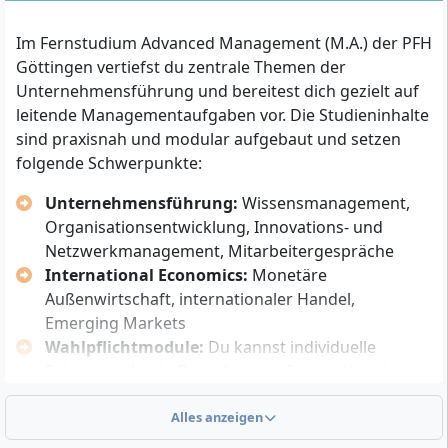
eines gleichwertigen Diplom-Abschlusses (z. B.
Im Fernstudium Advanced Management (M.A.) der PFH
BWL, VWL, Wirtschaftsinformatik,
Göttingen vertiefst du zentrale Themen der
Wirtschaftsrecht)
Unternehmensführung und bereitest dich gezielt auf
Mit einem Bachelorabschluss mit 180 ECTS ist der
leitende Managementaufgaben vor. Die Studieninhalte
Zugang möglich, wenn du zusätzlich mindestens
sind praxisnah und modular aufgebaut und setzen
ein Jahr einschlägige Berufserfahrung nachweist
folgende Schwerpunkte:
(die Berufspraxis kann mit bis zu 30 ECTS
anerkannt werden, sodass die geforderten 210
Unternehmensführung:
Wissensmanagement,
bzw. 240 ECTS erreicht werden)
Organisationsentwicklung, Innovations- und
Abschluss an einer staatlichen oder staatlich
Netzwerkmanagement, Mitarbeitergespräche
anerkannten Hochschule erforderlich
International Economics:
Monetäre
Bei fehlenden ECTS-Punkten und ausreichend
Außenwirtschaft, internationaler Handel,
beruflicher Praxis bietet die PFH ergänzende
Emerging Markets
Brückenkurse zur individuellen Studienzulassung
Wahlpflichtmodule:
Du kannst individuelle
an
Schwerpunkte in Bereichen wie International
Management, Controlling oder
Ergänzend solltest du folgende persönliche
Wirtschaftsinformatik wählen
Alles anzeigen
Voraussetzungen mitbringen:
Strategie- und Fachvertiefungen:
Auswahl aus