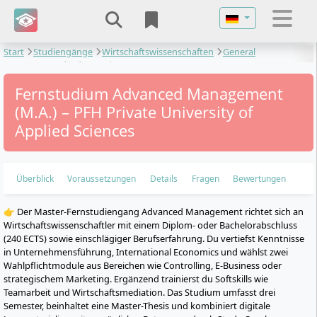
Sprache auswähl
Start
Studiengänge
Wirtschaftswissenschaften
General
Management
Advanced Management
Fernstudium Advanced Management
(M.A.) – PFH Private University of
Applied Sciences
Überblick
Voraussetzungen
Details
Fragen
Bewertungen
👉 Der Master-Fernstudiengang Advanced Management richtet sich an
Wirtschaftswissenschaftler mit einem Diplom- oder Bachelorabschluss
(240 ECTS) sowie einschlägiger Berufserfahrung. Du vertiefst Kenntnisse
in Unternehmensführung, International Economics und wählst zwei
Wahlpflichtmodule aus Bereichen wie Controlling, E-Business oder
strategischem Marketing. Ergänzend trainierst du Softskills wie
Teamarbeit und Wirtschaftsmediation. Das Studium umfasst drei
Semester, beinhaltet eine Master-Thesis und kombiniert digitale