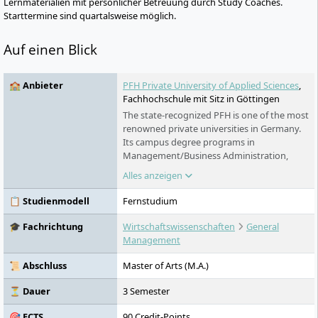
Lernmaterialien mit persönlicher Betreuung durch Study Coaches.
Starttermine sind quartalsweise möglich.
Auf einen Blick
🏫 Anbieter
PFH Private University of Applied Sciences
,
Fachhochschule mit Sitz in Göttingen
The state-recognized PFH is one of the most
renowned private universities in Germany.
Its campus degree programs in
Management/Business Administration,
Technology, Business Informatics,
Alles anzeigen
Healthcare Technology, Psychology and
Business Psychology in Göttingen, Stade
📋 Studienmodell
Fernstudium
and Berlin offer innovative content and are
equally practical and international in nature.
🎓 Fachrichtung
Wirtschaftswissenschaften
General
Distance learning courses are also offered,
Management
and exams can be written anywhere in the
world and throughout Germany.
📜 Abschluss
Master of Arts (M.A.)
⏳ Dauer
3 Semester
🎯 ECTS
90 Credit-Points