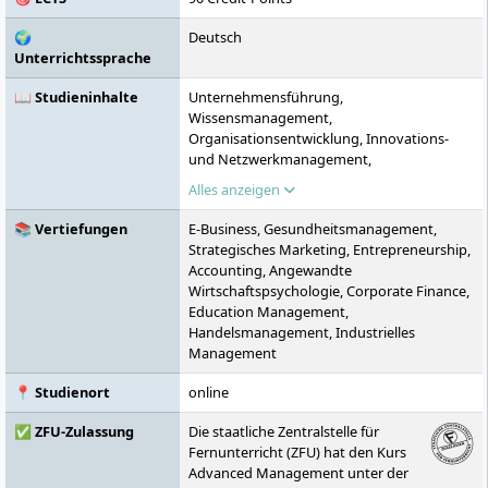
🌍
Deutsch
Unterrichtssprache
📖 Studieninhalte
Unternehmensführung,
Wissensmanagement,
Organisationsentwicklung, Innovations-
und Netzwerkmanagement,
Mitarbeitergespräche, International
Alles anzeigen
Economics I, Monetäre Außenwirtschaft,
International Management, Controlling,
📚 Vertiefungen
E-Business, Gesundheitsmanagement,
Wirtschaftsinformatik, International
Strategisches Marketing, Entrepreneurship,
Economics II, Internationaler Handel,
Accounting, Angewandte
Emerging Markets, Strategisches
Wirtschaftspsychologie, Corporate Finance,
Marketing, Vertriebsmarketing, Corporate
Education Management,
Finance, Accounting, Logistikmanagement,
Handelsmanagement, Industrielles
Education Management, E-Business,
Management
Gesundheitsmanagement,
Handelsmanagement, Industrielles
📍 Studienort
online
Management, Tourismus- und
Sportmanagement, Angewandte
✅ ZFU-Zulassung
Die staatliche Zentralstelle für
Wirtschaftspsychologie, Advanced
Fernunterricht (ZFU) hat den Kurs
Entrepreneurship, Softskills, Teamwork,
Advanced Management unter der