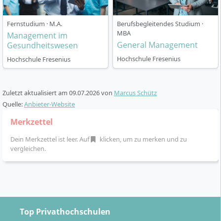
Tablet zugänglich
Freie Kurswahl und individuelle Schwerpunkte je
Fernstudium · M.A.
Berufsbegleitendes Studium ·
nach Interesse und Karriereziel
MBA
Management im
General Management
Regelmäßige Online-Seminare, Webinare,
Gesundheitswesen
Workshops und Beratungsmöglichkeiten
Hochschule Fresenius
Hochschule Fresenius
Individuelle Betreuung durch persönliche Study
Coaches, Planungshilfen, persönliche
Sprechstunden und Notfall-Support
Zuletzt aktualisiert am
09.07.2026
von
Marcus Schütz
Flexible Prüfungsoptionen: Wahl zwischen Online-
Quelle:
Anbieter-Website
und Präsenzklausuren an deutschlandweiten
Merkzettel
Studienzentren
Persönlicher Austausch mit Kommilitoninnen und
Dein Merkzettel ist leer. Auf
klicken, um zu merken und zu
vergleichen.
Kommilitonen sowie Lehrkräften über den
Campus
Lernfortschrittskontrolle durch Selbsttests und
aktuelle Informationen zu Kursen per News-Feed
Option auf kostenfreien vierwöchigen Testzugang
zum Studium mit Zugriff auf erste Module
Top Privathochschulen