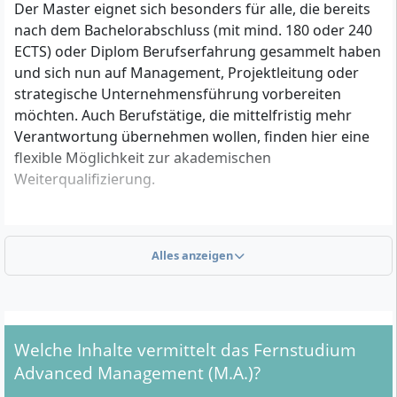
Der Master eignet sich besonders für alle, die bereits
nach dem Bachelorabschluss (mit mind. 180 oder 240
ECTS) oder Diplom Berufserfahrung gesammelt haben
und sich nun auf Management, Projektleitung oder
strategische Unternehmensführung vorbereiten
möchten. Auch Berufstätige, die mittelfristig mehr
Verantwortung übernehmen wollen, finden hier eine
flexible Möglichkeit zur akademischen
Weiterqualifizierung.
Welche formalen Voraussetzungen musst du
Alles anzeigen
erfüllen?
Für die Zulassung zum Master-Fernstudium Advanced
Management (M.A.) an der PFH sind folgende Kriterien
maßgeblich:
Welche Inhalte vermittelt das Fernstudium
Advanced Management (M.A.)?
Abschluss eines wirtschaftswissenschaftlichen
Bachelorstudiums mit mindestens 240 ECTS oder