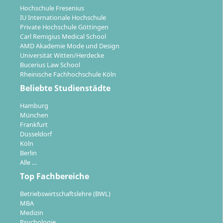
Hochschule Fresenius
Im dritten Semester erstellst du deine Masterarbeit,
IU Internationale Hochschule
begleitet durch Kolloquium und individuelle
Private Hochschule Göttingen
Betreuung.
Carl Remigius Medical School
AMD Akademie Mode und Design
Universität Witten/Herdecke
Bucerius Law School
Rheinische Fachhochschule Köln
Beliebte Studienstädte
In welchen Branchen und Funktionen
eröffnen sich Karrierechancen nach dem
Hamburg
München
Advanced Management Studium?
Frankfurt
Düsseldorf
Köln
Berlin
Der Masterabschluss qualifiziert dich für
Alle …
anspruchsvolle Positionen in Unternehmen aller
Top Fachbereiche
Branchen mit wirtschaftswissenschaftlicher
Ausrichtung. Typische Tätigkeitsfelder nach Abschluss
Betriebswirtschaftslehre (BWL)
sind:
MBA
Medizin
Führung und Management:
Übernahme von
Psychologie