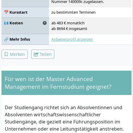
Teamdiagnose, Teamentwicklung, Konflikt
Nummer 140009c zugelassen.
und Kooperation, Wirtschaftsmediation,
Master-Thesis und Kolloquim
📅 Kursstart
zu bestimmten Terminen
💶 Kosten
ab 483 € monatlich
ab 8694 € insgesamt
🔗 Mehr Infos
Anbieterprofil anzeigen
Merken
Teilen
Für wen ist der Master Advanced
Management im Fernstudium geeignet?
Der Studiengang richtet sich an Absolventinnen und
Absolventen wirtschaftswissenschaftlicher
Studiengänge, die gezielt eine Führungsposition im
Unternehmen oder eine Leitungstätigkeit anstreben.