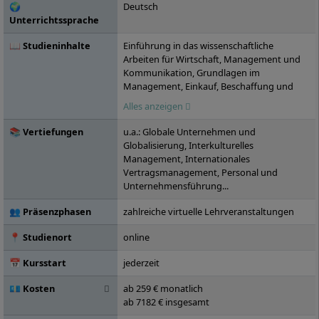
🌍
Deutsch
Städten in Deutschland vertreten.
Unterrichtssprache
📖 Studieninhalte
Einführung in das wissenschaftliche
Arbeiten für Wirtschaft, Management und
Kommunikation, Grundlagen im
Management, Einkauf, Beschaffung und
Distribution, Customer Relationship
Alles anzeigen
Management, Einführung in New Work,
Agiles Projektmanagement,
📚 Vertiefungen
u.a.: Globale Unternehmen und
Dienstleistungsmanagement, Digital Skills,
Globalisierung, Interkulturelles
Eventmanagement I, Organizational
Management, Internationales
Behavior, Unternehmensplanung und -
Vertragsmanagement, Personal und
kontrolle, Projekt: Kommunikation zur
Unternehmensführung...
praktischen Problemlösung,
Nachhaltigkeits- und
👥 Präsenzphasen
zahlreiche virtuelle Lehrveranstaltungen
Qualitätsmanagement, Seminar: Aktuelle
Themen der Betriebswirtschaftslehre,
📍 Studienort
online
Wahlpflichtmodul A, Bachelorarbeit
📅 Kursstart
jederzeit
💶 Kosten
ab 259 € monatlich
ab 7182 € insgesamt