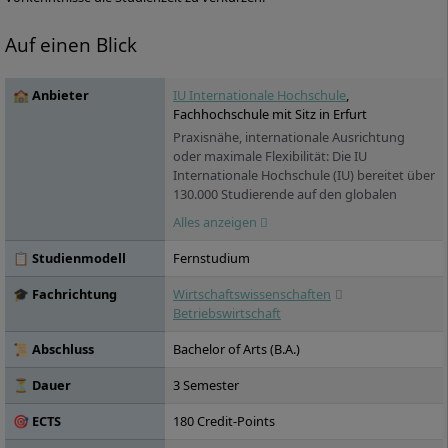
Auf einen Blick
🏫 Anbieter
IU Internationale Hochschule
,
Fachhochschule mit Sitz in Erfurt
Praxisnähe, internationale Ausrichtung
oder maximale Flexibilität: Die IU
Internationale Hochschule (IU) bereitet über
130.000 Studierende auf den globalen
Arbeitsmarkt vor. Sie versammelt unter
Alles anzeigen
ihrem Dach über 100 Studienprogramme,
die in zwei voneinander unabhängigen
📋 Studienmodell
Fernstudium
Hochschulbereichen angeboten werden:
das IU Duale Studium sowie das IU
🎓 Fachrichtung
Wirtschaftswissenschaften
Fernstudium. Die IU bietet den
Betriebswirtschaft
Studierenden ein Netzwerk von
renommierten Praxispartnern in die
📜 Abschluss
Bachelor of Arts (B.A.)
Wirtschaft: über 15.000 Unternehmen
haben bereits erfolgreich mit der IU
⏳ Dauer
3 Semester
kooperiert, darunter die ZURICH
🎯 ECTS
180 Credit-Points
Versicherungen oder Motel One. Die IU, die
2000 gegründet wurde, ist inzwischen in 25