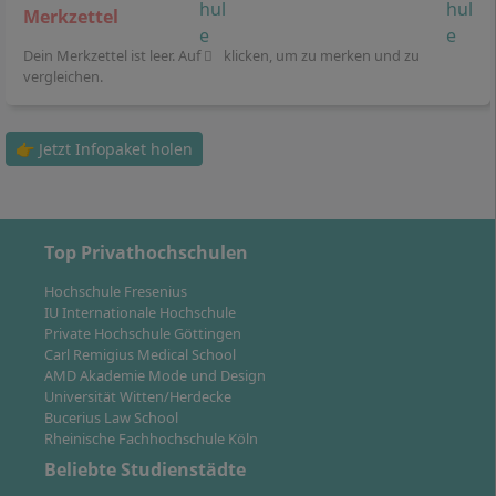
Italienisch, Fremdsprache Italienisch, Zertifikatskurs
Merkzettel
Französisch, Fremdsprache Französisch,
Dein Merkzettel ist leer. Auf
klicken, um zu merken und zu
Zertifikatskurs Spanisch, Fremsprache Spanisch,
vergleichen.
Zertifikatskurs Englisch, Fremdsprache Englisch,
Innovationsmanagement, Circular Economy, Artificial
Intelligence, Projekt: Artificial Intelligence, Projekt: KI-
👉 Jetzt Infopaket holen
Exzellenz mit kreativen Prompt-Techniken, Studium
Generale I, Studium Generale II.
Top Privathochschulen
Hochschule Fresenius
IU Internationale Hochschule
So flexibel ist die Regelstudienzeit im
Private Hochschule Göttingen
Fernstudium Betriebswirtschaftslehre Office
Carl Remigius Medical School
AMD Akademie Mode und Design
Management
Universität Witten/Herdecke
Bucerius Law School
Rheinische Fachhochschule Köln
An der IU Internationalen Hochschule entscheiden Sie
Beliebte Studienstädte
sich im berufsbegleitenden Fernstudium für eines von