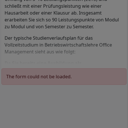
schließt mit einer Prüfungsleistung wie einer
Hausarbeit oder einer Klausur ab. Insgesamt
Mit Ihrem Bachelor in Betriebswirtschaftslehre Office
erarbeiten Sie sich so 90 Leistungspunkte von Modul
Management arbeiten Sie beispielsweise als Office-Manager oder
als Assistenz der Geschäftsleitung.
zu Modul und von Semester zu Semester.
Der typische Studienverlaufsplan für das
Der Bachelorstudiengang Betriebswirtschaftslehre
Vollzeitstudium in Betriebswirtschaftslehre Office
Office Management richtet sich
ausschließlich
an
Management sieht aus wie folgt:
Personen, die bereits eine Ausbildung als
Kaufmann
im Büromanagement
in Deutschland
Da Sie bereits eine Ausbildung als
erfolgreich abgeschlossen haben.
Immobilienkaufmann abgeschlossen haben,
The form could not be loaded.
werden die ersten drei Semester automatisch
Der Nachweis einer der folgenden
anerkannt.
Hochschulzugangsberechtigungen
ermöglicht den
direkten Zugang:
Semester 4:
Einführung in das wissenschaftliche
Arbeiten für Wirtschaft, Management und
Allgemeine oder fachgebundene Hochschulreife
Kommunikation, Grundlagen im Management,
(Abitur) und Ausbildung zum Kaufmann im
Einkauf, Beschaffung und Distribution, Customer
Büromanagement in Deutschland
Relationship Management, Einführung in New
Fachhochschulreife (schulischer und praktischer