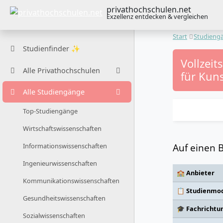
privathochschulen.net
Exzellenz entdecken & vergleichen
Start
Studieng
Studienfinder ✨
Vollzeit
Alle Privathochschulen
für Kuns
Alle Studiengänge
Top-Studiengänge
Wirtschaftswissenschaften
Auf einen B
Informationswissenschaften
Ingenieurwissenschaften
🏫 Anbieter
Kommunikationswissenschaften
📋 Studienmod
Gesundheitswissenschaften
🎓 Fachrichtu
Sozialwissenschaften