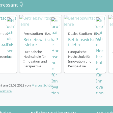
eressant 👇
endes
Fernstudium · B.A.
Duales Studium · B.A.
Betriebswirtschaf
Betriebswirtschaf
rtschaf
tslehre
tslehre
Europäische
Europäische
esenius
Hochschule für
Hochschule für
Innovation und
Innovation und
Perspektive
Perspektive
ert am
03.08.2022
von
Marcus Schütz
-Website