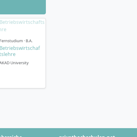
Fernstudium · B.A.
Betriebswirtschaf
tslehre
AKAD University